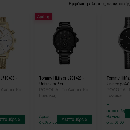
Εμφάνιση πλήρους περιγραφής
Δράση
 1710403 -
Tommy Hilfiger 1791423 -
Tommy Hilfig
Unisex ρολόι
Unisex ρολό
 Άνδρες Και
ΡΟΛΟΓΙΑ - Για Άνδρες Και
ΡΟΛΟΓΙΑ - Γ
Γυναίκες
Γυναίκες
Η
αποστολή
Άμεσα
θα γίνει
πτομέρεια
Λεπτομέρεια
διαθέσιμο
στις 08.09.