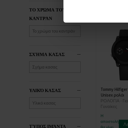
στις 08.09.
ΤΟ ΧΡΏΜΑ ΤΟΥ
145,00 €
ΚΑΝΤΡΆΝ
ΣΧΉΜΑ ΚΑΣΑΣ
Tommy Hilfiger
ΥΛΙΚΌ ΚΑΣΑΣ
Unisex ρολόι
ΡΟΛΟΓΙΑ - Για
Γυναίκες
Η
αποστολή
Λ
ΤΎΠΟΣ ΙΜΆΝΤΑ
θα γίνει