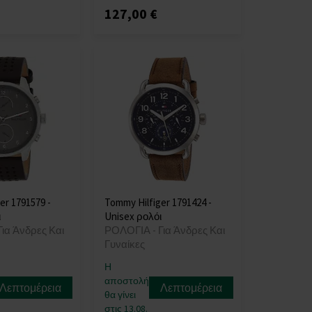
127,00 €
er 1791579 -
Tommy Hilfiger 1791424 -
ι
Unisex ρολόι
ια Άνδρες Και
ΡΟΛΟΓΙΑ - Για Άνδρες Και
Γυναίκες
Η
αποστολή
Λεπτομέρεια
Λεπτομέρεια
θα γίνει
στις 13.08.