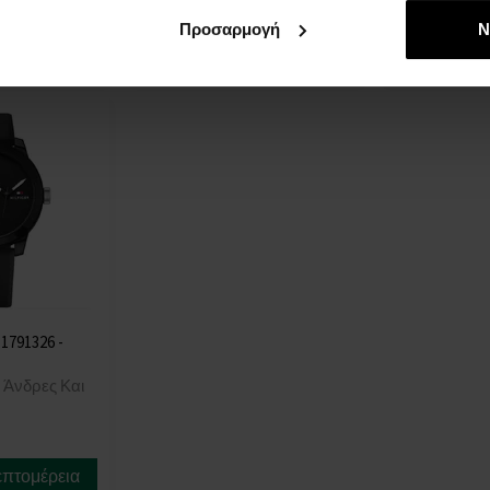
στις 13.08.
στις 13.08.
Προσαρμογή
Ν
122,00 €
141,00 €
 1791326 -
 Άνδρες Και
επτομέρεια