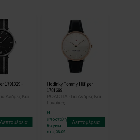
er 1791329 -
Hodinky Tommy Hilfiger
ι
1781689
ια Άνδρες Και
ΡΟΛΟΓΙΑ - Για Άνδρες Και
Γυναίκες
Η
αποστολή
Λεπτομέρεια
Λεπτομέρεια
θα γίνει
στις 08.09.