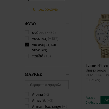
Unisex ρολόγια
ΦΥΛΟ
άνδρες
(+439)
γυναίκες
(+157)
για άνδρες και
γυναίκες
παιδιά
(+6)
Tommy Hilfiger
Unisex ρολόι
ΜΆΡΚΕΣ
ΡΟΛΟΓΙΑ - Για
Γυναίκες
Alpina
(+2)
Άμεσα
Λε
Amazfit
(+3)
διαθέσιμο
Armani Exchange
(+2)