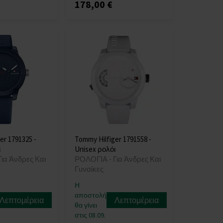
178,00 €
er 1791325 -
Tommy Hilfiger 1791558 -
ι
Unisex ρολόι
ια Άνδρες Και
ΡΟΛΟΓΙΑ - Για Άνδρες Και
Γυναίκες
Η
αποστολή
Λεπτομέρεια
Λεπτομέρεια
θα γίνει
στις 08.09.