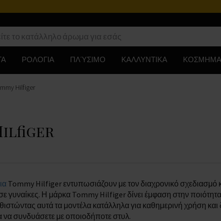
ΤΑ
ΡΟΛΟΓΙΑ
ΠΛΎΣΙΜΟ
ΚΑΛΛΥΝΤΙΚΑ
ΚΟΣΜΗΜΑ
mmy Hilfiger
ilfiger
ια
Tommy Hilfiger εντυπωσιάζουν με τον διαχρονικό σχεδιασμό κα
σε γυναίκες. Η μάρκα Tommy Hilfiger δίνει έμφαση στην ποιότητα
θιστώντας αυτά τα μοντέλα κατάλληλα για καθημερινή χρήση και 
α να συνδυάσετε με οποιοδήποτε στυλ.