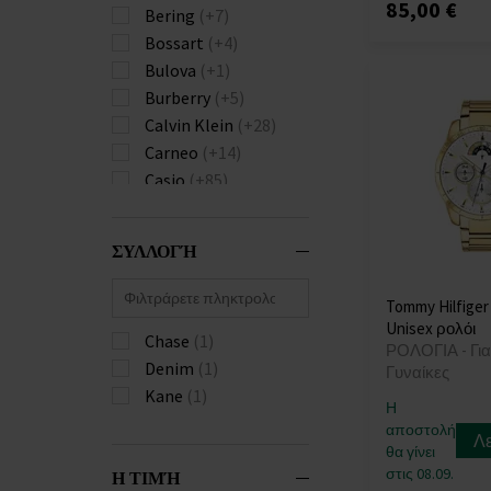
85,00 €
Bering
(+7)
Bossart
(+4)
Bulova
(+1)
Burberry
(+5)
Calvin Klein
(+28)
Carneo
(+14)
Casio
(+85)
Citizen
(+2)
Diesel
(+5)
ΣΥΛΛΟΓΉ
Donoval
(+3)
Emporio Armani
(+3)
Tommy Hilfiger
Festina
(+9)
Unisex ρολόι
Chase
(1)
Forever
(+3)
ΡΟΛΟΓΙΑ - Για
Denim
(1)
Garmin
(+6)
Γυναίκες
Kane
(1)
Guess
(+8)
Η
Hammer
(+1)
αποστολή
Λ
θα γίνει
Huawei
(+4)
στις 08.09.
Η ΤΙΜΉ
Hugo Boss
(+47)