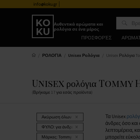
info@koku.gr
Πρόγραμμα επιβράβευσης
Αυθεντικά αρώματα και
ρολόγια σε ένα μέρος
ΠΡΟΣΦΟΡΈΣ
ΑΡΩΜΑ
ΡΟΛΟΓΙΑ
Unisex Ρολόγια
Unisex Ρολόγια To
Unisex ρολόγια Tommy H
(Βρήκαμε
17
για εσάς
προϊόντα
)
Τα Unisex
ρολόγ
Ακύρωση όλων των φίλτρων
άνδρες όσο και 
ΦΥΛΟ:
για άνδρες και γυναίκες
λεπτομέρεια, κα
μπορείτε εύκολ
Μάρκες:
Tommy Hilfiger