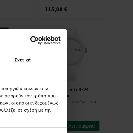
115,00 €
Σχετικά
λειτουργιών κοινωνικών
er 1791580 -
Tommy Hilfiger 1791324 -
ι
Unisex ρολόι
ου αφορούν τον τρόπο που
ια Άνδρες Και
ΡΟΛΟΓΙΑ - Για Άνδρες Και
εων, οι οποίοι ενδεχομένως
Γυναίκες
υλλέξει σε σχέση με την
Η
αποστολή
Λεπτομέρεια
Λεπτομέρεια
θα γίνει