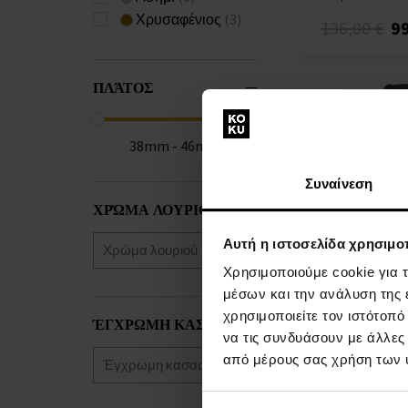
Thomas Sabo
(+2)
Χρυσαφένιος
(3)
136,00 €
99
Tommy Hilfiger
Versace
(+11)
Withings
(+12)
ΠΛΆΤΟΣ
Xiaomi
(+7)
Zeppelin
(+3)
38mm - 46mm
Συναίνεση
ΧΡΏΜΑ ΛΟΥΡΙΟΎ
Αυτή η ιστοσελίδα χρησιμοπ
Χρησιμοποιούμε cookie για 
Tommy Hilfiger
Unisex ρολόι
μέσων και την ανάλυση της
ΡΟΛΟΓΙΑ - Για
χρησιμοποιείτε τον ιστότοπ
ΈΓΧΡΩΜΗ ΚΑΣΑΣ
Γυναίκες
να τις συνδυάσουν με άλλες
Η
από μέρους σας χρήση των 
αποστολή
Λ
θα γίνει