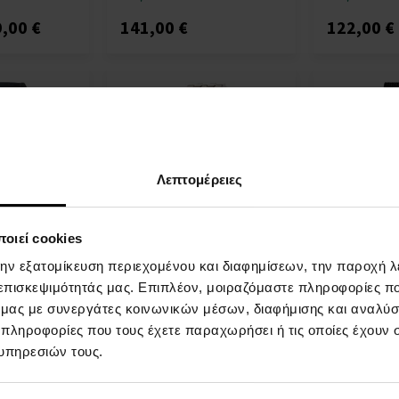
,00 €
141,00 €
122,00 €
Λεπτομέρειες
οιεί cookies
την εξατομίκευση περιεχομένου και διαφημίσεων, την παροχή 
 1791426 -
Tommy Hilfiger 1781978 -
Tommy Hilfig
Unisex ρολόι
Unisex ρολό
 επισκεψιμότητάς μας. Επιπλέον, μοιραζόμαστε πληροφορίες π
 Άνδρες Και
ΡΟΛΟΓΙΑ - Για Άνδρες Και
ΡΟΛΟΓΙΑ - Γ
ό μας με συνεργάτες κοινωνικών μέσων, διαφήμισης και αναλύσ
Γυναίκες
Γυναίκες
 πληροφορίες που τους έχετε παραχωρήσει ή τις οποίες έχουν σ
Η
Η
υπηρεσιών τους.
αποστολή
αποστολή
επτομέρεια
Λεπτομέρεια
θα γίνει
θα γίνει