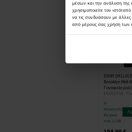
Orient
(+2)
μέσων και την ανάλυση της
Oris
(+2)
χρησιμοποιείτε τον ιστότοπ
Paul Rich
(+16)
να τις συνδυάσουν με άλλες
Perigaum
(+17)
από μέρους σας χρήση των 
Philipp Plein
(+101)
PICTO
(+100)
Plein Sport
(+2)
Police
(+27)
Pulsar
(+8)
Roamer
(+1)
Rosefield
(+39)
DKNY DK1L012
Rotary
(+8)
Brooklyn Midi B
Γυναικείο ρολό
Rothenschild
(+4)
ΡΟΛΟΓΙΑ - Γυ
Sector
(+20)
Skagen
(+19)
Η
αποστολή
Strand
(+1)
Λ
θα γίνει
Swarovski
(+5)
στις 12.08.
Swiss Alpine Military
104,00 €
(+13)