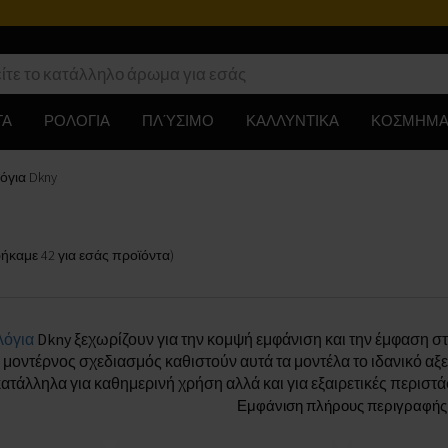
Πρόγρ
ΤΑ
ΡΟΛΟΓΙΑ
ΠΛΎΣΙΜΟ
ΚΑΛΛΥΝΤΙΚΑ
ΚΟΣΜΗΜΑ
όγια Dkny
ρήκαμε
42
για εσάς
προϊόντα
)
λόγια
Dkny ξεχωρίζουν για την κομψή εμφάνιση και την έμφαση στη
 μοντέρνος σχεδιασμός καθιστούν αυτά τα μοντέλα το ιδανικό α
ατάλληλα για καθημερινή χρήση αλλά και για εξαιρετικές περιστά
Εμφάνιση πλήρους περιγραφής