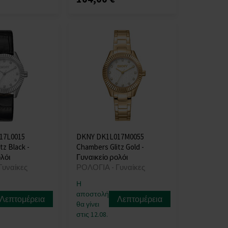
17L0015
DKNY DK1L017M0055
tz Black -
Chambers Glitz Gold -
λόι
Γυναικείο ρολόι
Γυναίκες
ΡΟΛΟΓΙΑ - Γυναίκες
Η
αποστολή
Λεπτομέρεια
Λεπτομέρεια
θα γίνει
στις 12.08.