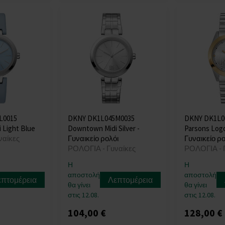
L0015
DKNY DK1L045M0035
DKNY DK1L0
 Light Blue
Downtown Midi Silver -
Parsons Log
ναίκες
Γυναικείο ρολόι
Γυναικείο ρο
ΡΟΛΟΓΙΑ - Γυναίκες
ΡΟΛΟΓΙΑ - 
Η
Η
αποστολή
αποστολή
επτομέρεια
Λεπτομέρεια
θα γίνει
θα γίνει
στις 12.08.
στις 12.08.
104,00 €
128,00 €