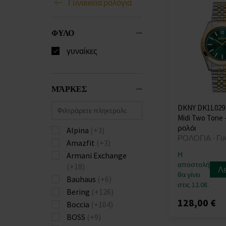
Γυναικεία ρολόγια
ΦΥΛΟ
γυναίκες
ΜΆΡΚΕΣ
DKNY DK1L029M
Midi Two Tone 
ρολόι
Alpina
(+3)
ΡΟΛΟΓΙΑ - Γυ
Amazfit
(+3)
Η
Armani Exchange
αποστολή
(+18)
Λ
θα γίνει
Bauhaus
(+6)
στις 12.08.
Bering
(+126)
128,00 €
Boccia
(+104)
BOSS
(+9)