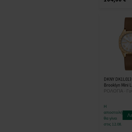
Swiss Military
(+15)
Thomas Sabo
(+33)
Tommy Hilfiger
(+176)
TW-Steel
(+3)
Versace
(+185)
Victorinox
(+12)
Wenger
(+19)
Withings
(+12)
Xiaomi
(+8)
DKNY DK1L013
Zeppelin
(+40)
Brooklyn Mini 
ΡΟΛΟΓΙΑ - Γυ
Η
αποστολή
Λ
θα γίνει
στις 12.08.