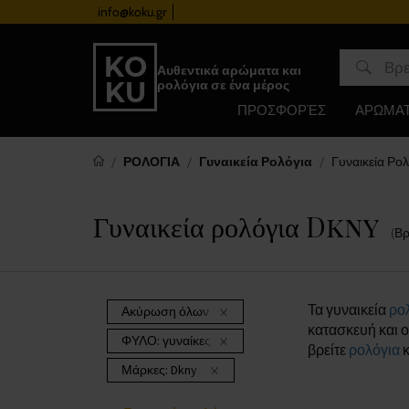
info@koku.gr
Πρόγραμμα επιβράβευσης
Αυθεντικά αρώματα και
ρολόγια σε ένα μέρος
ΠΡΟΣΦΟΡΈΣ
ΑΡΩΜΑ
ΡΟΛΟΓΙΑ
Γυναικεία Ρολόγια
Γυναικεία Ρολ
Γυναικεία ρολόγια Dkny
(Β
Τα γυναικεία
ρο
Ακύρωση όλων των φίλτρων
κατασκευή και ο
ΦΥΛΟ:
γυναίκες
βρείτε
ρολόγια
κ
Μάρκες:
Dkny