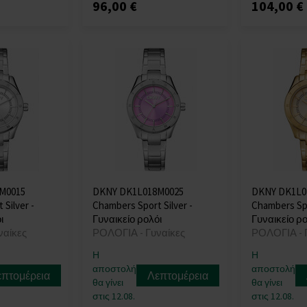
96,00 €
104,00 €
M0015
DKNY DK1L018M0025
DKNY DK1L0
Silver -
Chambers Sport Silver -
Chambers Spo
ι
Γυναικείο ρολόι
Γυναικείο ρο
ναίκες
ΡΟΛΟΓΙΑ - Γυναίκες
ΡΟΛΟΓΙΑ - 
Η
Η
αποστολή
αποστολή
επτομέρεια
Λεπτομέρεια
θα γίνει
θα γίνει
στις 12.08.
στις 12.08.