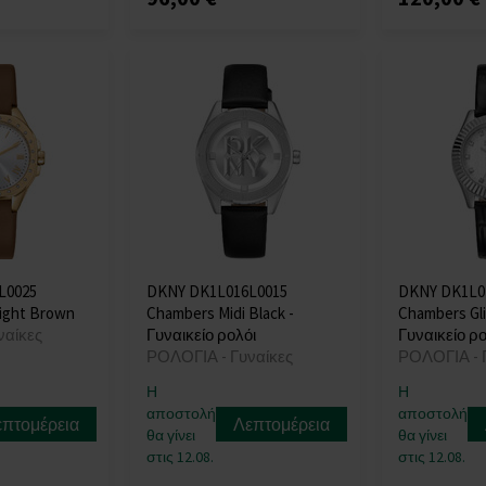
L0025
DKNY DK1L016L0015
DKNY DK1L0
Light Brown
Chambers Midi Black -
Chambers Gli
ναίκες
Γυναικείο ρολόι
Γυναικείο ρο
ΡΟΛΟΓΙΑ - Γυναίκες
ΡΟΛΟΓΙΑ - 
Η
Η
αποστολή
αποστολή
επτομέρεια
Λεπτομέρεια
θα γίνει
θα γίνει
στις 12.08.
στις 12.08.