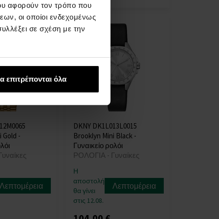
ου αφορούν τον τρόπο που
εων, οι οποίοι ενδεχομένως
υλλέξει σε σχέση με την
α επιτρέπονται όλα
12M0065
DKNY DK1L013L0015
 Gold -
Brooklyn Mini Black -
λόι
Γυναικείο ρολόι
Γυναίκες
ΡΟΛΟΓΙΑ - Γυναίκες
Η
αποστολή
Λεπτομέρεια
Λεπτομέρεια
θα γίνει
στις 12.08.
104,00 €