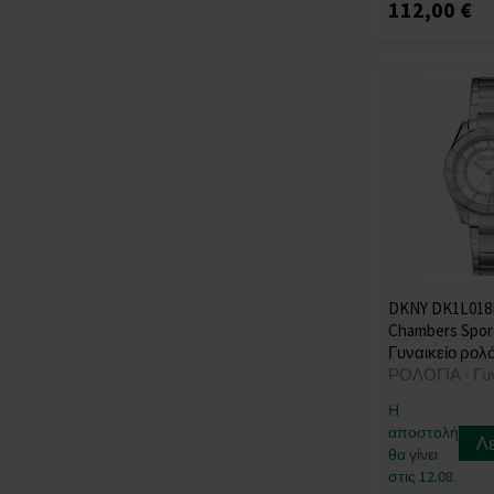
112,00 €
DKNY DK1L018
Chambers Sport 
Γυναικείο ρολό
ΡΟΛΟΓΙΑ - Γυ
Η
αποστολή
Λ
θα γίνει
στις 12.08.