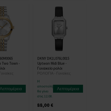
60M0065
DKNY DK1L076L0015
o Two Town -
Uptwon Midi Blue -
λόι
Γυναικείο ρολόι
Γυναίκες
ΡΟΛΟΓΙΑ - Γυναίκες
Η
αποστολή
Λεπτομέρεια
Λεπτομέρεια
θα γίνει
στις 12.08.
88,00 €