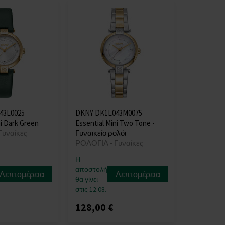
43L0025
DKNY DK1L043M0075
ni Dark Green
Essential Mini Two Tone -
Γυναίκες
Γυναικείο ρολόι
ΡΟΛΟΓΙΑ - Γυναίκες
Η
αποστολή
Λεπτομέρεια
Λεπτομέρεια
θα γίνει
στις 12.08.
128,00 €