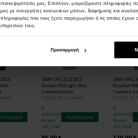
 επισκεψιμότητάς μας. Επιπλέον, μοιραζόμαστε πληροφορίες π
ό μας με συνεργάτες κοινωνικών μέσων, διαφήμισης και αναλύσ
 πληροφορίες που τους έχετε παραχωρήσει ή τις οποίες έχουν σ
υπηρεσιών τους.
Προσαρμογή
Ν
L0025
DKNY DK1L012L0015
DKNY DK1L0
lack -
Booklyn Midi Light Blue -
Brooklyn Midi
ι
Γυναικείο ρολόι
Γυναικείο ρο
ναίκες
ΡΟΛΟΓΙΑ - Γυναίκες
ΡΟΛΟΓΙΑ - 
Η
Η
αποστολή
αποστολή
επτομέρεια
Λεπτομέρεια
θα γίνει
θα γίνει
στις 12.08.
στις 12.08.
96,00 €
120,00 €