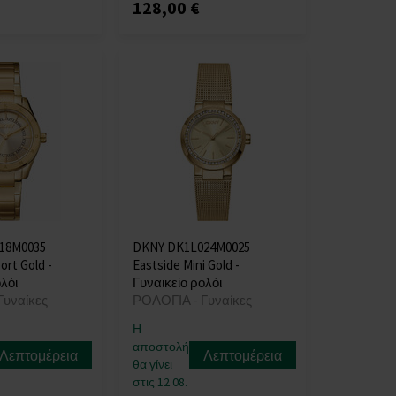
128,00 €
18M0035
DKNY DK1L024M0025
rt Gold -
Eastside Mini Gold -
λόι
Γυναικείο ρολόι
Γυναίκες
ΡΟΛΟΓΙΑ - Γυναίκες
Η
αποστολή
Λεπτομέρεια
Λεπτομέρεια
θα γίνει
στις 12.08.