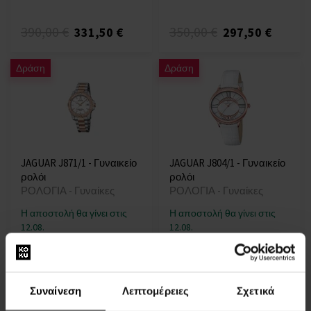
390,00 €
350,00 €
331,50 €
297,50 €
Δράση
Δράση
JAGUAR J871/1 - Γυναικείο
JAGUAR J804/1 - Γυναικείο
ρολόι
ρολόι
ΡΟΛΟΓΙΑ - Γυναίκες
ΡΟΛΟΓΙΑ - Γυναίκες
Η αποστολή θα γίνει στις
Η αποστολή θα γίνει στις
12.08.
12.08.
390,00 €
375,00 €
331,50 €
318,75 €
Συναίνεση
Λεπτομέρειες
Σχετικά
Δράση
Δράση