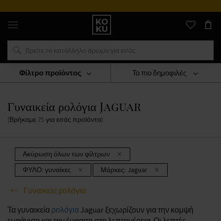
Αυθεντικά
αρώματα
και
ρολόγια
σε
ένα
μέρος
Φίλτρο προϊόντος
Το πιο δημοφιλές
ΡΟΛΟΓΙΑ
Γυναικεία Ρολόγια
Γυναικεία Ρολόγια Jaguar
Γυναικεία ρολόγια Jaguar
(Βρήκαμε
75
για εσάς
προϊόντα
)
Ακύρωση όλων των φίλτρων
ΦΥΛΟ:
γυναίκες
Μάρκες:
Jaguar
Γυναικεία ρολόγια
Τα γυναικεία
ρολόγια
Jaguar ξεχωρίζουν για την κομψή
εμφάνιση και την έμφαση στη λεπτομέρεια. Οι λεπτές