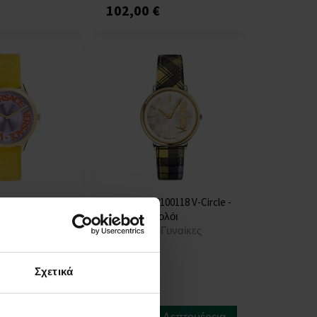
102,00 €
O00822 Logo
Versace VE8100118 V-Circle -
κείο ρολόι
Γυναικείο ρολόι
Γυναίκες
ΡΟΛΟΓΙΑ - Γυναίκες
Σχετικά
Η
αποστολή
Λεπτομέρεια
Λεπτομέρεια