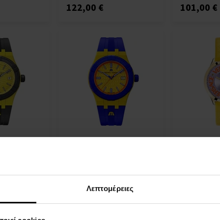
122,00 €
101,00 €
 AI2008-
Maurice Lacroix AI2008-
Versace VE2
on #tide
68YZ8-800-0 Aikon #tide
Halo - Γυναι
Quartz 40mm
Unisex Watch Quartz 40mm
ΡΟΛΟΓΙΑ - 
10ATM
 Άνδρες Και
ΡΟΛΟΓΙΑ - Για Άνδρες Και
Λεπτομέρειες
Γυναίκες
Η
Η
αποστολή
αποστολή
επτομέρεια
Λεπτομέρεια