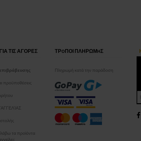
ΓΙΑ ΤΙΣ ΑΓΟΡΕΣ
ΤΡOΠΟΙ ΠΛΗΡΩΜHΣ
επιβράβευσης
Πληρωμή κατά την παράδοση
και προϋποθέσεις
ρρήτου
ΑΓΓΕΛΊΑΣ
στολής
λάβω τα προϊόντα
γγείλει;