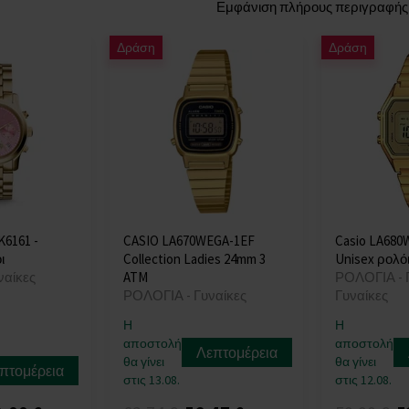
Εμφάνιση πλήρους περιγραφής
Δράση
Δράση
K6161 -
CASIO LA670WEGA-1EF
Casio LA680
ι
Collection Ladies 24mm 3
Unisex ρολό
ναίκες
ATM
ΡΟΛΟΓΙΑ - Γ
ΡΟΛΟΓΙΑ - Γυναίκες
Γυναίκες
Η
Η
αποστολή
αποστολή
Λεπτομέρεια
θα γίνει
θα γίνει
πτομέρεια
στις 13.08.
στις 12.08.