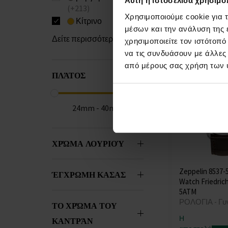
Αυτή η ιστοσελίδα χρησιμοπ
θα γίνει
(+213)
στις 13.08.
Χρησιμοποιούμε cookie για 
Κίτρινο
μέσων και την ανάλυση της
515,00 €
Δείτε περισσότερα (20)
χρησιμοποιείτε τον ιστότοπ
να τις συνδυάσουν με άλλες
από μέρους σας χρήση των 
ΠΛΆΤΟΣ
24mm - 40mm
ΧΡΏΜΑ ΛΟΥΡΙΟΎ
Zeppelin 8537-
ΈΓΧΡΩΜΗ ΚΑΣΑΣ
Watch Friedri
5ATM
ΡΟΛΟΓΙΑ - Γυ
ΤΟ ΧΡΏΜΑ ΤΟΥ
Η
ΚΑΝΤΡΆΝ