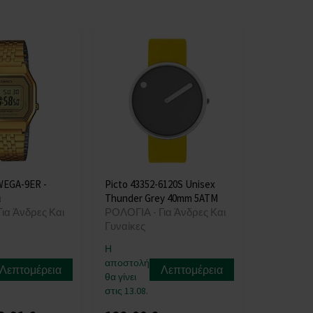
WEGA-9ER -
Picto 43352-6120S Unisex
ι
Thunder Grey 40mm 5ATM
ια Άνδρες Και
ΡΟΛΟΓΙΑ - Για Άνδρες Και
Γυναίκες
Η
αποστολή
Λεπτομέρεια
Λεπτομέρεια
θα γίνει
στις 13.08.