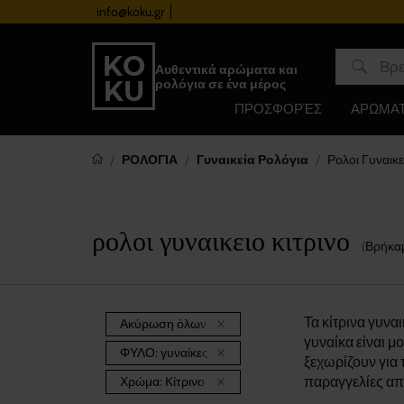
info@koku.gr
Πρόγραμμα επιβράβευσης
Αυθεντικά αρώματα και
ρολόγια σε ένα μέρος
ΠΡΟΣΦΟΡΈΣ
ΑΡΩΜΑ
ΡΟΛΟΓΙΑ
Γυναικεία Ρολόγια
Ρολοι Γυναικε
ρολοι γυναικειο κιτρινο
(Βρήκα
Τα κίτρινα γυνα
Ακύρωση όλων των φίλτρων
γυναίκα είναι μ
ΦΥΛΟ:
γυναίκες
ξεχωρίζουν για 
παραγγελίες απο
Χρώμα:
Κίτρινο