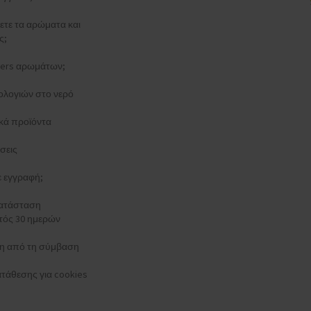
ξετε τα αρώματα και
ς;
esters αρωμάτων;
ολογιών στο νερό
κά προϊόντα
σεις
τε εγγραφή;
κατάσταση
τός 30 ημερών
 από τη σύμβαση
τάθεσης για cookies