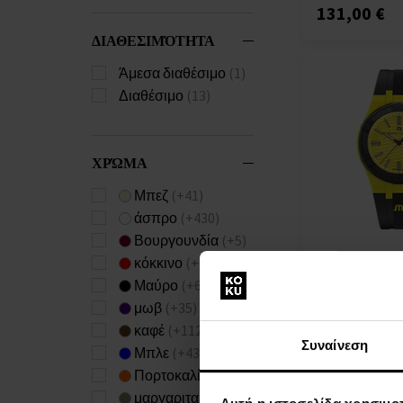
131,00 €
ΔΙΑΘΕΣΙΜΌΤΗΤΑ
Άμεσα διαθέσιμο
(1)
Διαθέσιμο
(13)
ΧΡΏΜΑ
Μπεζ
(+41)
άσπρο
(+430)
Βουργουνδία
(+5)
Maurice Lacroix
κόκκινο
(+67)
60060-300-0 Aik
Μαύρο
(+634)
Unisex Watch 
μωβ
(+35)
10ATM
ΡΟΛΟΓΙΑ - Για
καφέ
(+112)
Συναίνεση
Γυναίκες
Μπλε
(+430)
Πορτοκαλί
(+11)
Η
αποστολή
μαργαριταρένιος
Λ