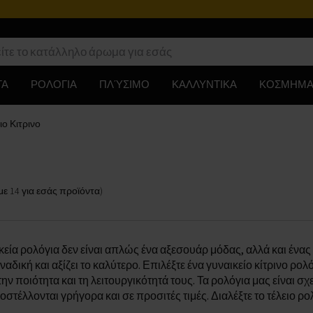
ΤΑ
ΡΟΛΟΓΙΑ
ΠΛΎΣΙΜΟ
ΚΑΛΛΥΝΤΙΚΑ
ΚΟΣΜΗΜΑ
ιο Κιτρινο
με
14
για εσάς
προϊόντα
)
ικεία ρολόγια δεν είναι απλώς ένα αξεσουάρ μόδας, αλλά και ένα
οναδική και αξίζει το καλύτερο. Επιλέξτε ένα γυναικείο κίτρινο ρ
την ποιότητα και τη λειτουργικότητά τους. Τα ρολόγια μας είναι σχ
στέλλονται γρήγορα και σε προσιτές τιμές. Διαλέξτε το τέλειο ρο