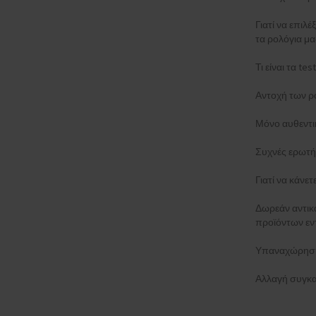
Γιατί να επιλέ
τα ρολόγια μα
Τι είναι τα t
Αντοχή των ρ
Μόνο αυθεντι
Συχνές ερωτή
Γιατί να κάνε
Δωρεάν αντι
προϊόντων εν
Υπαναχώρηση
Αλλαγή συγκα