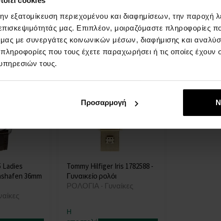
οιεί cookies
θα γίνει
θα γίνει
στις 13.08.
στις 13.08.
την εξατομίκευση περιεχομένου και διαφημίσεων, την παροχή 
 επισκεψιμότητάς μας. Επιπλέον, μοιραζόμαστε πληροφορίες π
531,00 €
513,00 €
ό μας με συνεργάτες κοινωνικών μέσων, διαφήμισης και αναλύσ
 πληροφορίες που τους έχετε παραχωρήσει ή τις οποίες έχουν σ
υπηρεσιών τους.
Προσαρμογή
Ν
5 Ladies
Tommy Hilfiger Iris 1782588 -
chshafen 36mm
Γυναικείο ρολόι
ΡΟΛΟΓΙΑ - Γυναίκες
ναίκες
Η