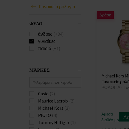
Γυναικεία ρολόγια
Δράση
ΦΥΛΟ
άνδρες
(+34)
γυναίκες
παιδιά
(+1)
ΜΆΡΚΕΣ
Michael Kors M
Γυναικείο ρολό
ΡΟΛΟΓΙΑ - Γυ
Casio
(2)
Maurice Lacroix
(2)
Michael Kors
(2)
Άμεσα
PICTO
(4)
Λε
διαθέσιμο
Tommy Hilfiger
(1)