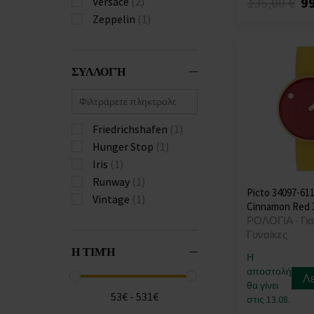
135,00 €
99
Versace
(2)
Zeppelin
(1)
ΣΥΛΛΟΓΉ
Friedrichshafen
(1)
Hunger Stop
(1)
Iris
(1)
Runway
(1)
Picto 34097-61
Vintage
(1)
Cinnamon Red
ΡΟΛΟΓΙΑ - Για
Γυναίκες
Η ΤΙΜΉ
Η
αποστολή
Λ
θα γίνει
53€ - 531€
στις 13.08.