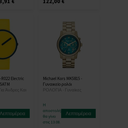
3,91 €
122,00 €
-R022 Electric
Michael Kors MK5815 -
 5ATM
Γυναικείο ρολόι
ια Άνδρες Και
ΡΟΛΟΓΙΑ - Γυναίκες
Η
αποστολή
Λεπτομέρεια
Λεπτομέρεια
θα γίνει
στις 13.08.