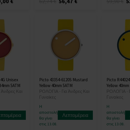
,00 €
62,74 €
56,47 €
59,90 €
5
14G Unisex
Picto 43354-6120S Mustard
Picto R44024
 34mm 5ATM
Yellow 40mm 5ATM
Yellow 40mm
 Άνδρες Και
ΡΟΛΟΓΙΑ - Για Άνδρες Και
ΡΟΛΟΓΙΑ - Γ
Γυναίκες
Γυναίκες
Η
Η
αποστολή
αποστολή
επτομέρεια
Λεπτομέρεια
θα γίνει
θα γίνει
στις 13.08.
στις 13.08.