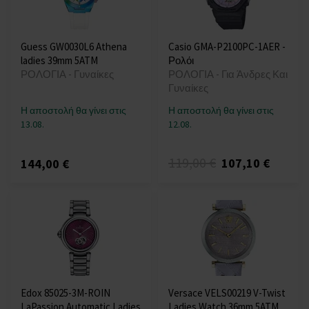
Guess GW0030L6 Athena
Casio GMA-P2100PC-1AER -
ladies 39mm 5ATM
Ρολόι
ΡΟΛΟΓΙΑ - Γυναίκες
ΡΟΛΟΓΙΑ - Για Άνδρες Και
Γυναίκες
Η αποστολή θα γίνει στις
Η αποστολή θα γίνει στις
13.08.
12.08.
119,00 €
107,10 €
144,00 €
Edox 85025-3M-ROIN
Versace VELS00219 V-Twist
LaPassion Automatic Ladies
Ladies Watch 36mm 5ATM