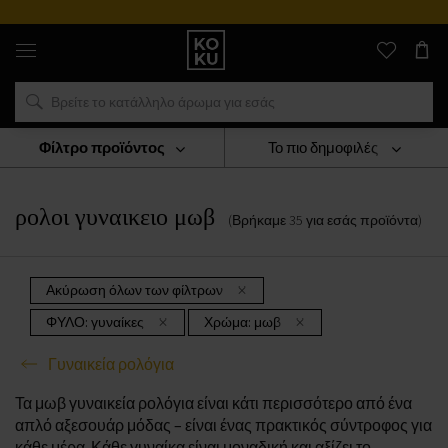
Αυθεντικά
αρώματα
και
ρολόγια
σε
ένα
μέρος
Φίλτρο προϊόντος
Το πιο δημοφιλές
ΡΟΛΟΓΙΑ
Γυναικεία Ρολόγια
Ρολοι Γυναικειο Μωβ
ρολοι γυναικειο μωβ
(Βρήκαμε
35
για εσάς
προϊόντα
)
Ακύρωση όλων των φίλτρων
ΦΥΛΟ:
γυναίκες
Χρώμα:
μωβ
Γυναικεία ρολόγια
Τα μωβ γυναικεία ρολόγια είναι κάτι περισσότερο από ένα
απλό αξεσουάρ μόδας – είναι ένας πρακτικός σύντροφος για
κάθε μέρα. Κάθε γυναίκα είναι μοναδική και αξίζει το