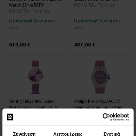
Watch 33mm 5ATM
ΡΟΛΟΓΙΑ - Γυναίκες
ΡΟΛΟΓΙΑ - Γυναίκες
Η αποστολή θα γίνει στις
Η αποστολή θα γίνει στις
13.08.
13.08.
619,00 €
467,00 €
Bering 19031-909 Ladies
Philipp Plein PWJAA0222
Watch classic 31mm 5ATM
Plein Extreme Lady 38mm
ΡΟΛΟΓΙΑ - Γυναίκες
5ATM
ΡΟΛΟΓΙΑ - Γυναίκες
Η αποστολή θα γίνει στις
Η αποστολή θα γίνει στις
Συναίνεση
Λεπτομέρειες
Σχετικά
13.08.
13.08.