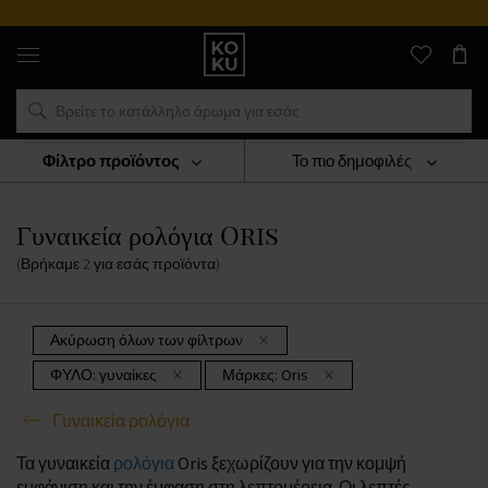
Αυθεντικά
αρώματα
και
ρολόγια
σε
ένα
μέρος
Φίλτρο προϊόντος
Το πιο δημοφιλές
ΡΟΛΟΓΙΑ
Γυναικεία Ρολόγια
Γυναικεία Ρολόγια Oris
Γυναικεία ρολόγια Oris
(Βρήκαμε
2
για εσάς
προϊόντα
)
Ακύρωση όλων των φίλτρων
ΦΥΛΟ:
γυναίκες
Μάρκες:
Oris
Γυναικεία ρολόγια
Τα γυναικεία
ρολόγια
Oris ξεχωρίζουν για την κομψή
εμφάνιση και την έμφαση στη λεπτομέρεια. Οι λεπτές