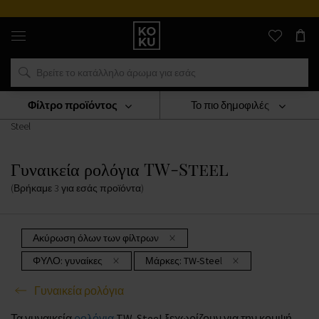
Αυθεντικά
αρώματα
και
ρολόγια
σε
ένα
μέρος
Φίλτρο προϊόντος
Το πιο δημοφιλές
ΡΟΛΟΓΙΑ
Γυναικεία Ρολόγια
Γυναικεία Ρολόγια TW-
Steel
Γυναικεία ρολόγια TW-Steel
(Βρήκαμε
3
για εσάς
προϊόντα
)
Ακύρωση όλων των φίλτρων
ΦΥΛΟ:
γυναίκες
Μάρκες:
TW-Steel
Γυναικεία ρολόγια
Τα γυναικεία
ρολόγια
TW-Steel ξεχωρίζουν για την κομψή