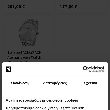
201,00 €
177,00 €
TW-Steel ACE352 ACE
Aternus Ladies Watch
38mm 10ATM
ΡΟΛΟΓΙΑ - Γυναίκες
Η αποστολή θα γίνει στις
13.08.
Συναίνεση
Λεπτομέρειες
Σχετικά
281,00 €
Αυτή η ιστοσελίδα χρησιμοποιεί cookies
Χρησιμοποιούμε cookie για την εξατομίκευση