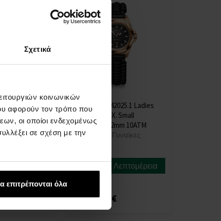
Σχετικά
λειτουργιών κοινωνικών
42027 Ladies
Victorinox 242025.1 Ladies
ου αφορούν τον τρόπο που
. Small
Watch I.N.O.X. Small
εων, οι οποίοι ενδεχομένως
2mm 10ATM
Automatic 32mm 10ATM
υλλέξει σε σχέση με την
Γυναίκες
ΡΟΛΟΓΙΑ - Γυναίκες
Η
αποστολή
Λεπτομέρεια
Λεπτομέρεια
θα γίνει
στις 13.08.
α επιτρέπονται όλα
€
1192,00 €