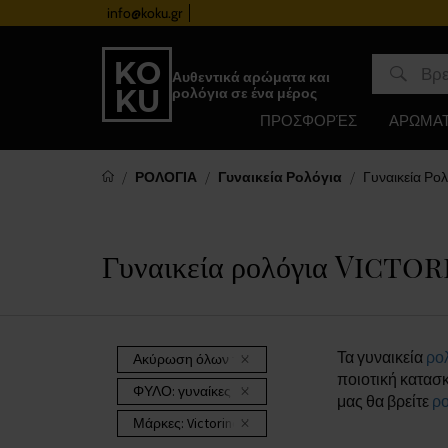
info@koku.gr
Πρόγραμμα επιβράβευσης
Αυθεντικά αρώματα και
ρολόγια σε ένα μέρος
ΠΡΟΣΦΟΡΈΣ
ΑΡΩΜΑ
ΡΟΛΟΓΙΑ
Γυναικεία Ρολόγια
Γυναικεία Ρολ
Γυναικεία ρολόγια Victo
Τα γυναικεία
ρο
Ακύρωση όλων των φίλτρων
ποιοτική κατασκ
ΦΥΛΟ:
γυναίκες
μας θα βρείτε
ρο
Μάρκες:
Victorinox