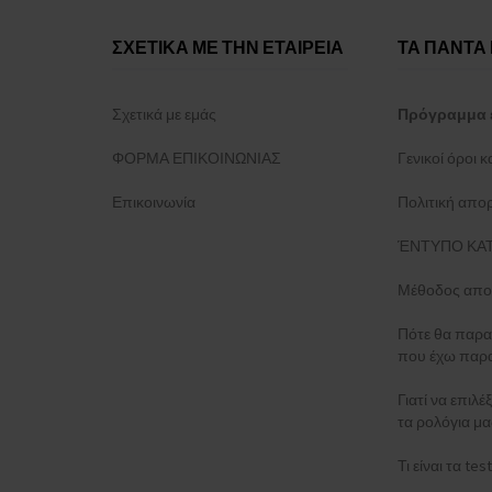
OPS!SMART
(+7)
ΣΧΕΤΙΚΑ ΜΕ ΤΗΝ ΕΤΑΙΡΕΙΑ
ΤΑ ΠΑΝΤΑ 
Orient
(+1)
Oris
(+2)
Paul Rich
(+16)
Σχετικά με εμάς
Πρόγραμμα 
Perigaum
(+17)
Philipp Plein
(+101)
ΦΟΡΜΑ ΕΠΙΚΟΙΝΩΝΙΑΣ
Γενικοί όροι 
PICTO
(+98)
Επικοινωνία
Πολιτική απο
Plein Sport
(+2)
Police
(+27)
ΈΝΤΥΠΟ ΚΑΤ
Pulsar
(+8)
Μέθοδος απο
Roamer
(+1)
Rosefield
(+39)
Πότε θα παρα
Rotary
(+8)
που έχω παρα
Rothenschild
(+4)
Γιατί να επιλέ
Sector
(+20)
τα ρολόγια μα
Skagen
(+19)
Strand
(+1)
Τι είναι τα t
Swarovski
(+5)