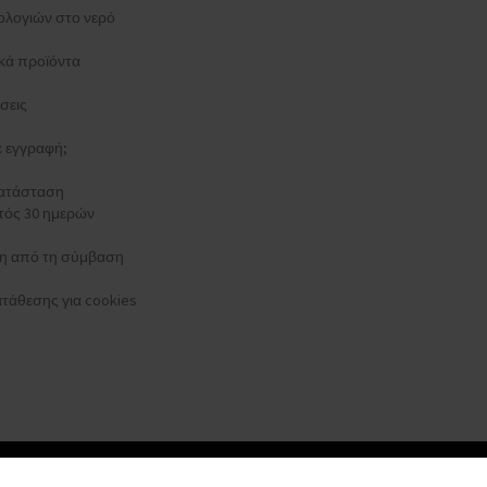
ολογιών στο νερό
κά προϊόντα
σεις
τε εγγραφή;
κατάσταση
τός 30 ημερών
 από τη σύμβαση
τάθεσης για cookies