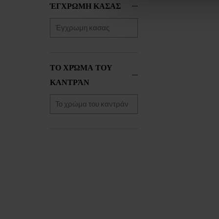
ΈΓΧΡΩΜΗ ΚΑΣΑΣ
Ingersoll
(+1)
Jacques Lemans
(+55)
Jaguar
(+75)
Jowissa
(+11)
Lacoste
(+13)
ΤΟ ΧΡΏΜΑ ΤΟΥ
Lee Cooper
(+76)
Lorus
(+80)
ΚΑΝΤΡΆΝ
Louis XVI
(+4)
Luminox
(+4)
Marc Jacobs
(+1)
Maserati
(+25)
Master Time
(+31)
Maurice Lacroix
(+4)
Michael Kors
(+623)
Mondaine
(+35)
Morellato
(+9)
MVMT
(+5)
Nordgreen
(+1)