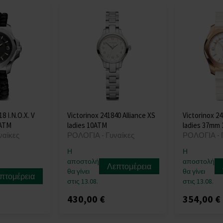
8 I.N.O.X. V
Victorinox 241840 Alliance XS
Victorinox 24
0ATM
ladies 10ATM
ladies 37mm
ναίκες
ΡΟΛΟΓΙΑ - Γυναίκες
ΡΟΛΟΓΙΑ - 
Η
Η
αποστολή
αποστολή
Λεπτομέρεια
θα γίνει
θα γίνει
πτομέρεια
στις 13.08.
στις 13.08.
430,00 €
354,00 €