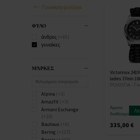
Γυναικεία ρολόγια
ΦΥΛΟ
άνδρες
(+65)
γυναίκες
ΜΆΡΚΕΣ
Victorinox 24191
ladies 37mm 1
ΡΟΛΟΓΙΑ - Γυ
Alpina
(+3)
Amazfit
(+3)
Άμεσα
Armani Exchange
Λε
διαθέσιμο
(+18)
335,00 €
Bauhaus
(+6)
Bering
(+127)
Boccia
(+103)