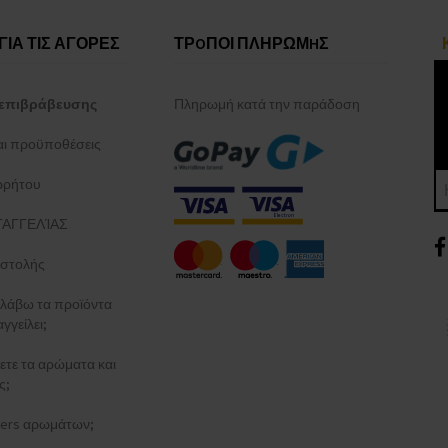
ΓΙΑ ΤΙΣ ΑΓΟΡΕΣ
ΤΡOΠΟΙ ΠΛΗΡΩΜHΣ
επιβράβευσης
Πληρωμή κατά την παράδοση
και προϋποθέσεις
ρρήτου
ΑΓΓΕΛΊΑΣ
στολής
λάβω τα προϊόντα
γγείλει;
ξετε τα αρώματα και
ς;
esters αρωμάτων;