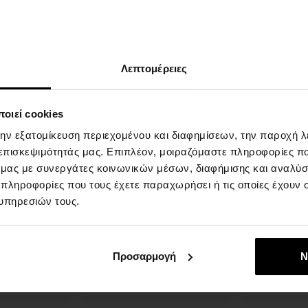
Λεπτομέρειες
οιεί cookies
την εξατομίκευση περιεχομένου και διαφημίσεων, την παροχή 
38 INOX -
Victorinox 242026 Ladies
Victorinox 2
 επισκεψιμότητάς μας. Επιπλέον, μοιραζόμαστε πληροφορίες π
ι
Watch I.N.O.X. Small
Watch I.N.O.X
ό μας με συνεργάτες κοινωνικών μέσων, διαφήμισης και αναλύσ
ναίκες
Automatic 32mm 10ATM
Automatic 3
 πληροφορίες που τους έχετε παραχωρήσει ή τις οποίες έχουν σ
ΡΟΛΟΓΙΑ - Γυναίκες
ΡΟΛΟΓΙΑ - 
υπηρεσιών τους.
Η
Η
αποστολή
αποστολή
επτομέρεια
Λεπτομέρεια
θα γίνει
θα γίνει
στις 13.08.
στις 13.08.
Προσαρμογή
Ν
1243,00 €
1015,00 