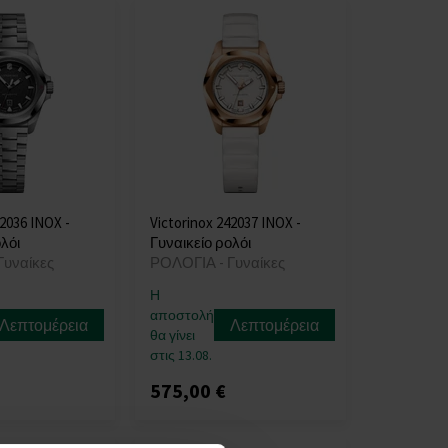
42036 INOX -
Victorinox 242037 INOX -
λόι
Γυναικείο ρολόι
Γυναίκες
ΡΟΛΟΓΙΑ - Γυναίκες
Η
αποστολή
Λεπτομέρεια
Λεπτομέρεια
θα γίνει
στις 13.08.
575,00 €