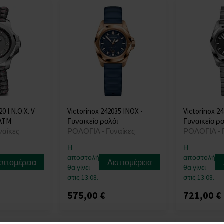
0 I.N.O.X. V
Victorinox 242035 INOX -
Victorinox 2
0ATM
Γυναικείο ρολόι
Γυναικείο ρο
ναίκες
ΡΟΛΟΓΙΑ - Γυναίκες
ΡΟΛΟΓΙΑ - 
Η
Η
αποστολή
αποστολή
επτομέρεια
Λεπτομέρεια
θα γίνει
θα γίνει
στις 13.08.
στις 13.08.
575,00 €
721,00 €