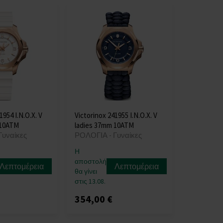
1954 I.N.O.X. V
Victorinox 241955 I.N.O.X. V
 10ATM
ladies 37mm 10ATM
Γυναίκες
ΡΟΛΟΓΙΑ - Γυναίκες
Η
αποστολή
Λεπτομέρεια
Λεπτομέρεια
θα γίνει
στις 13.08.
354,00 €