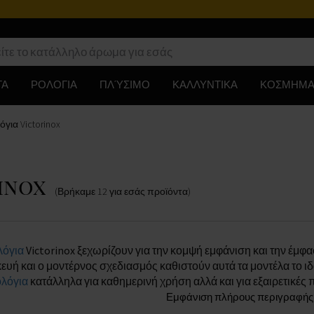
ΤΑ
ΡΟΛΟΓΙΑ
ΠΛΎΣΙΜΟ
ΚΑΛΛΥΝΤΙΚΑ
ΚΟΣΜΗΜΑ
όγια Victorinox
rinox
(Βρήκαμε
12
για εσάς
προϊόντα
)
λόγια
Victorinox ξεχωρίζουν για την κομψή εμφάνιση και την έμφα
ευή και ο μοντέρνος σχεδιασμός καθιστούν αυτά τα μοντέλα το ι
λόγια
κατάλληλα για καθημερινή χρήση αλλά και για εξαιρετικές 
Εμφάνιση πλήρους περιγραφής