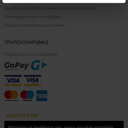
Δωρεάν αντικατάσταση προϊόντων εντός 30 ημερών
Υπαναχώρηση από τη σύμβαση
Αλλαγή συγκατάθεσης για cookies
ΤΡOΠΟΙ ΠΛΗΡΩΜHΣ
Πληρωμή κατά την παράδοση
ΚΟΚΟΥΛΈΤΕΡ
Μπορείτε να λαμβάνετε νέα, τάσεις και άλλα σπουδαία