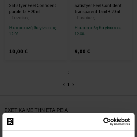
Satisfyer Feel Confident
Satisfyer Feel Confident
purple 15 + 20 ml
transparent 15ml + 20ml
- Γυναίκες
- Γυναίκες
Η αποστολή θα γίνει στις
Η αποστολή θα γίνει στις
12.08.
12.08.
10,00 €
9,00 €
:
1
ΣΧΕΤΙΚΑ ΜΕ ΤΗΝ ΕΤΑΙΡΕΙΑ
Σχετικά με εμάς
ΦΟΡΜΑ ΕΠΙΚΟΙΝΩΝΙΑΣ