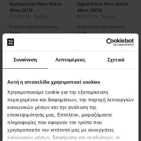
Multifunction Mens Watch
Digital Watch Mens Watch
43mm 5ATM
44mm 10ATM
ΡΟΛΟΓΙΑ - Άνδρες
ΡΟΛΟΓΙΑ - Άνδρες
Η αποστολή θα γίνει στις
Η αποστολή θα γίνει στις
13.08.
13.08.
120,00 €
42,00 €
Συναίνεση
Λεπτομέρειες
Σχετικά
Αυτή η ιστοσελίδα χρησιμοποιεί cookies
Χρησιμοποιούμε cookie για την εξατομίκευση
περιεχομένου και διαφημίσεων, την παροχή λειτουργιών
κοινωνικών μέσων και την ανάλυση της
Sector R3251539502 Save
Sector R3253102026 Over-
επισκεψιμότητάς μας. Επιπλέον, μοιραζόμαστε
the Ocean Ladies Watch
Size Mens Watch Dual-Time
πληροφορίες που αφορούν τον τρόπο που
32mm 5ATM
48mm 10ATM
ΡΟΛΟΓΙΑ - Γυναίκες
ΡΟΛΟΓΙΑ - Άνδρες
χρησιμοποιείτε τον ιστότοπό μας με συνεργάτες
κοινωνικών μέσων, διαφήμισης και αναλύσεων, οι
Η αποστολή θα γίνει στις
Η αποστολή θα γίνει στις