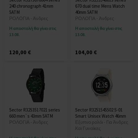
240 chronograph 41mm
670 dual time Mens Watch
5ATM
40mm 5ATM
ΡΟΛΟΓΙΑ - Άνδρες
ΡΟΛΟΓΙΑ - Άνδρες
Η αποστολή θα γίνει στις
Η αποστολή θα γίνει στις
13.08.
13.08.
120,00 €
104,00 €
Sector R3253517021 series
Sector R3251545502 S-01
660 men`s 43mm 5ATM
Smart Unisex Watch 46mm
ΡΟΛΟΓΙΑ - Άνδρες
Εξυπνο ρολόι - Για Άνδρες
Και Γυναίκες