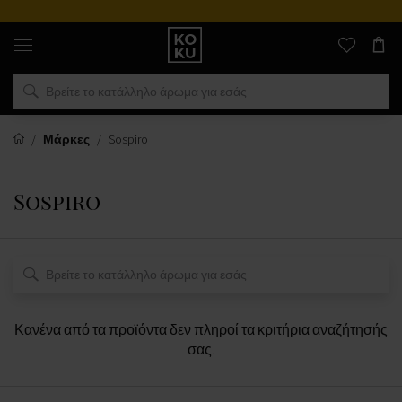
Αυθεντικά
αρώματα
και
ρολόγια
σε
ένα
μέρος
Μάρκες
Sospiro
Sospiro
Κανένα από τα προϊόντα δεν πληροί τα κριτήρια αναζήτησής
σας.