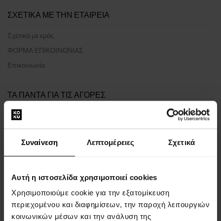
ΣΧΕΤΙΚΑ ΜΕ ΤΗΝ ΕΤΑΙΡΕΙΑ
Σχετικά με εμάς
ΦΟΡΜΑ ΕΠΙΚΟΙΝΩΝΙΑΣ
Επικοινωνία
ΤΑ ΠΑΝΤΑ ΓΙΑ ΤΙΣ ΑΓΟΡΕΣ
Πρόγραμμα επιβράβευσης
Γενικοί όροι και προϋποθέσεις
Συναίνεση
Λεπτομέρειες
Σχετικά
Πολιτική απορρήτου
ΈΝΤΥΠΟ ΚΑΤΑΓΓΕΛΊΑΣ
Μέθοδος αποστολής
Αυτή η ιστοσελίδα χρησιμοποιεί cookies
Πότε θα παραλάβω τα προϊόντα που έχω παραγγείλει;
Χρησιμοποιούμε cookie για την εξατομίκευση
Γιατί να επιλέξετε τα αρώματα και τα ρολόγια μας;
περιεχομένου και διαφημίσεων, την παροχή λειτουργιών
κοινωνικών μέσων και την ανάλυση της
Τι είναι τα testers αρωμάτων;