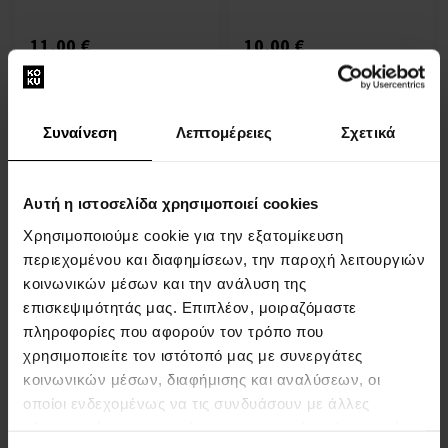
11,00 €
10,00 €
Συναίνεση
Λεπτομέρειες
Σχετικά
Αυτή η ιστοσελίδα χρησιμοποιεί cookies
Βάλσαμο ανάπλασης για
Χρησιμοποιούμε cookie για την εξατομίκευση
ξηρά, ταλαιπωρημένα
περιεχομένου και διαφημίσεων, την παροχή λειτουργιών
μαλλιά Επανόρθωση
κοινωνικών μέσων και την ανάλυση της
(Conditioner) 440 ml
επισκεψιμότητάς μας. Επιπλέον, μοιραζόμαστε
- Γυναίκες
πληροφορίες που αφορούν τον τρόπο που
Η αποστολή θα γίνει στις
χρησιμοποιείτε τον ιστότοπό μας με συνεργάτες
14.08.
κοινωνικών μέσων, διαφήμισης και αναλύσεων, οι
οποίοι ενδεχομένως να τις συνδυάσουν με άλλες
10,00 €
πληροφορίες που τους έχετε παραχωρήσει ή τις οποίες