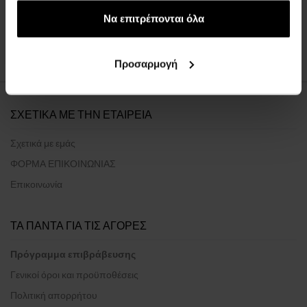
έχουν συλλέξει σε σχέση με την από μέρους σας χρήση
των υπηρεσιών τους.
Να επιτρέπονται όλα
:
1
Προσαρμογή
ΣΧΕΤΙΚΑ ΜΕ ΤΗΝ ΕΤΑΙΡΕΙΑ
Σχετικά με εμάς
ΦΟΡΜΑ ΕΠΙΚΟΙΝΩΝΙΑΣ
Επικοινωνία
ΤΑ ΠΑΝΤΑ ΓΙΑ ΤΙΣ ΑΓΟΡΕΣ
Πρόγραμμα επιβράβευσης
Γενικοί όροι και προϋποθέσεις
Πολιτική απορρήτου