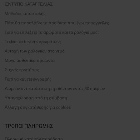
ΈΝΤΥΠΟ ΚΑΤΑΓΓΕΛΊΑΣ
Μέθοδος αποστολής
Πότε θα παραλάβω τα προϊόντα που έχω παραγγείλει;
Γιατί να επιλέξετε τα αρώματα και τα ρολόγια μας;
Τι είναι τα testers αρωμάτων;
Αντοχή των ρολογιών στο νερό
Μόνο αυθεντικά προϊόντα
Συχνές ερωτήσεις
Γιατί να κάνετε εγγραφή;
Δωρεάν αντικατάσταση προϊόντων εντός 30 ημερών
Υπαναχώρηση από τη σύμβαση
Αλλαγή συγκατάθεσης για cookies
ΤΡOΠΟΙ ΠΛΗΡΩΜHΣ
Πληρωμή κατά την παράδοση