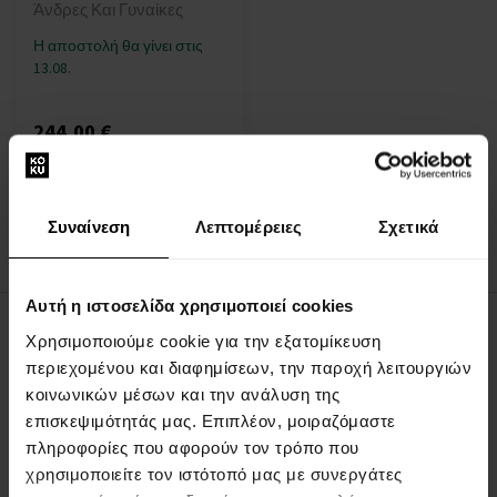
Άνδρες Και Γυναίκες
Η αποστολή θα γίνει στις
13.08.
244,00 €
:
Συναίνεση
Λεπτομέρειες
Σχετικά
1
Αυτή η ιστοσελίδα χρησιμοποιεί cookies
Χρησιμοποιούμε cookie για την εξατομίκευση
ΣΧΕΤΙΚΑ ΜΕ ΤΗΝ ΕΤΑΙΡΕΙΑ
περιεχομένου και διαφημίσεων, την παροχή λειτουργιών
Σχετικά με εμάς
κοινωνικών μέσων και την ανάλυση της
επισκεψιμότητάς μας. Επιπλέον, μοιραζόμαστε
ΦΟΡΜΑ ΕΠΙΚΟΙΝΩΝΙΑΣ
πληροφορίες που αφορούν τον τρόπο που
Επικοινωνία
χρησιμοποιείτε τον ιστότοπό μας με συνεργάτες