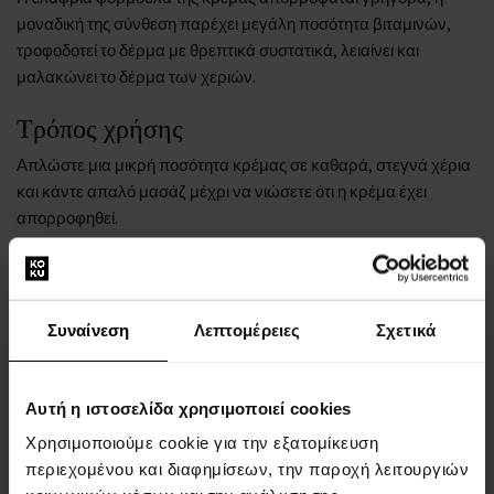
μοναδική της σύνθεση παρέχει μεγάλη ποσότητα βιταμινών,
τροφοδοτεί το δέρμα με θρεπτικά συστατικά, λειαίνει και
μαλακώνει το δέρμα των χεριών.
Τρόπος χρήσης
Απλώστε μια μικρή ποσότητα κρέμας σε καθαρά, στεγνά χέρια
και κάντε απαλό μασάζ μέχρι να νιώσετε ότι η κρέμα έχει
απορροφηθεί.
Περιγραφή
Δραστικές ουσίες:
Συναίνεση
Λεπτομέρειες
Σχετικά
Ο χυμός άγριας αρκτικής μουριάς είναι πλούσιος σε
αντιοξειδωτικά και μικροστοιχεία. Ενυδατώνει εντατικά,
αναζωογονεί και σβήνει το δέρμα.
Αυτή η ιστοσελίδα χρησιμοποιεί cookies
Το έλαιο μελισσόχορτου θρέφει σε βάθος, περιποιείται το
Χρησιμοποιούμε cookie για την εξατομίκευση
δέρμα των χεριών και παρέχει βιταμίνες.
περιεχομένου και διαφημίσεων, την παροχή λειτουργιών
Το έλαιο άρνικας έχει ισχυρή επουλωτική και μαλακτική