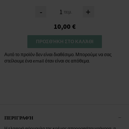
-
+
τεμ.
10,00 €
ΠΡΟΣΘΉΚΗ ΣΤΟ ΚΑΛΆΘΙ
Αυτό το προϊόν δεν είναι διαθέσιμο. Μπορούμε να σας
στείλουμε ένα email όταν είναι σε απόθεμα.
ΠΕΡΙΓΡΑΦΉ
Η ελαφριά φόρμουλα της κρέμας απορροφάται γρήγορα, η