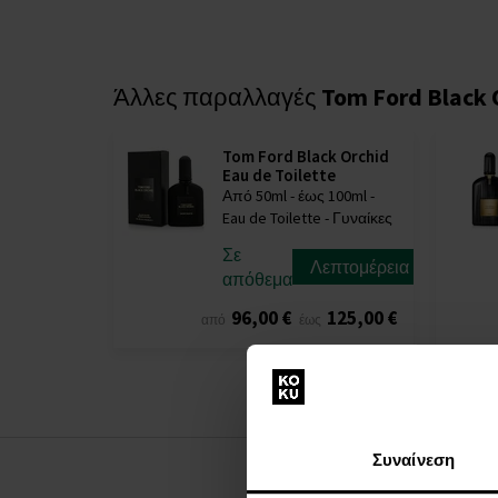
Άλλες παραλλαγές
Tom Ford Black 
Tom Ford Black Orchid
Eau de Toilette
Από 50ml - έως 100ml -
Eau de Toilette - Γυναίκες
Σε
Λεπτομέρεια
απόθεμα
96,00 €
125,00 €
από
έως
Συναίνεση