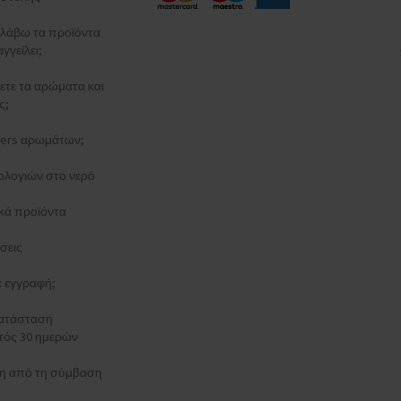
λάβω τα προϊόντα
γγείλει;
ξετε τα αρώματα και
ς;
esters αρωμάτων;
ολογιών στο νερό
κά προϊόντα
σεις
τε εγγραφή;
κατάσταση
τός 30 ημερών
 από τη σύμβαση