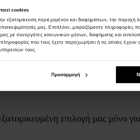
ΛΕΠΤΟΜΈΡΙΕΣ
Σ
οιεί cookies
ΦΥΛΟ:
γυναίκες
Es
την εξατομίκευση περιεχομένου και διαφημίσεων, την παροχή 
w
Μάρκα:
Tom Ford
 επισκεψιμότητάς μας. Επιπλέον, μοιραζόμαστε πληροφορίες π
ό μας με συνεργάτες κοινωνικών μέσων, διαφήμισης και αναλύσ
Αρωματικό συστατικό - κεφαλή:
ύτανο, υλάνγκ-
 πληροφορίες που τους έχετε παραχωρήσει ή τις οποίες έχουν σ
υλάνγκ, σταφίδες, περγαμότο
υπηρεσιών τους.
Αρωματικό συστατικό - βάση:
σοκολάτα, βέτιβερ,
σανταλόξυλο, βανίλια, θυμίαμα, πατσουλί
Συστατικό αρώματος - καρδιά:
φρουτώδεις νότες,
Προσαρμογή
Ν
λωτός, ορχιδέα
Εμφάνιση πλήρους περιγραφής
Τύπος αρώματος:
ανατολίτικη, λουλουδένια
εξατομικευμένη επιλογή μας μόνο γι