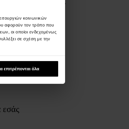
ΧΕΤΙΚΆ ΜΕ ΤΗ ΜΆΡΚΑ
tée Lauder Inc.
λειτουργιών κοινωνικών
ww.tomford.com
ου αφορούν τον τρόπο που
εων, οι οποίοι ενδεχομένως
υλλέξει σε σχέση με την
α επιτρέπονται όλα
α εσάς