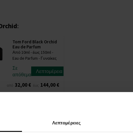
Orchid
:
Tom Ford Black Orchid
Eau de Parfum
Από 10ml - έως 150ml -
Eau de Parfum - Γυναίκες
Σε
Λεπτομέρεια
απόθεμα
32,00 €
144,00 €
από
έως
Λεπτομέρειες