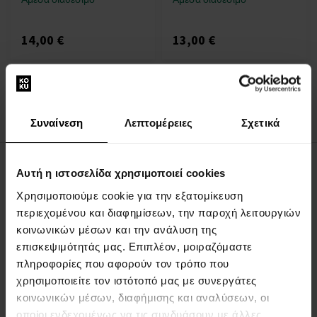
14,00 €
13,00 €
:
1
Συναίνεση
Λεπτομέρειες
Σχετικά
Αυτή η ιστοσελίδα χρησιμοποιεί cookies
ΣΧΕΤΙΚΑ ΜΕ ΤΗΝ ΕΤΑΙΡΕΙΑ
Χρησιμοποιούμε cookie για την εξατομίκευση
Σχετικά με εμάς
περιεχομένου και διαφημίσεων, την παροχή λειτουργιών
ΦΟΡΜΑ ΕΠΙΚΟΙΝΩΝΙΑΣ
κοινωνικών μέσων και την ανάλυση της
επισκεψιμότητάς μας. Επιπλέον, μοιραζόμαστε
Επικοινωνία
πληροφορίες που αφορούν τον τρόπο που
χρησιμοποιείτε τον ιστότοπό μας με συνεργάτες
ΤΑ ΠΑΝΤΑ ΓΙΑ ΤΙΣ ΑΓΟΡΕΣ
κοινωνικών μέσων, διαφήμισης και αναλύσεων, οι
οποίοι ενδεχομένως να τις συνδυάσουν με άλλες