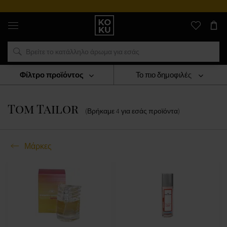
Αυθεντικά
αρώματα
και
ρολόγια
σε
ένα
μέρος
Φίλτρο προϊόντος
Το πιο δημοφιλές
Μάρκες
Tom Tailor
Tom Tailor
(Βρήκαμε
4
για εσάς
προϊόντα
)
Μάρκες