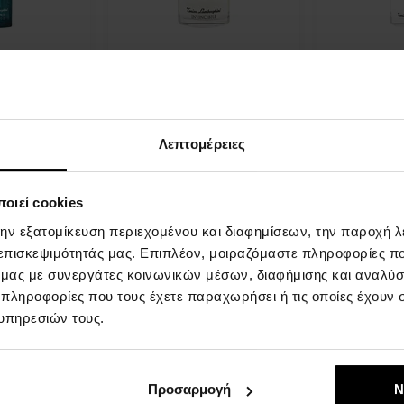
hini
Tonino Lamborghini
Tonino Lamb
amico
Invincibile Eau de Toilette
Eau de Toile
Από 75ml - έως 125ml - Eau
75ml - Eau de
 75ml - Eau de
de Toilette - Άνδρες
Άνδρες
Λεπτομέρειες
ρες
Άμεσα
Άμεσα
πτομέρεια
Λεπτομέρεια
οιεί cookies
διαθέσιμο
διαθέσιμο
την εξατομίκευση περιεχομένου και διαφημίσεων, την παροχή 
17,00 €
16,00 €
15,00 €
19,00 €
ως
από
έως
 επισκεψιμότητάς μας. Επιπλέον, μοιραζόμαστε πληροφορίες π
ό μας με συνεργάτες κοινωνικών μέσων, διαφήμισης και αναλύσ
 πληροφορίες που τους έχετε παραχωρήσει ή τις οποίες έχουν σ
υπηρεσιών τους.
Προσαρμογή
Ν