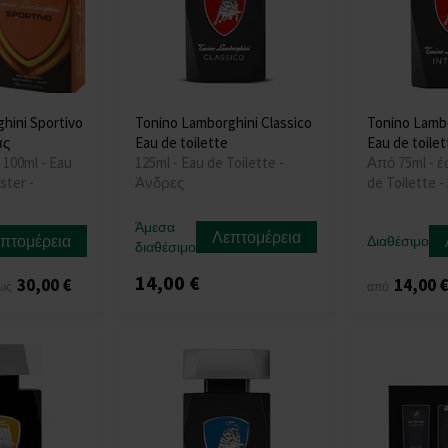
hini Sportivo
Tonino Lamborghini Classico
Tonino Lambo
ας
Eau de toilette
Eau de toilet
 100ml - Eau
125ml - Eau de Toilette -
Από 75ml - έ
ster -
Άνδρες
de Toilette 
Άμεσα
Λεπτομέρεια
πτομέρεια
Διαθέσιμο
διαθέσιμο
14,00 €
30,00 €
14,00 
ως
από