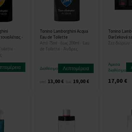
hini
Tonino Lamborghini Acqua
Tonino Lambo
 τουαλέτας -
Eau de Toilette
Darčeková s
Από 75ml - έως 200ml - Eau
Σετ δώρων 
oilette -
de Toilette - Άνδρες
ς
Άμεσα
πτομέρεια
Λεπτομέρεια
Διαθέσιμο
διαθέσιμο
17,00 €
13,00 €
19,00 €
από
έως