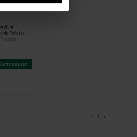
orghini
au de Toilette
 Toilette -
Λεπτομέρεια
1