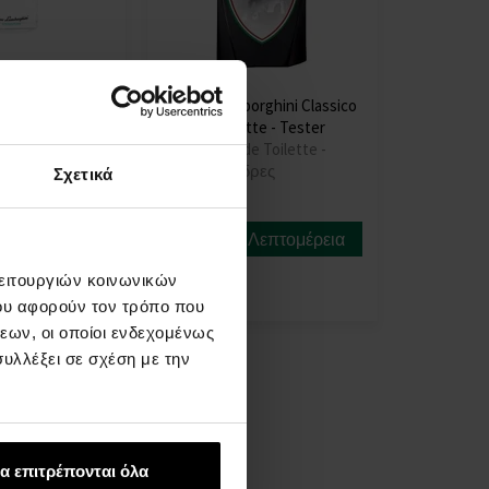
orghini Essenza
Tonino Lamborghini Classico
tte
Eau de Toilette - Tester
 Toilette -
100ml - Eau de Toilette -
Tester - Άνδρες
Σχετικά
Άμεσα
Λεπτομέρεια
Λεπτομέρεια
διαθέσιμο
λειτουργιών κοινωνικών
12,00 €
ου αφορούν τον τρόπο που
εων, οι οποίοι ενδεχομένως
υλλέξει σε σχέση με την
α επιτρέπονται όλα