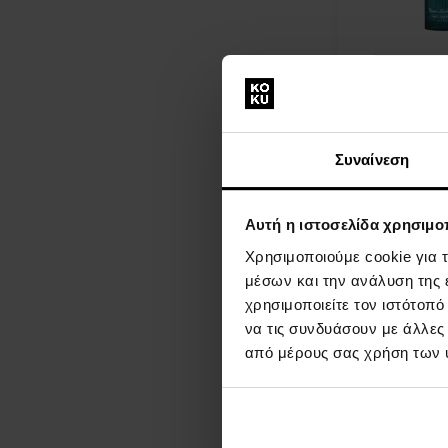
Tonino Lamborg
Millennials Din
Aftershave
Από 40ml - έως
Συναίνεση
Toilette - Άνδ
Άμεσα
Λε
Αυτή η ιστοσελίδα χρησιμοπ
διαθέσιμο
Χρησιμοποιούμε cookie για 
12,00 €
από
έ
μέσων και την ανάλυση της
χρησιμοποιείτε τον ιστότοπ
να τις συνδυάσουν με άλλες
από μέρους σας χρήση των 