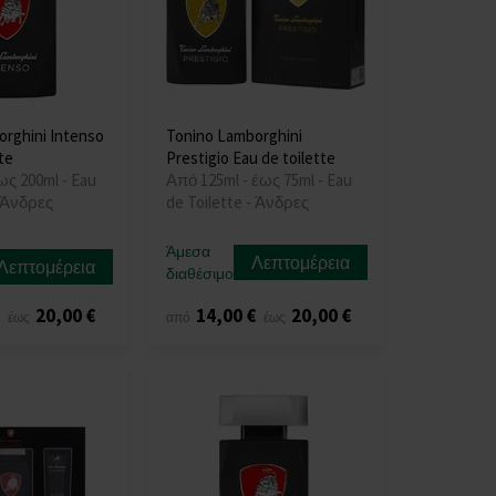
rghini Intenso
Tonino Lamborghini
te
Prestigio Eau de toilette
ως 200ml - Eau
Από 125ml - έως 75ml - Eau
- Άνδρες
de Toilette - Άνδρες
Άμεσα
Λεπτομέρεια
Λεπτομέρεια
διαθέσιμο
€
20,00 €
14,00 €
20,00 €
έως
από
έως