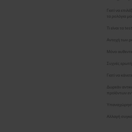
Γιατί να επιλέ
τα ρολόγια μα
Τι είναι τα t
Αντοχή των ρ
Μόνο αυθεντι
Συχνές ερωτή
Γιατί να κάνε
Δωρεάν αντι
προϊόντων εν
Υπαναχώρηση
Αλλαγή συγκα