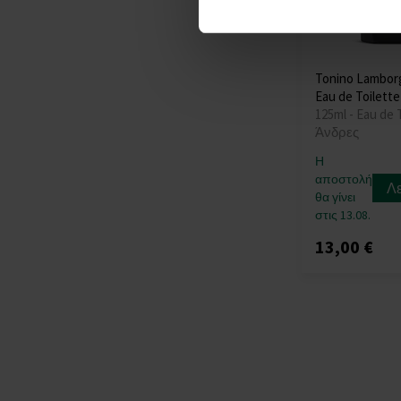
Tonino Lamborg
Eau de Toilette
125ml - Eau de T
Άνδρες
Η
αποστολή
Λ
θα γίνει
στις 13.08.
13,00 €