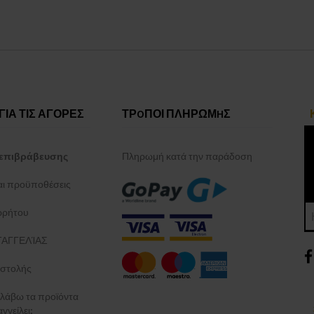
ΓΙΑ ΤΙΣ ΑΓΟΡΕΣ
ΤΡOΠΟΙ ΠΛΗΡΩΜHΣ
επιβράβευσης
Πληρωμή κατά την παράδοση
και προϋποθέσεις
ρρήτου
ΑΓΓΕΛΊΑΣ
στολής
λάβω τα προϊόντα
γγείλει;