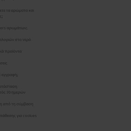
ξετε τα αρώματα και
ς;
esters αρωμάτων;
ολογιών στο νερό
κά προϊόντα
σεις
τε εγγραφή;
κατάσταση
τός 30 ημερών
 από τη σύμβαση
τάθεσης για cookies