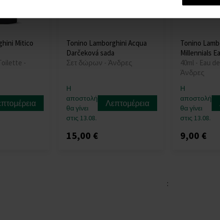
hini Mitico
Tonino Lamborghini Acqua
Tonino Lamb
Darčeková sada
Millennials E
oilette -
Σετ δώρων - Άνδρες
40ml - Eau de
Άνδρες
Η
Η
αποστολή
αποστολή
επτομέρεια
Λεπτομέρεια
θα γίνει
θα γίνει
στις 13.08.
στις 13.08.
15,00 €
9,00 €
: