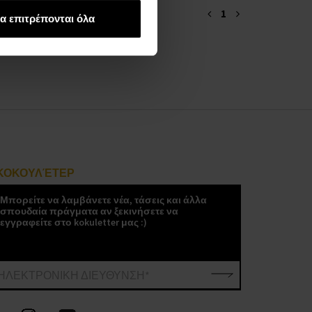
1
α επιτρέπονται όλα
ΚΟΚΟΥΛΈΤΕΡ
Μπορείτε να λαμβάνετε νέα, τάσεις και άλλα
σπουδαία πράγματα αν ξεκινήσετε να
εγγραφείτε στο kokuletter μας :)
ΗΛΕΚΤΡΟΝΙΚΗ ΔΙΕΥΘΥΝΣΗ*