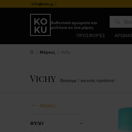
info@koku.gr
Πρόγραμμα επιβράβευσης
Αυθεντικά αρώματα και
ρολόγια σε ένα μέρος
ΠΡΟΣΦΟΡΈΣ
ΑΡΩΜΑ
Μάρκες
Vichy
Vichy
(Βρήκαμε
7
για εσάς
προϊόντα
)
Μάρκες
ΦΥΛΟ