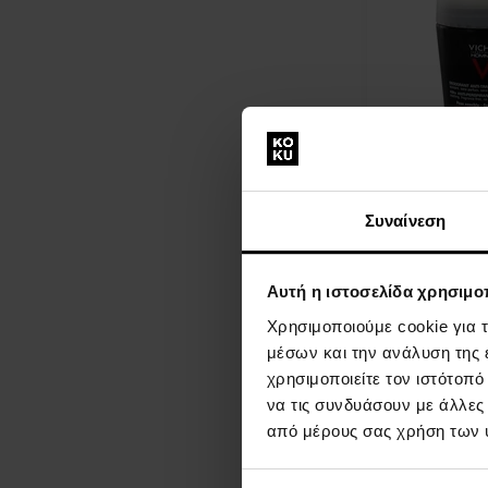
Αποσμητικό γι
επιδερμίδες 
Deo roll-on (An
Συναίνεση
Extra Sensitive
- Άνδρες
Η
Αυτή η ιστοσελίδα χρησιμοπ
αποστολή
Λ
Χρησιμοποιούμε cookie για 
θα γίνει
μέσων και την ανάλυση της
στις 13.08.
χρησιμοποιείτε τον ιστότοπ
15,00 €
να τις συνδυάσουν με άλλες
από μέρους σας χρήση των 