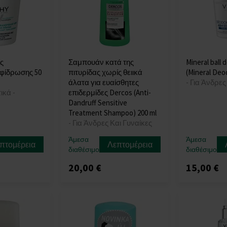
ης
Σαμπουάν κατά της
Mineral ball
εφίδρωσης 50
πιτυρίδας χωρίς θειικά
(Mineral Deo
άλατα για ευαίσθητες
- Για Άνδρες
ικά -
επιδερμίδες Dercos (Anti-
Dandruff Sensitive
Treatment Shampoo) 200 ml
- Για Άνδρες Και Γυναίκες
Άμεσα
Άμεσα
πτομέρεια
Λεπτομέρεια
διαθέσιμο
διαθέσιμο
20,00 €
15,00 €