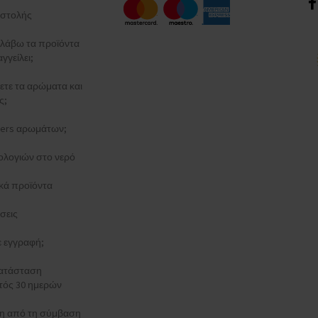
στολής
λάβω τα προϊόντα
γγείλει;
ξετε τα αρώματα και
ς;
esters αρωμάτων;
ολογιών στο νερό
κά προϊόντα
σεις
τε εγγραφή;
κατάσταση
τός 30 ημερών
 από τη σύμβαση