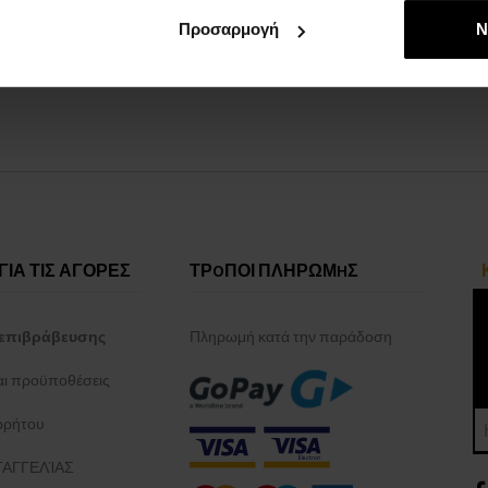
:
Προσαρμογή
Ν
ΓΙΑ ΤΙΣ ΑΓΟΡΕΣ
ΤΡOΠΟΙ ΠΛΗΡΩΜHΣ
επιβράβευσης
Πληρωμή κατά την παράδοση
και προϋποθέσεις
ρρήτου
ΑΓΓΕΛΊΑΣ