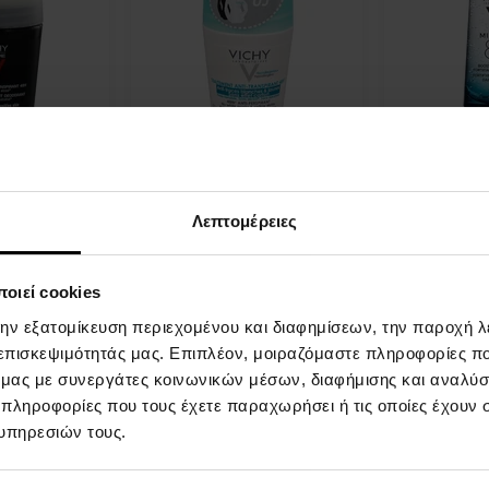
α ευαίσθητες
48ωρο σφαιρικό
Ενδυνάμωση
Homme 48H
αντιιδρωτικό κατά λευκών
περιποίησης
ti-Transpirant
και κίτρινων κηλίδων 50 ml
Mineral 89 (H
Λεπτομέρειες
) 50 ml
Καλλυντικά για το σώμα -
Booster) 50 
Γυναίκες
- Γυναίκες
Η
Η
οιεί cookies
αποστολή
αποστολή
επτομέρεια
Λεπτομέρεια
την εξατομίκευση περιεχομένου και διαφημίσεων, την παροχή 
θα γίνει
θα γίνει
 επισκεψιμότητάς μας. Επιπλέον, μοιραζόμαστε πληροφορίες π
στις 13.08.
στις 13.08.
ό μας με συνεργάτες κοινωνικών μέσων, διαφήμισης και αναλύσ
16,00 €
26,00 €
 πληροφορίες που τους έχετε παραχωρήσει ή τις οποίες έχουν σ
υπηρεσιών τους.