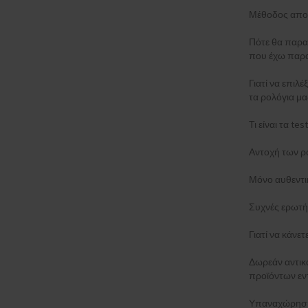
Μέθοδος απο
Πότε θα παρα
που έχω παρα
Γιατί να επιλέ
τα ρολόγια μα
Τι είναι τα t
Αντοχή των ρ
Μόνο αυθεντι
Συχνές ερωτή
Γιατί να κάνε
Δωρεάν αντι
προϊόντων εν
Υπαναχώρηση