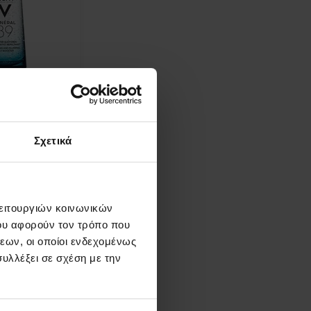
 και πλήρωση
 δέρματος
yaluron
Σχετικά
ml
Λεπτομέρεια
λειτουργιών κοινωνικών
ου αφορούν τον τρόπο που
εων, οι οποίοι ενδεχομένως
υλλέξει σε σχέση με την