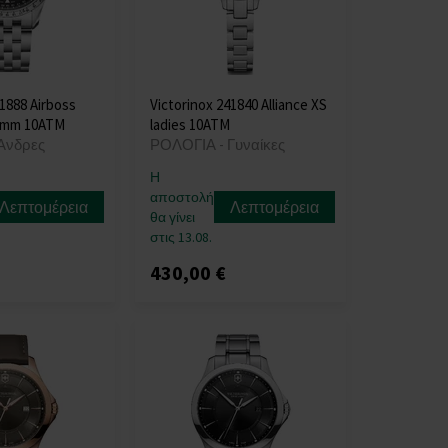
41888 Airboss
Victorinox 241840 Alliance XS
2mm 10ATM
ladies 10ATM
Άνδρες
ΡΟΛΟΓΙΑ - Γυναίκες
Η
αποστολή
Λεπτομέρεια
Λεπτομέρεια
θα γίνει
στις 13.08.
430,00 €