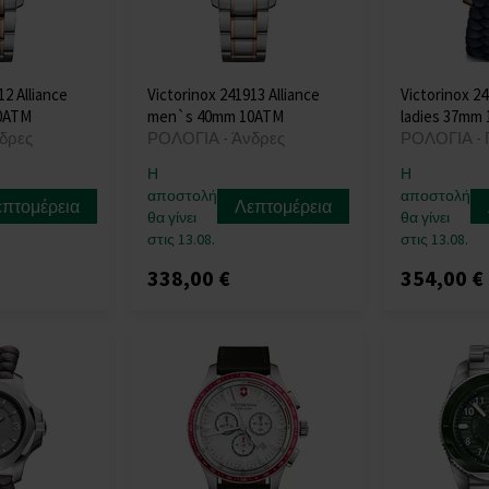
12 Alliance
Victorinox 241913 Alliance
Victorinox 24
0ATM
men`s 40mm 10ATM
ladies 37mm
δρες
ΡΟΛΟΓΙΑ - Άνδρες
ΡΟΛΟΓΙΑ - 
Η
Η
αποστολή
αποστολή
επτομέρεια
Λεπτομέρεια
θα γίνει
θα γίνει
στις 13.08.
στις 13.08.
338,00 €
354,00 €