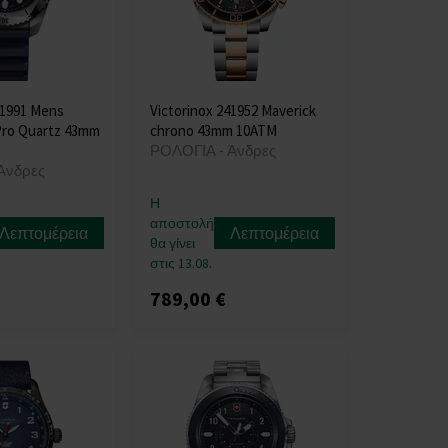
41991 Mens
Victorinox 241952 Maverick
Pro Quartz 43mm
chrono 43mm 10ATM
ΡΟΛΟΓΙΑ - Άνδρες
Άνδρες
Η
αποστολή
Λεπτομέρεια
Λεπτομέρεια
θα γίνει
στις 13.08.
789,00 €