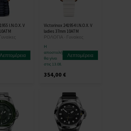
1955 I.N.O.X. V
Victorinox 241954 I.N.O.X. V
 10ATM
ladies 37mm 10ATM
Γυναίκες
ΡΟΛΟΓΙΑ - Γυναίκες
Η
αποστολή
Λεπτομέρεια
Λεπτομέρεια
θα γίνει
στις 13.08.
354,00 €