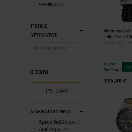
γυναίκες
(13)
ΤΎΠΟΣ
Victorinox 24191
ΑΡΏΜΑΤΟΣ
ladies 37mm 1
ΡΟΛΟΓΙΑ - Γυ
Άμεσα
Λε
διαθέσιμο
Η ΤΙΜΉ
335,00 €
17€ - 1494€
ΔΙΑΘΕΣΙΜΌΤΗΤΑ
Άμεσα διαθέσιμο
(2)
Διαθέσιμο
(75)