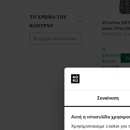
ΤΟ ΧΡΏΜΑ ΤΟΥ
Victorinox 24192
ΚΑΝΤΡΆΝ
ladies 37mm 1
ΡΟΛΟΓΙΑ - Γυ
Η
αποστολή
Λ
θα γίνει
στις 13.08.
354,00 €
Συναίνεση
Αυτή η ιστοσελίδα χρησιμοπ
Χρησιμοποιούμε cookie για 