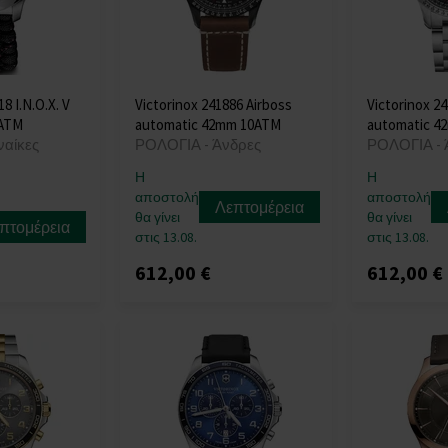
8 I.N.O.X. V
Victorinox 241886 Airboss
Victorinox 2
0ATM
automatic 42mm 10ATM
automatic 4
ναίκες
ΡΟΛΟΓΙΑ - Άνδρες
ΡΟΛΟΓΙΑ - 
Η
Η
αποστολή
αποστολή
Λεπτομέρεια
θα γίνει
θα γίνει
πτομέρεια
στις 13.08.
στις 13.08.
612,00 €
612,00 €