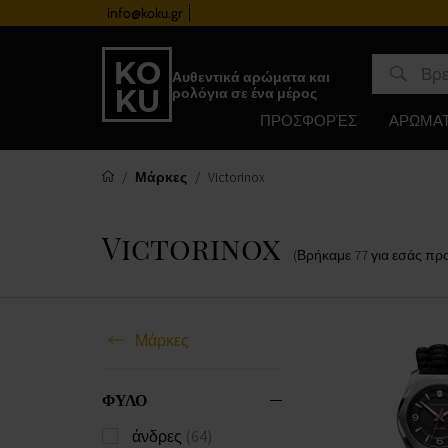
info@koku.gr
Πρόγραμμα επιβράβευσης
Αυθεντικά αρώματα και
ρολόγια σε ένα μέρος
ΠΡΟΣΦΟΡΈΣ
ΑΡΩΜΑ
Μάρκες
Victorinox
Victorinox
(Βρήκαμε
77
για εσάς
προ
Μάρκες
ΦΥΛΟ
άνδρες
(64)