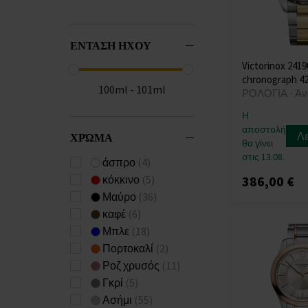
ΕΝΤΑΣΗ ΗΧΟΥ
Victorinox 2419
chronograph 
100ml - 101ml
ΡΟΛΟΓΙΑ - Άν
Η
αποστολή
Λ
ΧΡΏΜΑ
θα γίνει
στις 13.08.
άσπρο
(4)
386,00 €
κόκκινο
(5)
Μαύρο
(36)
καφέ
(6)
Μπλε
(18)
Πορτοκαλί
(2)
Ροζ χρυσός
(11)
Γκρί
(5)
Ασήμι
(55)