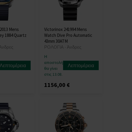
42013 Mens
Victorinox 241994 Mens
ey 1884 Quartz
Watch Dive Pro Automatic
43mm 30ATM
Άνδρες
ΡΟΛΟΓΙΑ - Άνδρες
Η
αποστολή
Λεπτομέρεια
Λεπτομέρεια
θα γίνει
στις 13.08.
1156,00 €