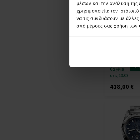
μέσων και την ανάλυση της
χρησιμοποιείτε τον ιστότοπ
να τις συνδυάσουν με άλλες
από μέρους σας χρήση των 
Victorinox 242
Watch Journey 
43mm 20ATM
ΡΟΛΟΓΙΑ - Άν
Η
αποστολή
Λ
θα γίνει
στις 13.08.
418,00 €