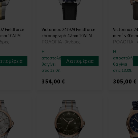
02 Fieldforce
Victorinox 241929 Fieldforce
Victorinox 24
42mm 10ATM
chronograph 42mm 10ATM
men`s 40mm
δρες
ΡΟΛΟΓΙΑ - Άνδρες
ΡΟΛΟΓΙΑ - 
Η
Η
αποστολή
αποστολή
επτομέρεια
Λεπτομέρεια
θα γίνει
θα γίνει
στις 13.08.
στις 13.08.
354,00 €
305,00 €