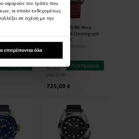
ου αφορούν τον τρόπο που
εων, οι οποίοι ενδεχομένως
υλλέξει σε σχέση με την
41992 Mens
Victorinox 241986 Mens
ro Quartz
Watch I.N.O.X Chronograph
mm 30ATM
43mm 20ATM
Άνδρες
ΡΟΛΟΓΙΑ - Άνδρες
α επιτρέπονται όλα
Η
αποστολή
Λεπτομέρεια
Λεπτομέρεια
θα γίνει
στις 13.08.
725,00 €