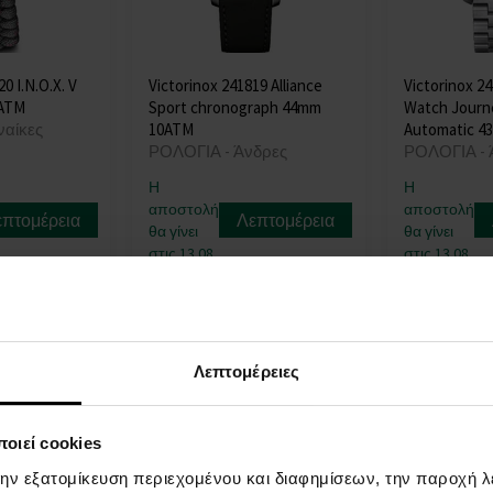
0 I.N.O.X. V
Victorinox 241819 Alliance
Victorinox 2
0ATM
Sport chronograph 44mm
Watch Journ
ναίκες
10ATM
Automatic 4
ΡΟΛΟΓΙΑ - Άνδρες
ΡΟΛΟΓΙΑ - 
Η
Η
αποστολή
αποστολή
επτομέρεια
Λεπτομέρεια
θα γίνει
θα γίνει
στις 13.08.
στις 13.08.
305,00 €
725,00 €
Λεπτομέρειες
οιεί cookies
την εξατομίκευση περιεχομένου και διαφημίσεων, την παροχή 