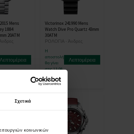
42015 Mens
Victorinox 241990 Mens
ey 1884
Watch Dive Pro Quartz 43mm
3mm 20ATM
30ATM
Άνδρες
ΡΟΛΟΓΙΑ - Άνδρες
Η
αποστολή
Λεπτομέρεια
Λεπτομέρεια
θα γίνει
στις 13.08.
672,00 €
Σχετικά
λειτουργιών κοινωνικών