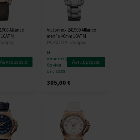
1908 Alliance
Victorinox 241909 Alliance
 10ATM
men`s 40mm 10ATM
Άνδρες
ΡΟΛΟΓΙΑ - Άνδρες
Η
αποστολή
Λεπτομέρεια
Λεπτομέρεια
θα γίνει
στις 13.08.
305,00 €