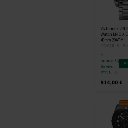
Victorinox 241
Watch I.N.O.X 
43mm 20ATM
ΡΟΛΟΓΙΑ - Άν
Η
αποστολή
Λ
θα γίνει
στις 13.08.
914,00 €