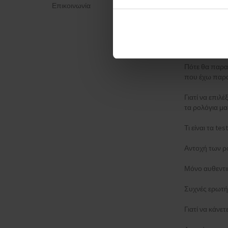
Επικοινωνία
Πολιτική απο
ΈΝΤΥΠΟ ΚΑΤ
Μέθοδος απο
Πότε θα παρα
που έχω παρα
Γιατί να επιλέ
τα ρολόγια μα
Τι είναι τα t
Αντοχή των ρ
Μόνο αυθεντι
Συχνές ερωτή
Γιατί να κάνε