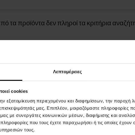
πό τα προϊόντα δεν πληροί τα κριτήρια αναζήτ
Λεπτομέρειες
οιεί cookies
ΓΙΑ ΤΙΣ ΑΓΟΡΕΣ
ΤΡOΠΟΙ ΠΛΗΡΩΜHΣ
την εξατομίκευση περιεχομένου και διαφημίσεων, την παροχή 
 επισκεψιμότητάς μας. Επιπλέον, μοιραζόμαστε πληροφορίες π
επιβράβευσης
Πληρωμή κατά την παράδοση
ό μας με συνεργάτες κοινωνικών μέσων, διαφήμισης και αναλύσ
 πληροφορίες που τους έχετε παραχωρήσει ή τις οποίες έχουν σ
και προϋποθέσεις
υπηρεσιών τους.