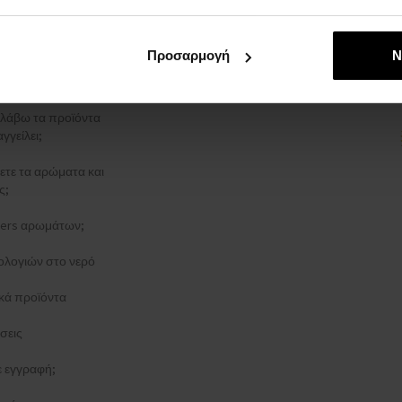
ρρήτου
ΑΓΓΕΛΊΑΣ
Προσαρμογή
Ν
στολής
λάβω τα προϊόντα
γγείλει;
ξετε τα αρώματα και
ς;
esters αρωμάτων;
ολογιών στο νερό
κά προϊόντα
σεις
τε εγγραφή;