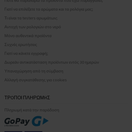
Πότε θα παραλάβω τα προϊόντα που έχω παραγγείλει;
Γιατί να επιλέξετε τα αρώματα και τα ρολόγια μας;
Τι είναι τα testers αρωμάτων;
Αντοχή των ρολογιών στο νερό
Μόνο αυθεντικά προϊόντα
Συχνές ερωτήσεις
Γιατί να κάνετε εγγραφή;
Δωρεάν αντικατάσταση προϊόντων εντός 30 ημερών
Υπαναχώρηση από τη σύμβαση
Αλλαγή συγκατάθεσης για cookies
ΤΡOΠΟΙ ΠΛΗΡΩΜHΣ
Πληρωμή κατά την παράδοση