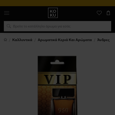
Αυθεντικά
αρώματα
και
ρολόγια
σε
ένα
μέρος
Καλλυντικά
Αρωματικά Κεριά Και Αρώματα
Άνδρες