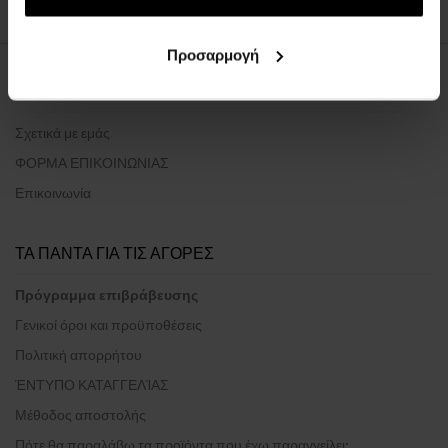
Προσαρμογή
ΣΧΕΤΙΚΑ ΜΕ ΤΗΝ ΕΤΑΙΡΕΙΑ
Σχετικά με εμάς
ΦΟΡΜΑ ΕΠΙΚΟΙΝΩΝΙΑΣ
Επικοινωνία
ΤΑ ΠΑΝΤΑ ΓΙΑ ΤΙΣ ΑΓΟΡΕΣ
Πρόγραμμα επιβράβευσης
Γενικοί όροι και προϋποθέσεις
Πολιτική απορρήτου
ΈΝΤΥΠΟ ΚΑΤΑΓΓΕΛΊΑΣ
Μέθοδος αποστολής
Πότε θα παραλάβω τα προϊόντα που έχω παραγγείλει;