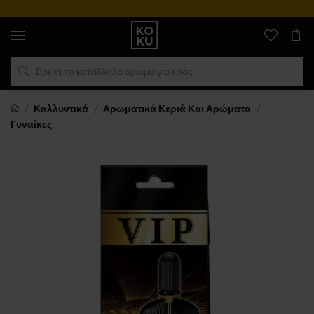
Αυθεντικά
αρώματα
και
ρολόγια
σε
ένα
μέρος
Καλλυντικά
Αρωματικά Κεριά Και Αρώματα
Γυναίκες