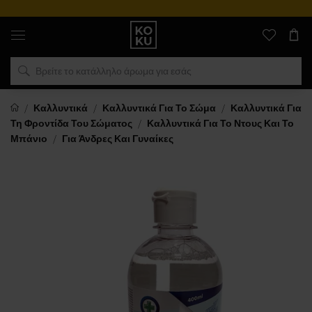
Αυθεντικά
αρώματα
και
ρολόγια
σε
ένα
μέρος
Καλλυντικά
Καλλυντικά Για Το Σώμα
Καλλυντικά Για
Τη Φροντίδα Του Σώματος
Καλλυντικά Για Το Ντους Και Το
Μπάνιο
Για Άνδρες Και Γυναίκες