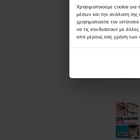
Χρησιμοποιούμε cookie για 
μέσων και την ανάλυση της
χρησιμοποιείτε τον ιστότοπ
να τις συνδυάσουν με άλλες
Zadig&Voltaire 
Him! Eau de Toi
από μέρους σας χρήση των 
Από 50ml - έως
de Toilette - 
Άμεσα
Λε
διαθέσιμο
71,00 €
από
έ