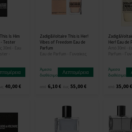
This Is Him
Zadig&Voltaire This is Her!
Zadig&Voltair
 - Tester
Vibes of Freedom Eau de
Her! Eau de 
ς 30ml - Eau
Parfum
Από 30ml - έ
ster -
Eau de Parfum - Γυναίκες
Parfum - Γυν
Άμεσα
Άμεσα
πτομέρεια
Λεπτομέρεια
διαθέσιμο
διαθέσιμο
40,00 €
6,10 €
55,00 €
35,00 
ως
από
έως
από