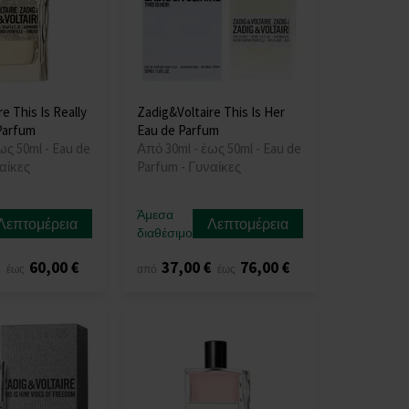
e This Is Really
Zadig&Voltaire This Is Her
Parfum
Eau de Parfum
ως 50ml - Eau de
Από 30ml - έως 50ml - Eau de
αίκες
Parfum - Γυναίκες
Άμεσα
Λεπτομέρεια
Λεπτομέρεια
διαθέσιμο
€
60,00 €
37,00 €
76,00 €
έως
από
έως