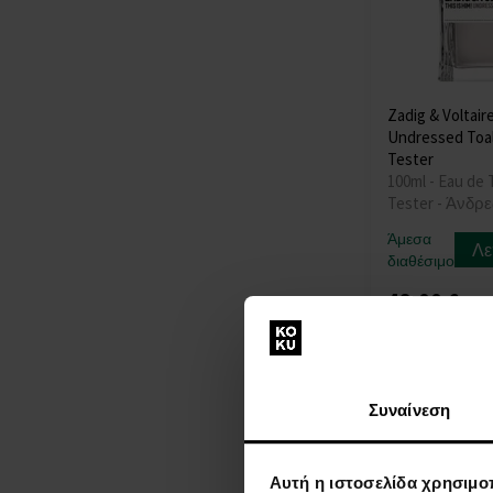
Zadig & Voltaire
Undressed Toal
Tester
100ml - Eau de T
Tester - Άνδρε
Άμεσα
Λε
διαθέσιμο
48,00 €
Συναίνεση
Αυτή η ιστοσελίδα χρησιμοπ