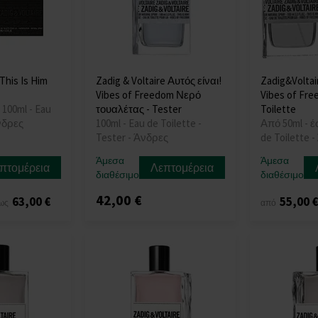
This Is Him
Zadig & Voltaire Αυτός είναι!
Zadig&Voltair
Vibes of Freedom Νερό
Vibes of Fre
 100ml - Eau
τουαλέτας - Tester
Toilette
Άνδρες
100ml - Eau de Toilette -
Από 50ml - έ
Tester - Άνδρες
de Toilette 
Άμεσα
Άμεσα
πτομέρεια
Λεπτομέρεια
διαθέσιμο
διαθέσιμο
42,00 €
63,00 €
55,00 
ως
από