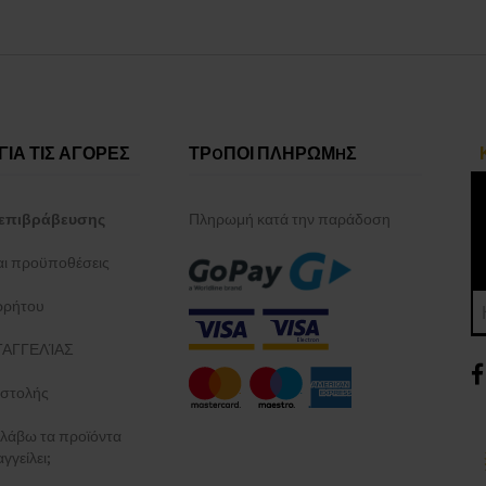
ΓΙΑ ΤΙΣ ΑΓΟΡΕΣ
ΤΡOΠΟΙ ΠΛΗΡΩΜHΣ
επιβράβευσης
Πληρωμή κατά την παράδοση
και προϋποθέσεις
ρρήτου
ΑΓΓΕΛΊΑΣ
στολής
λάβω τα προϊόντα
γγείλει;