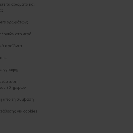
ξετε τα αρώματα και
ς;
esters αρωμάτων;
ολογιών στο νερό
κά προϊόντα
σεις
τε εγγραφή;
κατάσταση
τός 30 ημερών
 από τη σύμβαση
τάθεσης για cookies