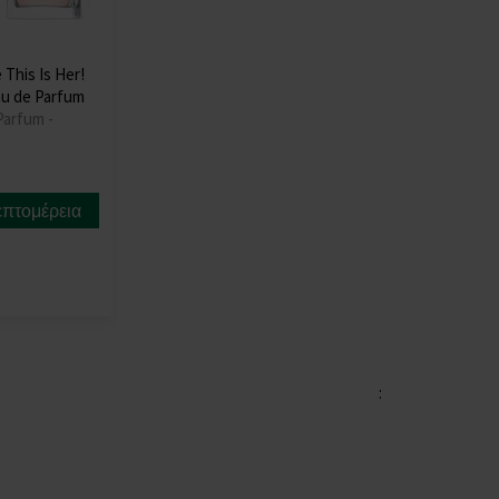
 This Is Her!
au de Parfum
Parfum -
επτομέρεια
: