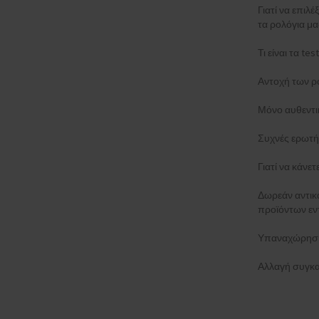
Γιατί να επιλέ
τα ρολόγια μα
Τι είναι τα t
Αντοχή των ρ
Μόνο αυθεντι
Συχνές ερωτή
Γιατί να κάνε
Δωρεάν αντι
προϊόντων εν
Υπαναχώρηση
Αλλαγή συγκα