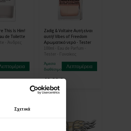
e This Is Him!
Zadig & Voltaire Αυτή είναι
u de Toilette
αυτή! Vibes of Freedom
tte - Άνδρες
Αρωματικό νερό - Tester
100ml - Eau de Parfum -
Tester - Γυναίκες
Άμεσα
Λεπτομέρεια
Λεπτομέρεια
διαθέσιμο
49,00 €
75,00 €
έως
Σχετικά