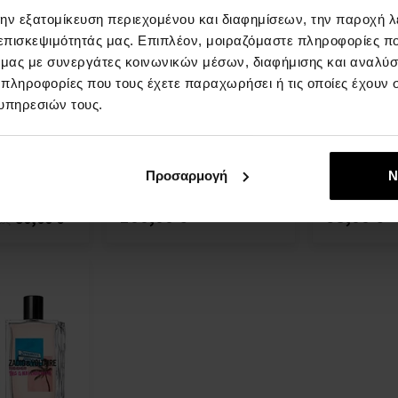
την εξατομίκευση περιεχομένου και διαφημίσεων, την παροχή 
 επισκεψιμότητάς μας. Επιπλέον, μοιραζόμαστε πληροφορίες π
ό μας με συνεργάτες κοινωνικών μέσων, διαφήμισης και αναλύσ
 πληροφορίες που τους έχετε παραχωρήσει ή τις οποίες έχουν σ
This Is Really
Zadig & Voltaire This is Really
Zadig & Volta
lette
her! Eau de Parfum - Tester
him! Eau de T
υπηρεσιών τους.
 100ml - Eau
100ml - Eau de Parfum -
100ml - Eau d
Άνδρες
Γυναίκες
Άνδρες
Άμεσα
Άμεσα
πτομέρεια
Λεπτομέρεια
Προσαρμογή
Ν
διαθέσιμο
διαθέσιμο
100,00 €
95,00 €
80,00 €
ως