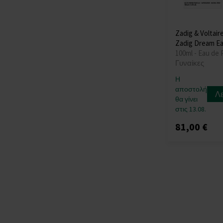
Zadig & Voltaire
Zadig Dream E
100ml - Eau de 
Γυναίκες
Η
αποστολή
Λ
θα γίνει
στις 13.08.
81,00 €