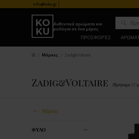
info@koku.gr
Πρόγραμμα επιβράβευσης
Αυθεντικά αρώματα και
ρολόγια σε ένα μέρος
ΠΡΟΣΦΟΡΈΣ
ΑΡΩΜΑ
Μάρκες
Zadig&Voltaire
Zadig&Voltaire
(Βρήκαμε
17
γ
Μάρκες
ΦΥΛΟ