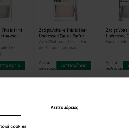
 This is Him!
Zadig&Voltaire This Is Her!
Zadig&Voltair
etná voda -
Undressed Eau de Parfum
Undressed Ea
Από 30ml - έως 100ml - Eau
Eau de Toile
oilette -
de Parfum - Γυναίκες
ς
Άμεσα
Άμεσα
πτομέρεια
Λεπτομέρεια
διαθέσιμο
διαθέσιμο
48,00 €
81,00 €
7,00 €
από
έως
από
Λεπτομέρειες
οιεί cookies