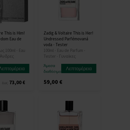
e This is Him!
Zadig & Voltaire This is Her!
edom Eau de
Undressed Parfémovaná
voda - Tester
ως 100ml - Eau
100ml - Eau de Parfum -
- Άνδρες
Tester - Γυναίκες
Άμεσα
Λεπτομέρεια
Λεπτομέρεια
διαθέσιμο
59,00 €
€
73,00 €
έως