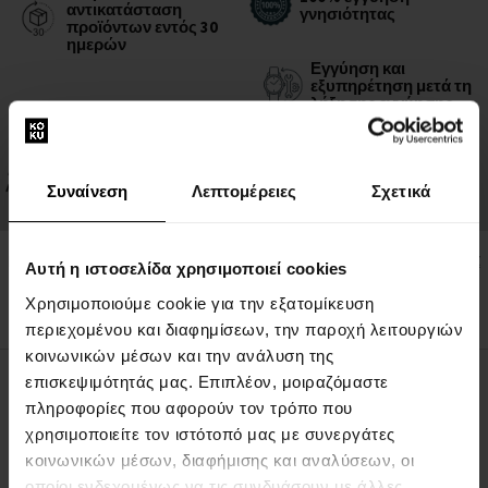
αντικατάσταση
γνησιότητας
προϊόντων εντός 30
ημερών
Εγγύηση και
εξυπηρέτηση μετά τη
λήξη της εγγύησης
Δωρεάν
αντικατάσταση
μπαταρίας εντός 6
Συναίνεση
Λεπτομέρειες
Σχετικά
μηνών
Δεν είστε σίγουροι για το μέγεθος; Εκτυπώστε τα δείγματα
Αυτή η ιστοσελίδα χρησιμοποιεί cookies
μεγέθους
Χρησιμοποιούμε cookie για την εξατομίκευση
περιεχομένου και διαφημίσεων, την παροχή λειτουργιών
κοινωνικών μέσων και την ανάλυση της
επισκεψιμότητάς μας. Επιπλέον, μοιραζόμαστε
ΠΕΡΙΓΡΑΦΉ
πληροφορίες που αφορούν τον τρόπο που
χρησιμοποιείτε τον ιστότοπό μας με συνεργάτες
κοινωνικών μέσων, διαφήμισης και αναλύσεων, οι
ΣΧΕΤΙΚΆ ΜΕ ΤΗ ΜΆΡΚΑ
οποίοι ενδεχομένως να τις συνδυάσουν με άλλες