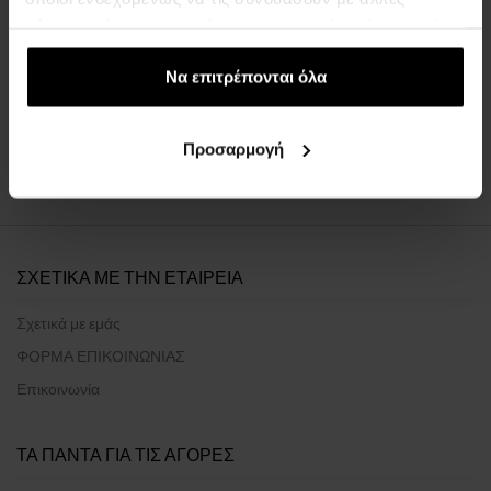
πληροφορίες που τους έχετε παραχωρήσει ή τις οποίες
έχουν συλλέξει σε σχέση με την από μέρους σας χρήση
των υπηρεσιών τους.
Να επιτρέπονται όλα
Η εξατομικευμένη επιλογή μας μόνο
για εσάς
Προσαρμογή
ΣΧΕΤΙΚΑ ΜΕ ΤΗΝ ΕΤΑΙΡΕΙΑ
Σχετικά με εμάς
ΦΟΡΜΑ ΕΠΙΚΟΙΝΩΝΙΑΣ
Επικοινωνία
ΤΑ ΠΑΝΤΑ ΓΙΑ ΤΙΣ ΑΓΟΡΕΣ