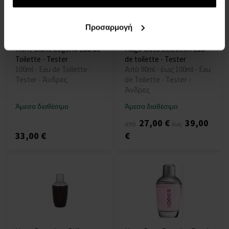
Προσαρμογή
Mont Blanc Legend Eau de
Hugo Boss Selection Eau
Toilette - Tester
de toilette - Tester
100ml - Eau de Toilette -
Από 90ml - έως 100ml - Eau
Tester - Άνδρες
de Toilette - Tester -
Άνδρες
Άμεσα διαθέσιμο
Άμεσα διαθέσιμο
27,00 €
39,00
από
έως
33,00 €
€