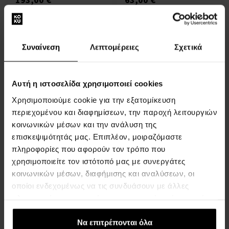
Συναίνεση
Λεπτομέρειες
Σχετικά
Αυτή η ιστοσελίδα χρησιμοποιεί cookies
Cerruti 1881 pour Homme
Lacoste Live Pour Homme
Χρησιμοποιούμε cookie για την εξατομίκευση
Eau de Toilette - Tester
Eau de Toilette - Tester
περιεχομένου και διαφημίσεων, την παροχή λειτουργιών
Από 100ml - έως 100ml -
100ml - Eau de Toilette -
κοινωνικών μέσων και την ανάλυση της
Eau de Toilette - Tester -
Tester - Άνδρες
Άνδρες
επισκεψιμότητάς μας. Επιπλέον, μοιραζόμαστε
πληροφορίες που αφορούν τον τρόπο που
Άμεσα διαθέσιμο
Άμεσα διαθέσιμο
χρησιμοποιείτε τον ιστότοπό μας με συνεργάτες
19,00 €
20,00
από
έως
κοινωνικών μέσων, διαφήμισης και αναλύσεων, οι
€
24,00 €
οποίοι ενδεχομένως να τις συνδυάσουν με άλλες
πληροφορίες που τους έχετε παραχωρήσει ή τις οποίες
έχουν συλλέξει σε σχέση με την από μέρους σας χρήση
των υπηρεσιών τους.
Να επιτρέπονται όλα