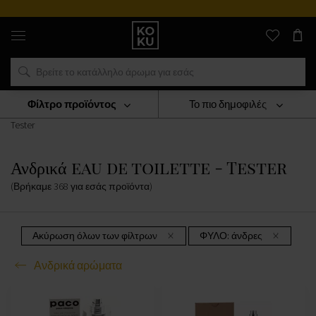
Πρόγραμμα επιβρά
Αυθεντικά
αρώματα
και
ρολόγια
σε
ένα
μέρος
Φίλτρο προϊόντος
Το πιο δημοφιλές
ΑΡΩΜΑΤΑ
Ανδρικά Αρώματα
Ανδρικά Eau De Toilette -
Tester
Ανδρικά eau de toilette - Tester
(Βρήκαμε
368
για εσάς
προϊόντα
)
Ακύρωση όλων των φίλτρων
ΦΥΛΟ:
άνδρες
Ανδρικά αρώματα