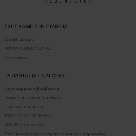
1
2
3
4
5
6
7
8
ΣΧΕΤΙΚΑ ΜΕ ΤΗΝ ΕΤΑΙΡΕΙΑ
Σχετικά με εμάς
ΦΟΡΜΑ ΕΠΙΚΟΙΝΩΝΙΑΣ
Επικοινωνία
ΤΑ ΠΑΝΤΑ ΓΙΑ ΤΙΣ ΑΓΟΡΕΣ
Πρόγραμμα επιβράβευσης
Γενικοί όροι και προϋποθέσεις
Πολιτική απορρήτου
ΈΝΤΥΠΟ ΚΑΤΑΓΓΕΛΊΑΣ
Μέθοδος αποστολής
Πότε θα παραλάβω τα προϊόντα που έχω παραγγείλει;