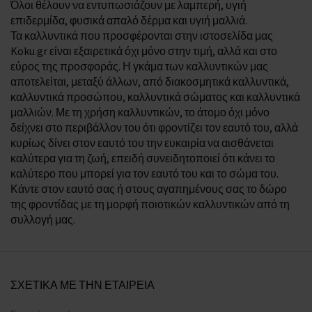
Όλοι θέλουν να εντυπωσιάζουν με λαμπερή, υγιή
επιδερμίδα, φυσικά απαλό δέρμα και υγιή μαλλιά.
Τα καλλυντικά που προσφέρονται στην ιστοσελίδα μας
Koku.gr είναι εξαιρετικά όχι μόνο στην τιμή, αλλά και στο
εύρος της προσφοράς. Η γκάμα των καλλυντικών μας
αποτελείται, μεταξύ άλλων, από διακοσμητικά καλλυντικά,
καλλυντικά προσώπου, καλλυντικά σώματος και καλλυντικά
μαλλιών. Με τη χρήση καλλυντικών, το άτομο όχι μόνο
δείχνει στο περιβάλλον του ότι φροντίζει τον εαυτό του, αλλά
κυρίως δίνει στον εαυτό του την ευκαιρία να αισθάνεται
καλύτερα για τη ζωή, επειδή συνειδητοποιεί ότι κάνει το
καλύτερο που μπορεί για τον εαυτό του και το σώμα του.
Κάντε στον εαυτό σας ή στους αγαπημένους σας το δώρο
της φροντίδας με τη μορφή ποιοτικών καλλυντικών από τη
συλλογή μας.
ΣΧΕΤΙΚΑ ΜΕ ΤΗΝ ΕΤΑΙΡΕΙΑ