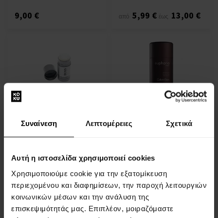
9,00 €
5,99 €
13,00 €
από
έως
Εμφιαλωμένο Deostick
Calvin Klein Euphoria for
Hugo Boss No.6
Men Deostick
Συναίνεση
Λεπτομέρειες
Σχετικά
75ml - Deostick - Άνδρες
Deostick - Άνδρες
Άμεσα διαθέσιμο
Άμεσα διαθέσιμο
Αυτή η ιστοσελίδα χρησιμοποιεί cookies
17,00 €
16,00 €
Χρησιμοποιούμε cookie για την εξατομίκευση
περιεχομένου και διαφημίσεων, την παροχή λειτουργιών
κοινωνικών μέσων και την ανάλυση της
επισκεψιμότητάς μας. Επιπλέον, μοιραζόμαστε