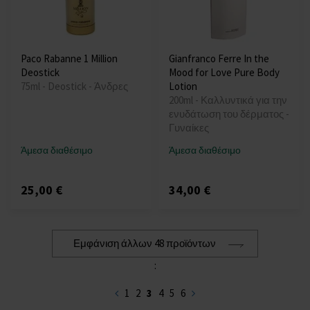
Paco Rabanne 1 Million
Gianfranco Ferre In the
Deostick
Mood for Love Pure Body
75ml - Deostick - Άνδρες
Lotion
200ml - Καλλυντικά για την
ενυδάτωση του δέρματος -
Γυναίκες
Άμεσα διαθέσιμο
Άμεσα διαθέσιμο
25,00 €
34,00 €
Εμφάνιση άλλων 48 προϊόντων
:
1
2
3
4
5
6