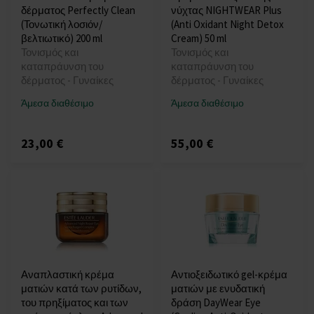
δέρματος Perfectly Clean
νύχτας NIGHTWEAR Plus
(Τονωτική λοσιόν/
(Anti Oxidant Night Detox
βελτιωτικό) 200 ml
Cream) 50 ml
Τονισμός και
Τονισμός και
καταπράυνση του
καταπράυνση του
δέρματος - Γυναίκες
δέρματος - Γυναίκες
Άμεσα διαθέσιμο
Άμεσα διαθέσιμο
23,00 €
55,00 €
Αναπλαστική κρέμα
Αντιοξειδωτικό gel-κρέμα
ματιών κατά των ρυτίδων,
ματιών με ενυδατική
του πρηξίματος και των
δράση DayWear Eye