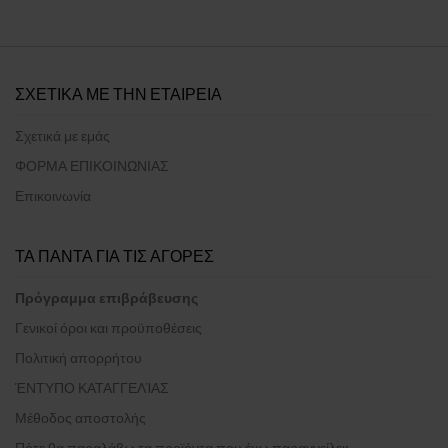
ΣΧΕΤΙΚΑ ΜΕ ΤΗΝ ΕΤΑΙΡΕΙΑ
Σχετικά με εμάς
ΦΟΡΜΑ ΕΠΙΚΟΙΝΩΝΙΑΣ
Επικοινωνία
ΤΑ ΠΑΝΤΑ ΓΙΑ ΤΙΣ ΑΓΟΡΕΣ
Πρόγραμμα επιβράβευσης
Γενικοί όροι και προϋποθέσεις
Πολιτική απορρήτου
ΈΝΤΥΠΟ ΚΑΤΑΓΓΕΛΊΑΣ
Μέθοδος αποστολής
Πότε θα παραλάβω τα προϊόντα που έχω παραγγείλει;