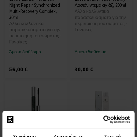
Night Repair Synchronized
Λοσιόν ντεμακιγιάζ, 200ml
Multi-Recovery Complex,
Άλλα καλλυντικά
30ml
παρασκευάσματα για την
Άλλα καλλυντικά
περιποίηση του σώματος -
παρασκευάσματα για την
Γυναίκες
περιποίηση του σώματος -
Γυναίκες
Άμεσα διαθέσιμο
Άμεσα διαθέσιμο
56,00 €
30,00 €
Clinique High Impact
Estée Lauder Re-Nutriv
Mascara
Softening Lotion, 250ml
Συναίνεση
Λεπτομέρειες
Σχετικά