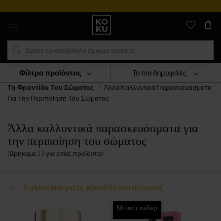
Αυθεντικά
αρώματα
και
ρολόγια
σε
ένα
μέρος
Φίλτρο προϊόντος
Το πιο δημοφιλές
Καλλυντικά
Καλλυντικά Για Το Σώμα
Καλλυντικά Για
Τη Φροντίδα Του Σώματος
Άλλα Καλλυντικά Παρασκευάσματα
Για Την Περιποίηση Του Σώματος
Άλλα καλλυντικά παρασκευάσματα για
την περιποίηση του σώματος
(Βρήκαμε
13
για εσάς
προϊόντα
)
Καλλυντικά για τη φροντίδα του σώματος
Μπεστ σέλερ