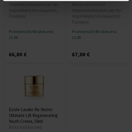
παρασκευάσματα για την
Άλλα καλλυντικά
περιποίηση του σώματος -
παρασκευάσματα για την
Γυναίκες
περιποίηση του σώματος -
Γυναίκες
Η αποστολή θα γίνει στις
Η αποστολή θα γίνει στις
11.08.
12.08.
66,00 €
67,00 €
Estée Lauder Re-Nutriv
Ultimate Lift Regenerating
Youth Creme, 50ml
Άλλα καλλυντικά