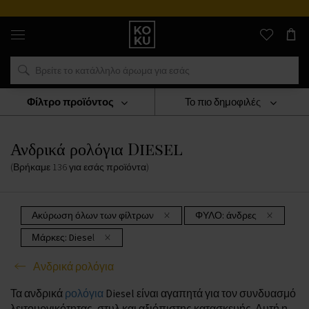
Αυθεντικά
αρώματα
και
ρολόγια
σε
ένα
μέρος
Φίλτρο προϊόντος
Το πιο δημοφιλές
ΡΟΛΟΓΙΑ
Ανδρικά Ρολόγια
Ανδρικά Ρολόγια Diesel
Ανδρικά ρολόγια Diesel
(Βρήκαμε
136
για εσάς
προϊόντα
)
Ακύρωση όλων των φίλτρων
ΦΥΛΟ:
άνδρες
Μάρκες:
Diesel
Ανδρικά ρολόγια
Τα ανδρικά
ρολόγια
Diesel είναι αγαπητά για τον συνδυασμό
λειτουργικότητας, στυλ και αξιόπιστης κατασκευής. Αυτή η