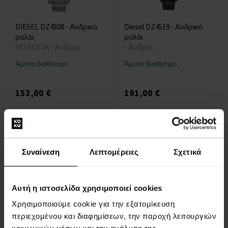
DIESEL DZ4308 - Ανδρικό
Diesel DZ4519 - Ανδρικό
ρολόι
ρολόι
ΡΟΛΟΓΙΑ - Άνδρες
- Άνδρες
Άμεσα διαθέσιμο
Άμεσα διαθέσιμο
153,00 €
191,00 €
Δράση
Συναίνεση
Λεπτομέρειες
Σχετικά
Αυτή η ιστοσελίδα χρησιμοποιεί cookies
DIESEL DZ4323 - Ανδρικό
DIESEL DZ4328 - Ανδρικό
ρολόι
ρολόι
Χρησιμοποιούμε cookie για την εξατομίκευση
ΡΟΛΟΓΙΑ - Άνδρες
ΡΟΛΟΓΙΑ - Άνδρες
περιεχομένου και διαφημίσεων, την παροχή λειτουργιών
Άμεσα διαθέσιμο
Άμεσα διαθέσιμο