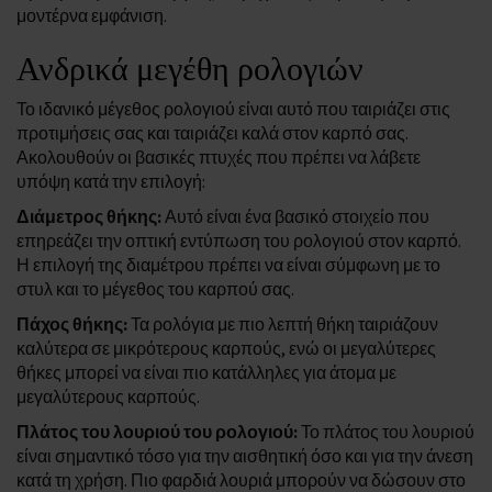
μοντέρνα εμφάνιση.
Ανδρικά μεγέθη ρολογιών
Το ιδανικό μέγεθος ρολογιού είναι αυτό που ταιριάζει στις
προτιμήσεις σας και ταιριάζει καλά στον καρπό σας.
Ακολουθούν οι βασικές πτυχές που πρέπει να λάβετε
υπόψη κατά την επιλογή:
Διάμετρος θήκης:
Αυτό είναι ένα βασικό στοιχείο που
επηρεάζει την οπτική εντύπωση του ρολογιού στον καρπό.
Η επιλογή της διαμέτρου πρέπει να είναι σύμφωνη με το
στυλ και το μέγεθος του καρπού σας.
Πάχος θήκης:
Τα ρολόγια με πιο λεπτή θήκη ταιριάζουν
καλύτερα σε μικρότερους καρπούς, ενώ οι μεγαλύτερες
θήκες μπορεί να είναι πιο κατάλληλες για άτομα με
μεγαλύτερους καρπούς.
Πλάτος του λουριού του ρολογιού:
Το πλάτος του λουριού
είναι σημαντικό τόσο για την αισθητική όσο και για την άνεση
κατά τη χρήση. Πιο φαρδιά λουριά μπορούν να δώσουν στο