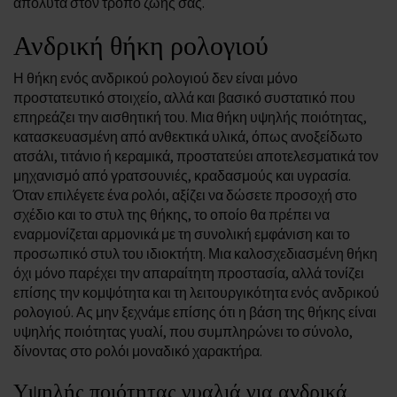
απόλυτα στον τρόπο ζωής σας.
Ανδρική θήκη ρολογιού
Η θήκη ενός ανδρικού ρολογιού δεν είναι μόνο
προστατευτικό στοιχείο, αλλά και βασικό συστατικό που
επηρεάζει την αισθητική του. Μια θήκη υψηλής ποιότητας,
κατασκευασμένη από ανθεκτικά υλικά, όπως ανοξείδωτο
ατσάλι, τιτάνιο ή κεραμικά, προστατεύει αποτελεσματικά τον
μηχανισμό από γρατσουνιές, κραδασμούς και υγρασία.
Όταν επιλέγετε ένα ρολόι, αξίζει να δώσετε προσοχή στο
σχέδιο και το στυλ της θήκης, το οποίο θα πρέπει να
εναρμονίζεται αρμονικά με τη συνολική εμφάνιση και το
προσωπικό στυλ του ιδιοκτήτη. Μια καλοσχεδιασμένη θήκη
όχι μόνο παρέχει την απαραίτητη προστασία, αλλά τονίζει
επίσης την κομψότητα και τη λειτουργικότητα ενός ανδρικού
ρολογιού. Ας μην ξεχνάμε επίσης ότι η βάση της θήκης είναι
υψηλής ποιότητας γυαλί, που συμπληρώνει το σύνολο,
δίνοντας στο ρολόι μοναδικό χαρακτήρα.
Υψηλής ποιότητας γυαλιά για ανδρικά