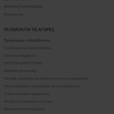
ΦΟΡΜΑ ΕΠΙΚΟΙΝΩΝΙΑΣ
Επικοινωνία
ΤΑ ΠΑΝΤΑ ΓΙΑ ΤΙΣ ΑΓΟΡΕΣ
Πρόγραμμα επιβράβευσης
Γενικοί όροι και προϋποθέσεις
Πολιτική απορρήτου
ΈΝΤΥΠΟ ΚΑΤΑΓΓΕΛΊΑΣ
Μέθοδος αποστολής
Πότε θα παραλάβω τα προϊόντα που έχω παραγγείλει;
Γιατί να επιλέξετε τα αρώματα και τα ρολόγια μας;
Τι είναι τα testers αρωμάτων;
Αντοχή των ρολογιών στο νερό
Μόνο αυθεντικά προϊόντα