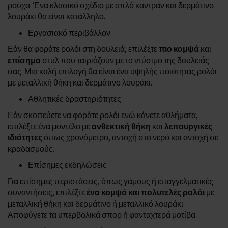
ρούχα. Ένα κλασικό σχέδιο με απλό καντράν και δερμάτινο
λουράκι θα είναι κατάλληλο.
Εργασιακό περιβάλλον
Εάν θα φοράτε ρολόι στη δουλειά, επιλέξτε
πιο κομψά
και
επίσημα
στυλ που ταιριάζουν με το ντύσιμο της δουλειάς
σας. Μια καλή επιλογή θα είναι ένα υψηλής ποιότητας ρολόι
με μεταλλική θήκη και δερμάτινο λουράκι.
Αθλητικές δραστηριότητες
Εάν σκοπεύετε να φοράτε ρολόι ενώ κάνετε αθλήματα,
επιλέξτε ένα μοντέλο με
ανθεκτική θήκη
και
λειτουργικές
ιδιότητες
όπως χρονόμετρο, αντοχή στο νερό και αντοχή σε
κραδασμούς.
Επίσημες εκδηλώσεις
Για επίσημες περιστάσεις, όπως γάμους ή επαγγελματικές
συναντήσεις, επιλέξτε
ένα κομψό και πολυτελές ρολόι
με
μεταλλική θήκη και δερμάτινο ή μεταλλικό λουράκι.
Αποφύγετε τα υπερβολικά σπορ ή φανταχτερά μοτίβα.