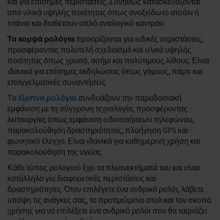
και για επίσημες περιστάσεις. Συνήθως κατασκευάζονται
από υλικά υψηλής ποιότητας όπως ανοξείδωτο ατσάλι ή
τιτάνιο και διαθέτουν απλό αναλογικό καντράν.
Τα κομψά ρολόγια
προορίζονται για ειδικές περιστάσεις,
προσφέροντας πολυτελή σχεδιασμό και υλικά υψηλής
ποιότητας όπως χρυσό, ασήμι και πολύτιμους λίθους. Είναι
ιδανικά για επίσημες εκδηλώσεις όπως γάμους, πάρτι και
επαγγελματικές συναντήσεις.
Τα έξυπνα ρολόγια
συνδυάζουν την παραδοσιακή
εμφάνιση με τη σύγχρονη τεχνολογία, προσφέροντας
λειτουργίες όπως εμφάνιση ειδοποιήσεων τηλεφώνου,
παρακολούθηση δραστηριότητας, πλοήγηση GPS και
φωνητικό έλεγχο. Είναι ιδανικά για καθημερινή χρήση και
παρακολούθηση της υγείας.
Κάθε τύπος ρολογιού έχει τα πλεονεκτήματά του και είναι
κατάλληλο για διαφορετικές περιστάσεις και
δραστηριότητες. Όταν επιλέγετε ένα ανδρικό ρολόι, λάβετε
υπόψη τις ανάγκες σας, το προτιμώμενο στυλ και τον σκοπό
χρήσης για να επιλέξετε ένα ανδρικό ρολόι που θα ταιριάζει