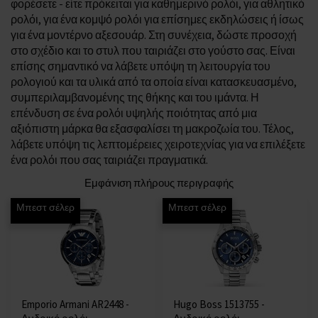
φορέσετε - είτε πρόκειται για καθημερινό ρολόι, για αθλητικό
ρολόι, για ένα κομψό ρολόι για επίσημες εκδηλώσεις ή ίσως
για ένα μοντέρνο αξεσουάρ. Στη συνέχεια, δώστε προσοχή
στο σχέδιο και το στυλ που ταιριάζει στο γούστο σας. Είναι
επίσης σημαντικό να λάβετε υπόψη τη λειτουργία του
ρολογιού και τα υλικά από τα οποία είναι κατασκευασμένο,
συμπεριλαμβανομένης της θήκης και του ιμάντα. Η
επένδυση σε ένα ρολόι υψηλής ποιότητας από μια
αξιόπιστη μάρκα θα εξασφαλίσει τη μακροζωία του. Τέλος,
λάβετε υπόψη τις λεπτομέρειες χειροτεχνίας για να επιλέξετε
ένα ρολόι που σας ταιριάζει πραγματικά.
Εμφάνιση πλήρους περιγραφής
Μπεστ σέλερ
Μπεστ σέλερ
Emporio Armani AR2448 -
Hugo Boss 1513755 -