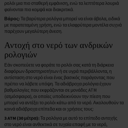
ρολόι μια πιο σταθερή εμφάνιση, ενώ τα λεπτότερα λουριά
φαίνονται πιο κομψά και διακριτικά.
Βάρος:
Τα βαρύτερα ρολόγια μπορεί να είναι άβολα, ειδικά
με παρατεταμένη χρήση, ενώ τα ελαφρύτερα μοντέλα συχνά
παρέχουν μεγαλύτερη άνεση.
Αντοχή στο νερό των ανδρικών
ρολογιών
Εάν σκοπεύετε να φοράτε το ρολόι σας κατά τη διάρκεια
διαφόρων δραστηριοτήτων ή σε υγρά περιβάλλοντα, η
αντίσταση στο νερό είναι ένας βασικός παράγοντας που
πρέπει να λάβετε υπόψη. Τα αδιάβροχα ρολόγια έχουν
βαθμολογίες που εκφράζονται σε μονάδες ATM
(ατμόσφαιρα), οι οποίες υποδεικνύουν την πίεση που
μπορεί να αντέξει το ρολόι κάτω από το νερό. Ακολουθούν τα
κοινά αδιάβροχα επίπεδα και οι χρήσεις τους:
3 ATM (30 μέτρα):
Τα ρολόγια με αυτό το επίπεδο αντοχής
στο νερό είναι ανθεκτικά σε τυχαία επαφή με το νερό,