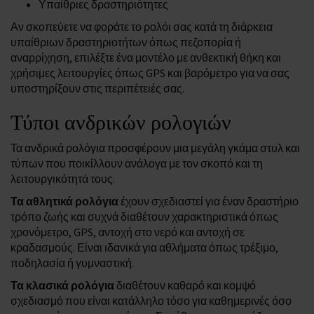
Υπαίθριες δραστηριότητες
Αν σκοπεύετε να φοράτε το ρολόι σας κατά τη διάρκεια
υπαίθριων δραστηριοτήτων όπως πεζοπορία ή
αναρρίχηση, επιλέξτε ένα μοντέλο με ανθεκτική θήκη και
χρήσιμες λειτουργίες όπως GPS και βαρόμετρο για να σας
υποστηρίξουν στις περιπέτειές σας.
Τύποι ανδρικών ρολογιών
Τα ανδρικά ρολόγια προσφέρουν μια μεγάλη γκάμα στυλ και
τύπων που ποικίλλουν ανάλογα με τον σκοπό και τη
λειτουργικότητά τους.
Τα αθλητικά ρολόγια
έχουν σχεδιαστεί για έναν δραστήριο
τρόπο ζωής και συχνά διαθέτουν χαρακτηριστικά όπως
χρονόμετρο, GPS, αντοχή στο νερό και αντοχή σε
κραδασμούς. Είναι ιδανικά για αθλήματα όπως τρέξιμο,
ποδηλασία ή γυμναστική.
Τα κλασικά ρολόγια
διαθέτουν καθαρό και κομψό
σχεδιασμό που είναι κατάλληλο τόσο για καθημερινές όσο