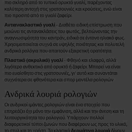
πιο σκληρό από το τυπικό ορυκτό γυαλί, παρέχοντας
καλύτερη αντοχή στις γρατσουνιές και κρούσεις, ενώ είναι
πιο προσιτό από το γυαλί ζαφείρι.
Αντιανακλαστικό γυαλί
- Διαθέτει ειδική επίστρωση που
μειώνει τις αντανακλάσεις του φωτός, βελτιώνοντας την
αναγνωσιμότητα του καντράν, ειδικά σε έντονο ηλιακό φως.
Χρησιμοποιείται συχνά σε υψηλής ποιότητας και πολυτελή
ανδρικά ρολόγια που απαιτούν εξαιρετική ορατότητα.
Πλαστικό (ακρυλικό) γυαλί
- Φθηνό και ελαφρύ, αλλά
λιγότερο ανθεκτικό από ορυκτό ή ζαφείρι. Μπορεί να είναι
πιο ευαίσθητο στις γρατσουνιές, γι' αυτό και συναντάται
συχνότερα σε φθηνότερα και σπορ μοντέλα ρολογιών
Ανδρικά λουριά ρολογιών
Οι ανδρικοί ιμάντες ρολογιών είναι ένα στοιχείο που
επηρεάζει όχι μόνο την εμφάνιση, αλλά και την άνεση και τη
λειτουργικότητα του ρολογιού. Υπάρχουν πολλοί
διαφορετικοί τύποι ζωνών που διαφέρουν ως προς το υλικό,
το στυλ και τη χρήση. Τα κλασικά
δερμάτινα λουριά
δίνουν