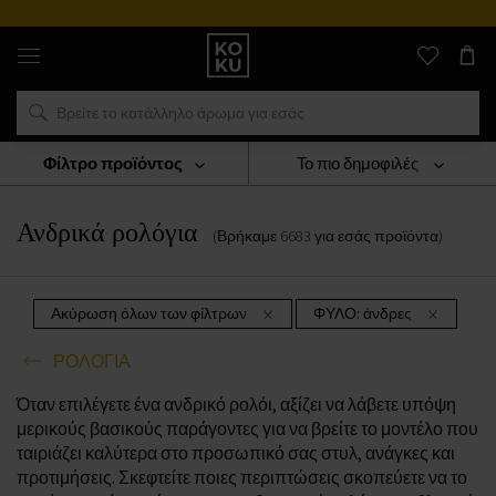
Αυθεντικά
αρώματα
και
ρολόγια
σε
ένα
μέρος
Φίλτρο προϊόντος
Το πιο δημοφιλές
ΡΟΛΟΓΙΑ
Ανδρικά Ρολόγια
Ανδρικά ρολόγια
(Βρήκαμε
6683
για εσάς
προϊόντα
)
Ακύρωση όλων των φίλτρων
ΦΥΛΟ:
άνδρες
ΡΟΛΟΓΙΑ
Όταν επιλέγετε ένα ανδρικό ρολόι, αξίζει να λάβετε υπόψη
μερικούς βασικούς παράγοντες για να βρείτε το μοντέλο που
ταιριάζει καλύτερα στο προσωπικό σας στυλ, ανάγκες και
προτιμήσεις. Σκεφτείτε ποιες περιπτώσεις σκοπεύετε να το