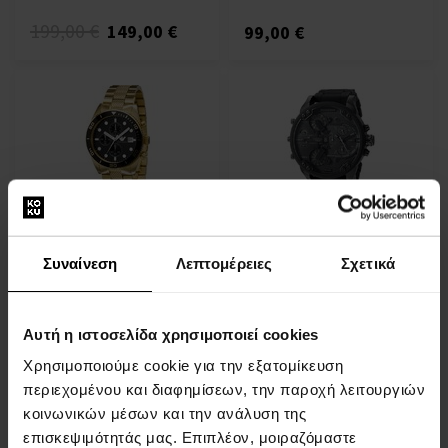
199,00 €
149,00 €
99,00 €
Emporio Armani AR5857 -
DIESEL DZ7396 - Ανδρικό
Ανδρικό ρολόι
ρολόι
ΡΟΛΟΓΙΑ - Άνδρες
ΡΟΛΟΓΙΑ - Άνδρες
Συναίνεση
Λεπτομέρειες
Σχετικά
Άμεσα διαθέσιμο
Άμεσα διαθέσιμο
Αυτή η ιστοσελίδα χρησιμοποιεί cookies
109,00 €
198,00 €
Χρησιμοποιούμε cookie για την εξατομίκευση
περιεχομένου και διαφημίσεων, την παροχή λειτουργιών
κοινωνικών μέσων και την ανάλυση της
επισκεψιμότητάς μας. Επιπλέον, μοιραζόμαστε