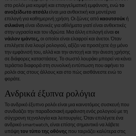
στο ρολόι μια κομψή και επαγγελματική εμφάνιση, ενώ
το
ανοξείδωτο ατσάλι
είναι μια ανθεκτική και μοντέρνα
επιλογή για καθημερινή χρήση. Οι ζώνες από
καουτσούκ
ή
σιλικόνη
είναι ιδανικές για αθλήματα γιατί είναι ανθεκτικές
στην υγρασία και τον ιδρώτα. Μια άλλη επιλογή είναι
οι
νάιλον ιμάντες,
οι οποίοι είναι ελαφροί και άνετοι. Όταν
επιλέγετε ένα λουρί ρολογιού, αξίζει να προσέχετε όχι μόνο
την εμφάνισή του, αλλά και την αντοχή και την άνεση χρήσης
σε διάφορες καταστάσεις. Το σωστό λουράκι μπορεί να κάνει
τεράστια διαφορά στη συνολική εντύπωση που αφήνει το
ρολόι σας στους άλλους και στο πώς αισθάνεστε ενώ το
φοράτε.
Ανδρικά έξυπνα ρολόγια
Το ανδρικό έξυπνο ρολόι είναι μια καινοτόμος συσκευή που
συνδυάζει την παραδοσιακή εμφάνιση ενός ρολογιού με τη
σύγχρονη τεχνολογία και λειτουργίες. Όταν επιλέγετε ένα
ανδρικό smartwatch, είναι επίσης σημαντικό να λάβετε
υπόψη
τον τύπο της οθόνης
που ταιριάζει καλύτερα στις