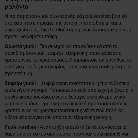
ρολόγια
Η ποιότητα του γυαλιού στα ανδρικά ρολόγια είναι βασικό
στοιχείο που επηρεάζει την αντοχή, την αισθητική και τη
μακροζωία τους. Ακολουθούν ορισμένοι τύποι γυαλιού που
πρέπει να λάβετε υπόψη:
Ορυκτό γυαλί
- Πιο σκληρό και πιο ανθεκτικό από το
συνηθισμένο γυαλί, παρέχει εξαιρετική προστασία από
γρατσουνιές και κραδασμούς. Χρησιμοποιείται συνήθως σε
ρολόγια μεσαίας κατηγορίας, συνδυάζοντας σταθερότητα με
προσιτή τιμή.
Ζαφείρι γυαλί
- Η υψηλότερη ποιότητα και η πιο ανθεκτική
επιλογή στην αγορά. Κατασκευασμένο από τεχνητό ζαφείρι ή
συνθετικό κορούνδιο, είναι το δεύτερο σκληρότερο υλικό
μετά το διαμάντι. Προσφέρει εξαιρετική προστασία από τις
γρατσουνιές και χρησιμοποιείται συχνά σε πολυτελή και
αθλητικά ρολόγια που απαιτούν εξαιρετική αντοχή.
Γυαλί Hardlex
- Αναπτύχθηκε από τη Seiko, συνδυάζει τα
χαρακτηριστικά του ορυκτού και του γυαλιού ζαφείρι. Είναι