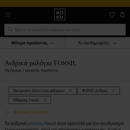
Αυθεντικά
αρώματα
και
ρολόγια
σε
ένα
μέρος
Φίλτρο προϊόντος
Το πιο δημοφιλές
ΡΟΛΟΓΙΑ
Ανδρικά Ρολόγια
Ανδρικά Ρολόγια Fossil
Ανδρικά ρολόγια Fossil
(Βρήκαμε
3
για εσάς
προϊόντα
)
Ακύρωση όλων των φίλτρων
ΦΥΛΟ:
άνδρες
Μάρκες:
Fossil
Ανδρικά ρολόγια
Τα ανδρικά
ρολόγια
Fossil είναι αγαπητά για τον συνδυασμό
λειτουργικότητας, στυλ και αξιόπιστης κατασκευής. Αυτή η