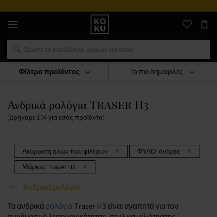
Αυθεντικά
αρώματα
και
ρολόγια
σε
ένα
μέρος
Φίλτρο προϊόντος
Το πιο δημοφιλές
ΡΟΛΟΓΙΑ
Ανδρικά Ρολόγια
Ανδρικά Ρολόγια Traser H3
Ανδρικά ρολόγια Traser H3
(Βρήκαμε
104
για εσάς
προϊόντα
)
Ακύρωση όλων των φίλτρων
ΦΥΛΟ:
άνδρες
Μάρκες:
Traser H3
Ανδρικά ρολόγια
Τα ανδρικά
ρολόγια
Traser H3 είναι αγαπητά για τον
συνδυασμό λειτουργικότητας, στυλ και αξιόπιστης