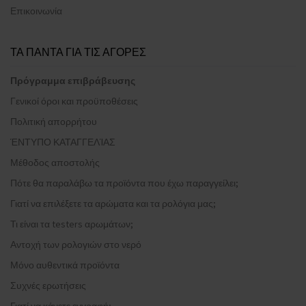
Επικοινωνία
ΤΑ ΠΑΝΤΑ ΓΙΑ ΤΙΣ ΑΓΟΡΕΣ
Πρόγραμμα επιβράβευσης
Γενικοί όροι και προϋποθέσεις
Πολιτική απορρήτου
ΈΝΤΥΠΟ ΚΑΤΑΓΓΕΛΊΑΣ
Μέθοδος αποστολής
Πότε θα παραλάβω τα προϊόντα που έχω παραγγείλει;
Γιατί να επιλέξετε τα αρώματα και τα ρολόγια μας;
Τι είναι τα testers αρωμάτων;
Αντοχή των ρολογιών στο νερό
Μόνο αυθεντικά προϊόντα
Συχνές ερωτήσεις
Γιατί να κάνετε εγγραφή;