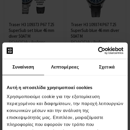
Traser H3 109373 P67 T25
Traser H3 109374 P67 T25
SuperSub set blue 46 mm
SuperSub blue 46 mm diver
diver 50ATM
50ATM
ΡΟΛΟΓΙΑ - Άνδρες
ΡΟΛΟΓΙΑ - Άνδρες
Η αποστολή θα γίνει στις
Η αποστολή θα γίνει στις
13.08.
13.08.
Συναίνεση
Λεπτομέρειες
Σχετικά
830,00 €
620,00 €
Αυτή η ιστοσελίδα χρησιμοποιεί cookies
Χρησιμοποιούμε cookie για την εξατομίκευση
περιεχομένου και διαφημίσεων, την παροχή λειτουργιών
κοινωνικών μέσων και την ανάλυση της
επισκεψιμότητάς μας. Επιπλέον, μοιραζόμαστε
πληροφορίες που αφορούν τον τρόπο που
Traser H3 109375 P67 T25
Traser H3 104147 P66 Red