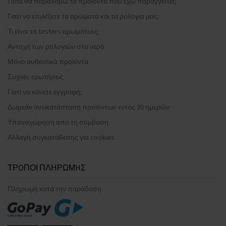
Πότε θα παραλάβω τα προϊόντα που έχω παραγγείλει;
Γιατί να επιλέξετε τα αρώματα και τα ρολόγια μας;
Τι είναι τα testers αρωμάτων;
Αντοχή των ρολογιών στο νερό
Μόνο αυθεντικά προϊόντα
Συχνές ερωτήσεις
Γιατί να κάνετε εγγραφή;
Δωρεάν αντικατάσταση προϊόντων εντός 30 ημερών
Υπαναχώρηση από τη σύμβαση
Αλλαγή συγκατάθεσης για cookies
ΤΡOΠΟΙ ΠΛΗΡΩΜHΣ
Πληρωμή κατά την παράδοση