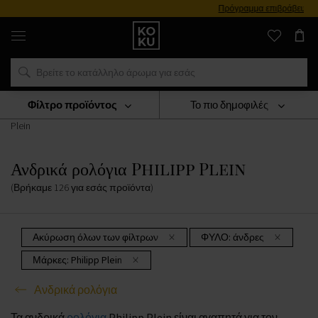
Πρόγραμμα επιβράβευσης
Αυθεντικά
αρώματα
και
ρολόγια
σε
ένα
μέρος
Φίλτρο προϊόντος
Το πιο δημοφιλές
ΡΟΛΟΓΙΑ
Ανδρικά Ρολόγια
Ανδρικά Ρολόγια Philipp
Plein
Ανδρικά ρολόγια Philipp Plein
(Βρήκαμε
126
για εσάς
προϊόντα
)
Ακύρωση όλων των φίλτρων
ΦΥΛΟ:
άνδρες
Μάρκες:
Philipp Plein
Ανδρικά ρολόγια
Τα ανδρικά
ρολόγια
Philipp Plein είναι αγαπητά για τον