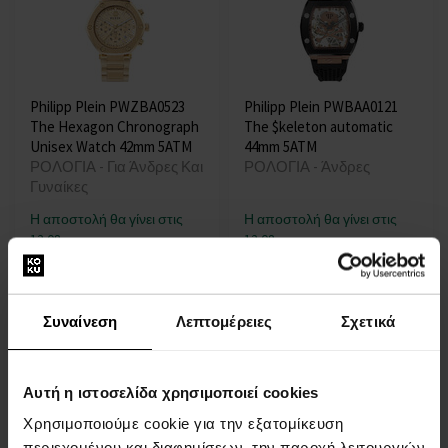
Philipp Plein PWZBA0523
Philipp Plein PWBAA0121
The Hexagon Chronograph
The $keleton automatic
Unisex Watch 42mm 5ATM
44mm 5ATM
ΡΟΛΟΓΙΑ - Για Άνδρες Και
ΡΟΛΟΓΙΑ - Άνδρες
Γυναίκες
Η αποστολή θα γίνει στις
Η αποστολή θα γίνει στις
12.08.
12.08.
434,00 €
442,00 €
Συναίνεση
Λεπτομέρειες
Σχετικά
Αυτή η ιστοσελίδα χρησιμοποιεί cookies
Χρησιμοποιούμε cookie για την εξατομίκευση
περιεχομένου και διαφημίσεων, την παροχή λειτουργιών