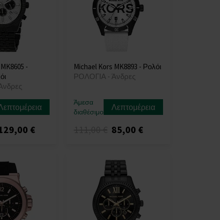
 MK8605 -
Michael Kors MK8893 - Ρολόι
όι
ΡΟΛΟΓΙΑ - Άνδρες
Άνδρες
Άμεσα
Λεπτομέρεια
Λεπτομέρεια
διαθέσιμο
129,00 €
111,00 €
85,00 €