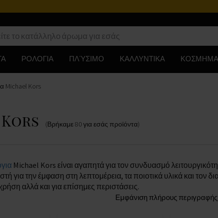
ΤΑ
ΡΟΛΟΓΙΑ
ΠΛΎΣΙΜΟ
ΚΑΛΛΥΝΤΙΚΑ
ΚΟΣΜΗΜΑ
α Michael Kors
l Kors
(Βρήκαμε
80
για εσάς
προϊόντα
)
για
Michael Kors είναι αγαπητά για τον συνδυασμό λειτουργικότη
στή για την έμφαση στη λεπτομέρεια, τα ποιοτικά υλικά και τον δ
χρήση αλλά και για επίσημες περιστάσεις.
Εμφάνιση πλήρους περιγραφής