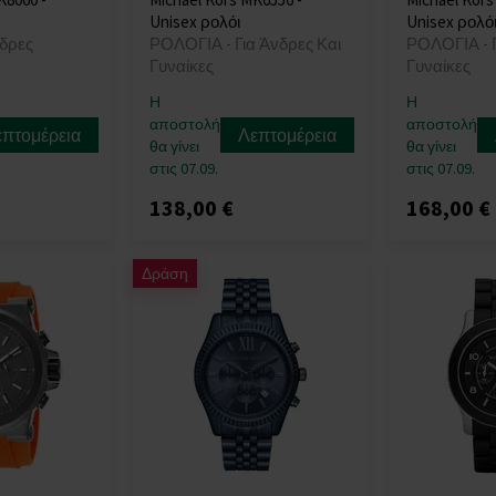
Unisex ρολόι
Unisex ρολό
δρες
ΡΟΛΟΓΙΑ - Για Άνδρες Και
ΡΟΛΟΓΙΑ - Γ
Γυναίκες
Γυναίκες
Η
Η
αποστολή
αποστολή
επτομέρεια
Λεπτομέρεια
θα γίνει
θα γίνει
στις 07.09.
στις 07.09.
138,00 €
168,00 €
Δράση