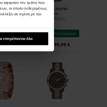
ου αφορούν τον τρόπο που
εων, οι οποίοι ενδεχομένως
 MK8602 -
Michael Kors MK8784 -
όι
Ανδρικό ρολόι
υλλέξει σε σχέση με την
Άνδρες
ΡΟΛΟΓΙΑ - Άνδρες
Άμεσα
Λεπτομέρεια
Λεπτομέρεια
διαθέσιμο
α επιτρέπονται όλα
9,00 €
129,00 €
99,00 €