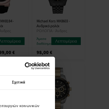
 MK8184 -
Michael Kors MK8603 -
όι
Ανδρικό ρολόι
Άνδρες
ΡΟΛΟΓΙΑ - Άνδρες
Άμεσα
Λεπτομέρεια
Λεπτομέρεια
διαθέσιμο
99,00 €
98,00 €
Δράση
Σχετικά
λειτουργιών κοινωνικών