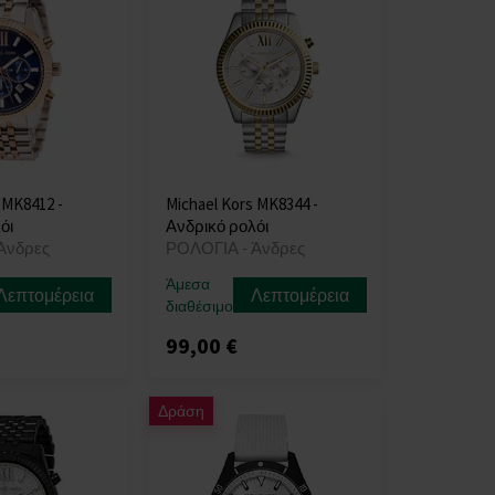
 MK8412 -
Michael Kors MK8344 -
όι
Ανδρικό ρολόι
Άνδρες
ΡΟΛΟΓΙΑ - Άνδρες
Άμεσα
Λεπτομέρεια
Λεπτομέρεια
διαθέσιμο
99,00 €
Δράση