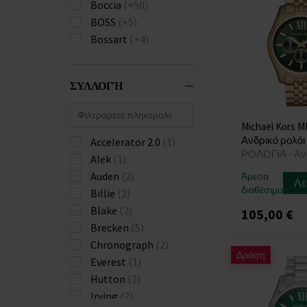
Boccia
(+50)
BOSS
(+5)
Bossart
(+4)
Bulova
(+81)
Burberry
(+22)
ΣΥΛΛΟΓΉ
Calvin Klein
(+111)
Carl von Zeyten
(+23)
Carneo
(+18)
Michael Kors M
Ανδρικό ρολόι
Casio
Accelerator 2.0
(+582)
(1)
ΡΟΛΟΓΙΑ - Άν
Citizen
Alek
(1)
(+173)
Claude Bernard
Auden
(2)
(+3)
Άμεσα
Λε
διαθέσιμο
Daniel Wellington
Billie
(2)
(+4)
Blake
(2)
105,00 €
Diesel
(+136)
Brecken
(5)
Donoval
(+21)
Chronograph
(2)
Δράση
Duxot
(+1)
Everest
(1)
Edox
(+11)
Hutton
(2)
Emporio Armani
Irving
(2)