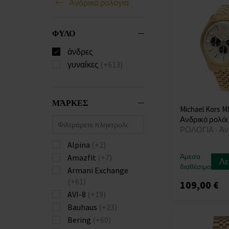
Ανδρικά ρολόγια
ΦΥΛΟ
άνδρες
γυναίκες
(+613)
ΜΆΡΚΕΣ
Michael Kors M
Ανδρικό ρολόι
ΡΟΛΟΓΙΑ - Άν
Alpina
(+2)
Άμεσα
Amazfit
(+7)
Λε
διαθέσιμο
Armani Exchange
(+61)
109,00 €
AVI-8
(+19)
Bauhaus
(+23)
Bering
(+60)