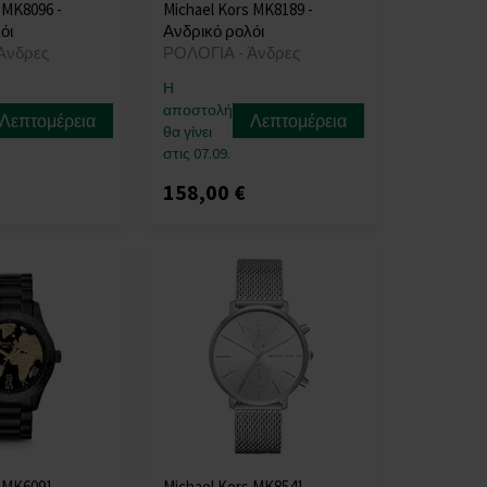
 MK8096 -
Michael Kors MK8189 -
όι
Ανδρικό ρολόι
Άνδρες
ΡΟΛΟΓΙΑ - Άνδρες
Η
αποστολή
Λεπτομέρεια
Λεπτομέρεια
θα γίνει
στις 07.09.
158,00 €
 MK6091 -
Michael Kors MK8541 -