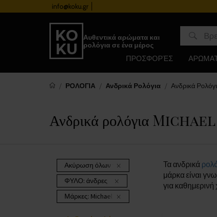
info@koku.gr
Πρόγραμμα επιβράβευσης
Αυθεντικά αρώματα και
ρολόγια σε ένα μέρος
ΠΡΟΣΦΟΡΈΣ
ΑΡΩΜΑ
ΡΟΛΟΓΙΑ
Ανδρικά Ρολόγια
Ανδρικά Ρολόγι
Ανδρικά ρολόγια Michae
Τα ανδρικά
ρολό
Ακύρωση όλων των φίλτρων
μάρκα είναι γνω
ΦΥΛΟ:
άνδρες
για καθημερινή 
Μάρκες:
Michael Kors