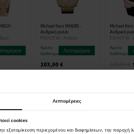
K8319 -
Michael Kors MK8281 -
Michael Kors
Ανδρικό ρολόι
Ανδρικό ρολ
δρες
ΡΟΛΟΓΙΑ - Άνδρες
ΡΟΛΟΓΙΑ - 
Άμεσα
Άμεσα
πτομέρεια
Λεπτομέρεια
διαθέσιμο
διαθέσιμο
203,00 €
118,00 €
Δράση
Λεπτομέρειες
οιεί cookies
την εξατομίκευση περιεχομένου και διαφημίσεων, την παροχή 