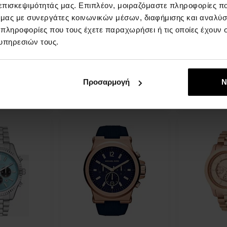
 επισκεψιμότητάς μας. Επιπλέον, μοιραζόμαστε πληροφορίες π
ό μας με συνεργάτες κοινωνικών μέσων, διαφήμισης και αναλύσ
K8313 -
Michael Kors MK3291 -
Michael Kors
Unisex ρολόι
Ανδρικό ρολ
 πληροφορίες που τους έχετε παραχωρήσει ή τις οποίες έχουν σ
δρες
ΡΟΛΟΓΙΑ - Για Άνδρες Και
ΡΟΛΟΓΙΑ - 
υπηρεσιών τους.
Γυναίκες
Άμεσα
Άμεσα
πτομέρεια
Λεπτομέρεια
διαθέσιμο
διαθέσιμο
Προσαρμογή
Ν
,00 €
89,00 €
99,00 €
8