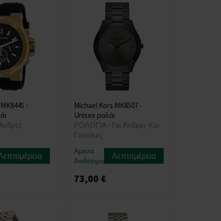
 MK8445 -
Michael Kors MK8507 -
όι
Unisex ρολόι
Άνδρες
ΡΟΛΟΓΙΑ - Για Άνδρες Και
Γυναίκες
Άμεσα
Λεπτομέρεια
Λεπτομέρεια
διαθέσιμο
73,00 €