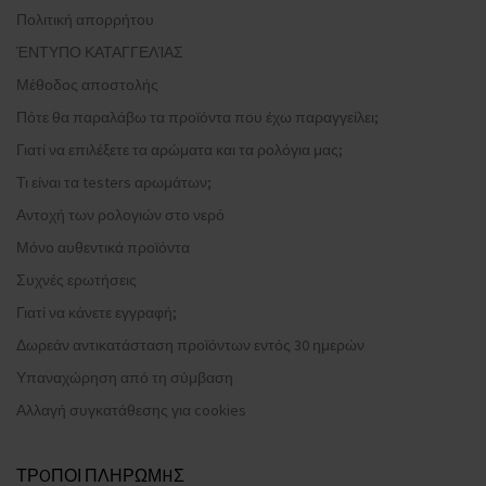
Πολιτική απορρήτου
ΈΝΤΥΠΟ ΚΑΤΑΓΓΕΛΊΑΣ
Μέθοδος αποστολής
Πότε θα παραλάβω τα προϊόντα που έχω παραγγείλει;
Γιατί να επιλέξετε τα αρώματα και τα ρολόγια μας;
Τι είναι τα testers αρωμάτων;
Αντοχή των ρολογιών στο νερό
Μόνο αυθεντικά προϊόντα
Συχνές ερωτήσεις
Γιατί να κάνετε εγγραφή;
Δωρεάν αντικατάσταση προϊόντων εντός 30 ημερών
Υπαναχώρηση από τη σύμβαση
Αλλαγή συγκατάθεσης για cookies
ΤΡOΠΟΙ ΠΛΗΡΩΜHΣ