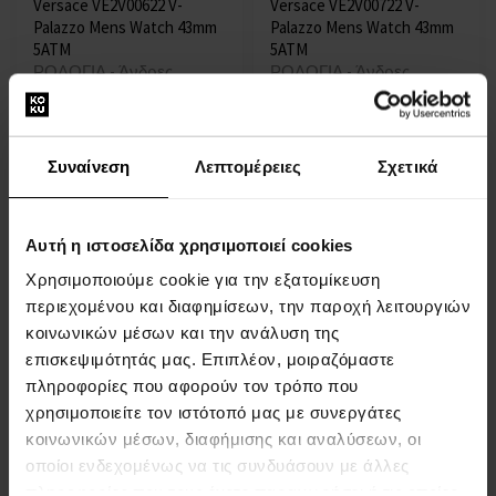
Versace VE2V00622 V-
Versace VE2V00722 V-
Palazzo Mens Watch 43mm
Palazzo Mens Watch 43mm
5ATM
5ATM
ΡΟΛΟΓΙΑ - Άνδρες
ΡΟΛΟΓΙΑ - Άνδρες
Η αποστολή θα γίνει στις
Η αποστολή θα γίνει στις
13.08.
13.08.
Συναίνεση
Λεπτομέρειες
Σχετικά
467,00 €
515,00 €
Αυτή η ιστοσελίδα χρησιμοποιεί cookies
Χρησιμοποιούμε cookie για την εξατομίκευση
περιεχομένου και διαφημίσεων, την παροχή λειτουργιών
κοινωνικών μέσων και την ανάλυση της
επισκεψιμότητάς μας. Επιπλέον, μοιραζόμαστε
πληροφορίες που αφορούν τον τρόπο που
Versace VE5A01521 V-Circle
Versace VE2C00221 Univers
χρησιμοποιείτε τον ιστότοπό μας με συνεργάτες
Mens Watch 42mm 5ATM
Mens Watch 43mm 5ATM
κοινωνικών μέσων, διαφήμισης και αναλύσεων, οι
ΡΟΛΟΓΙΑ - Άνδρες
ΡΟΛΟΓΙΑ - Άνδρες
οποίοι ενδεχομένως να τις συνδυάσουν με άλλες
Η αποστολή θα γίνει στις
Η αποστολή θα γίνει στις
πληροφορίες που τους έχετε παραχωρήσει ή τις οποίες