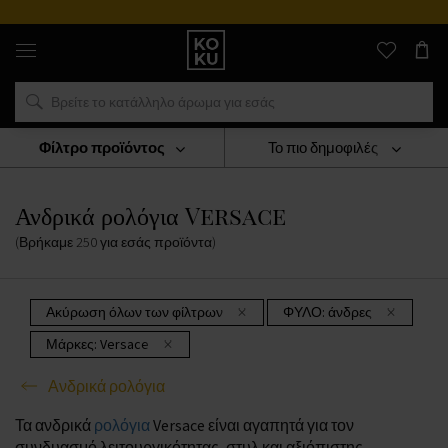
Αυθεντικά
αρώματα
και
ρολόγια
σε
ένα
μέρος
Φίλτρο προϊόντος
Το πιο δημοφιλές
ΡΟΛΟΓΙΑ
Ανδρικά Ρολόγια
Ανδρικά Ρολόγια Versace
Ανδρικά ρολόγια Versace
(Βρήκαμε
250
για εσάς
προϊόντα
)
Ακύρωση όλων των φίλτρων
ΦΥΛΟ:
άνδρες
Μάρκες:
Versace
Ανδρικά ρολόγια
Τα ανδρικά
ρολόγια
Versace είναι αγαπητά για τον
συνδυασμό λειτουργικότητας, στυλ και αξιόπιστης