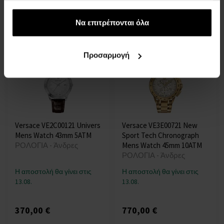
13.08.
13.08.
έχουν συλλέξει σε σχέση με την από μέρους σας χρήση
των υπηρεσιών τους.
Να επιτρέπονται όλα
362,00 €
371,00 €
Προσαρμογή
Versace VE2C00121 Univers
Versace VE3E00721 New
Mens Watch 43mm 5ATM
Sport Tech Chronograph
ΡΟΛΟΓΙΑ - Άνδρες
Mens Watch 45mm 10ATM
ΡΟΛΟΓΙΑ - Άνδρες
Η αποστολή θα γίνει στις
Η αποστολή θα γίνει στις
13.08.
13.08.
370,00 €
770,00 €