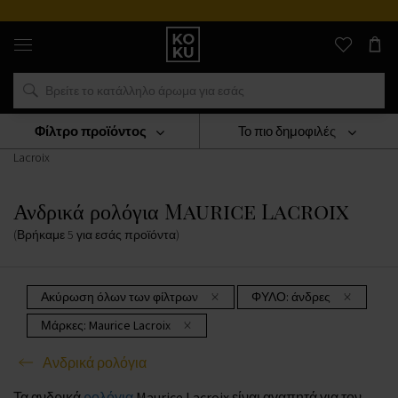
Αυθεντικά
αρώματα
και
ρολόγια
σε
ένα
μέρος
Φίλτρο προϊόντος
Το πιο δημοφιλές
ΡΟΛΟΓΙΑ
Ανδρικά Ρολόγια
Ανδρικά Ρολόγια Maurice
Lacroix
Ανδρικά ρολόγια Maurice Lacroix
(Βρήκαμε
5
για εσάς
προϊόντα
)
Ακύρωση όλων των φίλτρων
ΦΥΛΟ:
άνδρες
Μάρκες:
Maurice Lacroix
Ανδρικά ρολόγια
Τα ανδρικά
ρολόγια
Maurice Lacroix είναι αγαπητά για τον