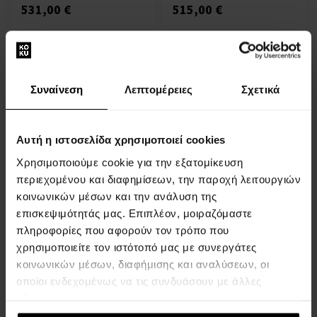
531,00 €
515,00 €
Συναίνεση
Λεπτομέρειες
Σχετικά
Αυτή η ιστοσελίδα χρησιμοποιεί cookies
Maurice Lacroix AI2008-
CCCC1-3A0-0 Aikon #tide
Χρησιμοποιούμε cookie για την εξατομίκευση
Ladies Watch Quartz 40mm
περιεχομένου και διαφημίσεων, την παροχή λειτουργιών
10ATM
κοινωνικών μέσων και την ανάλυση της
ΡΟΛΟΓΙΑ - Για Άνδρες Και
Γυναίκες
επισκεψιμότητάς μας. Επιπλέον, μοιραζόμαστε
πληροφορίες που αφορούν τον τρόπο που
Η αποστολή θα γίνει στις
χρησιμοποιείτε τον ιστότοπό μας με συνεργάτες
13.08.
κοινωνικών μέσων, διαφήμισης και αναλύσεων, οι
οποίοι ενδεχομένως να τις συνδυάσουν με άλλες
563,00 €
πληροφορίες που τους έχετε παραχωρήσει ή τις οποίες
έχουν συλλέξει σε σχέση με την από μέρους σας χρήση