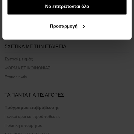
των υπηρεσιών τους.
Να επιτρέπονται όλα
:
1
Προσαρμογή
ΣΧΕΤΙΚΑ ΜΕ ΤΗΝ ΕΤΑΙΡΕΙΑ
Σχετικά με εμάς
ΦΟΡΜΑ ΕΠΙΚΟΙΝΩΝΙΑΣ
Επικοινωνία
ΤΑ ΠΑΝΤΑ ΓΙΑ ΤΙΣ ΑΓΟΡΕΣ
Πρόγραμμα επιβράβευσης
Γενικοί όροι και προϋποθέσεις
Πολιτική απορρήτου