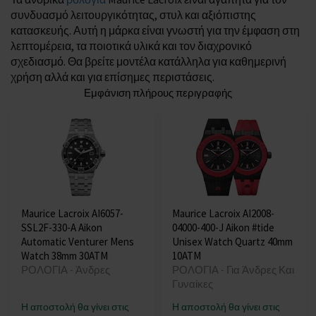
συνδυασμό λειτουργικότητας, στυλ και αξιόπιστης
κατασκευής. Αυτή η μάρκα είναι γνωστή για την έμφαση στη
λεπτομέρεια, τα ποιοτικά υλικά και τον διαχρονικό
σχεδιασμό. Θα βρείτε μοντέλα κατάλληλα για καθημερινή
χρήση αλλά και για επίσημες περιστάσεις.
Εμφάνιση πλήρους περιγραφής
Maurice Lacroix AI6057-
Maurice Lacroix AI2008-
SSL2F-330-A Aikon
04000-400-J Aikon #tide
Automatic Venturer Mens
Unisex Watch Quartz 40mm
Watch 38mm 30ATM
10ATM
ΡΟΛΟΓΙΑ - Άνδρες
ΡΟΛΟΓΙΑ - Για Άνδρες Και
Γυναίκες
Η αποστολή θα γίνει στις
Η αποστολή θα γίνει στις