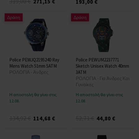
319,00 €
271,15 €
193,00 €
Δράση
Δράση
Police PEWJQ2195240 Ray
Police PEWUM2237771
Mens Watch 51mm 5ATM
Sketch Unisex Watch 40mm
ΡΟΛΟΓΙΑ - Άνδρες
3ATM
ΡΟΛΟΓΙΑ - Για Άνδρες Και
Γυναίκες
Η αποστολή θα γίνει στις
Η αποστολή θα γίνει στις
12.08.
12.08.
134,92 €
52,71 €
114,68 €
44,80 €