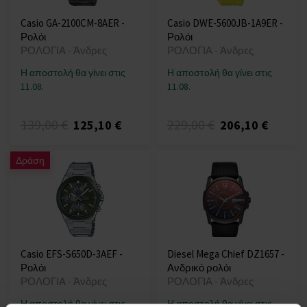
Casio GA-2100CM-8AER -
Casio DWE-5600JB-1A9ER -
Ρολόι
Ρολόι
ΡΟΛΟΓΙΑ - Άνδρες
ΡΟΛΟΓΙΑ - Άνδρες
Η αποστολή θα γίνει στις
Η αποστολή θα γίνει στις
11.08.
11.08.
139,00 €
229,00 €
125,10 €
206,10 €
Δράση
Casio EFS-S650D-3AEF -
Diesel Mega Chief DZ1657 -
Ρολόι
Ανδρικό ρολόι
ΡΟΛΟΓΙΑ - Άνδρες
ΡΟΛΟΓΙΑ - Άνδρες
Η αποστολή θα γίνει στις
Η αποστολή θα γίνει στις