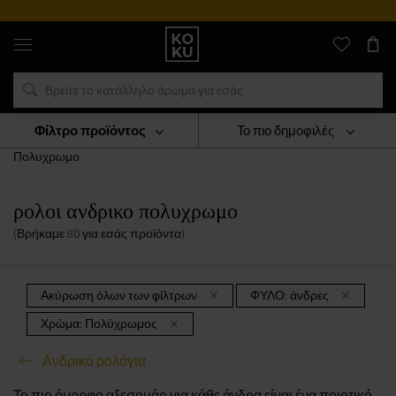
Αυθεντικά
αρώματα
και
ρολόγια
σε
ένα
μέρος
Φίλτρο προϊόντος
Το πιο δημοφιλές
ΡΟΛΟΓΙΑ
Ανδρικά Ρολόγια
Ρολοι Ανδρικο
Πολυχρωμο
ρολοι ανδρικο πολυχρωμο
(Βρήκαμε
80
για εσάς
προϊόντα
)
Ακύρωση όλων των φίλτρων
ΦΥΛΟ:
άνδρες
Χρώμα:
Πολύχρωμος
Ανδρικά ρολόγια
Το πιο όμορφο αξεσουάρ για κάθε άνδρα είναι ένα ποιοτικό