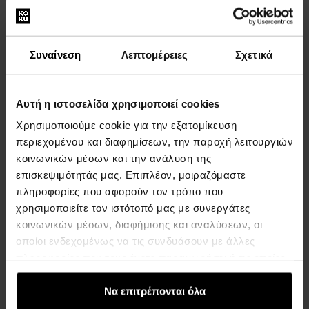
11.08.
12.08.
229,00 €
206,10 €
135,00 €
Συναίνεση
Λεπτομέρειες
Σχετικά
Αυτή η ιστοσελίδα χρησιμοποιεί cookies
Χρησιμοποιούμε cookie για την εξατομίκευση
περιεχομένου και διαφημίσεων, την παροχή λειτουργιών
κοινωνικών μέσων και την ανάλυση της
επισκεψιμότητάς μας. Επιπλέον, μοιραζόμαστε
Armani Exchange Spencer
Armani Exchange Rafael
πληροφορίες που αφορούν τον τρόπο που
AX1965
AX4181
ΡΟΛΟΓΙΑ - Άνδρες
ΡΟΛΟΓΙΑ - Άνδρες
χρησιμοποιείτε τον ιστότοπό μας με συνεργάτες
κοινωνικών μέσων, διαφήμισης και αναλύσεων, οι
Η αποστολή θα γίνει στις
Η αποστολή θα γίνει στις
οποίοι ενδεχομένως να τις συνδυάσουν με άλλες
12.08.
12.08.
πληροφορίες που τους έχετε παραχωρήσει ή τις οποίες
έχουν συλλέξει σε σχέση με την από μέρους σας χρήση
125,00 €
98,00 €
των υπηρεσιών τους.
Να επιτρέπονται όλα