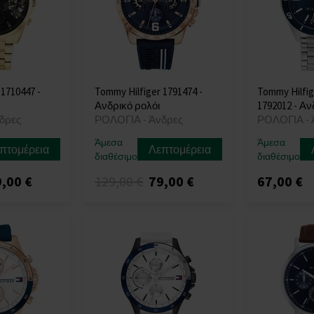
 1710447 -
Tommy Hilfiger 1791474 -
Tommy Hilfi
Ανδρικό ρολόι
1792012 - Αν
δρες
ΡΟΛΟΓΙΑ - Άνδρες
ΡΟΛΟΓΙΑ - 
Άμεσα
Άμεσα
πτομέρεια
Λεπτομέρεια
διαθέσιμο
διαθέσιμο
,00 €
129,00 €
79,00 €
67,00 €