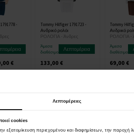
 1791778 -
Tommy Hilfiger 1791723 -
Tommy Hilfig
Ανδρικό ρολόι
Ανδρικό ρολ
δρες
ΡΟΛΟΓΙΑ - Άνδρες
ΡΟΛΟΓΙΑ - 
Άμεσα
Άμεσα
πτομέρεια
Λεπτομέρεια
διαθέσιμο
διαθέσιμο
,00 €
133,00 €
69,00 €
Δράση
Λεπτομέρειες
οιεί cookies
την εξατομίκευση περιεχομένου και διαφημίσεων, την παροχή 