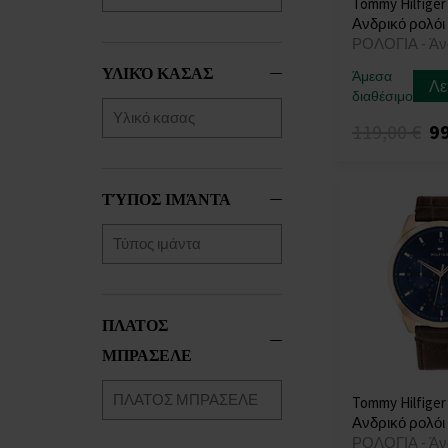
Tommy Hilfiger
Thomas Earnshaw
Ανδρικό ρολόι
(+12)
ΡΟΛΟΓΙΑ - Άν
Thomas Sabo
(+10)
ΥΛΙΚΌ ΚΑΣΑΣ
Άμεσα
TIMBERLAND
(+20)
Λε
διαθέσιμο
Tommy Hilfiger
119,00 €
99
Traser H3
(+104)
Tsar Bomba
(+40)
TW-Steel
(+25)
ΤΎΠΟΣ ΙΜΆΝΤΑ
U-Boat
(+77)
Versace
(+252)
Victorinox
(+67)
Wenger
(+93)
Withings
(+12)
ΠΛΑΤΟΣ
Xiaomi
(+11)
ΜΠΡΑΣΕΛΕ
Zeppelin
(+137)
Tommy Hilfiger
Ανδρικό ρολόι
ΡΟΛΟΓΙΑ - Άν