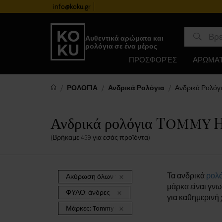
info@koku.gr
Πρόγραμμα επιβράβευσης
Αυθεντικά αρώματα και
ρολόγια σε ένα μέρος
ΠΡΟΣΦΟΡΈΣ
ΑΡΩΜΑ
ΡΟΛΟΓΙΑ
Ανδρικά Ρολόγια
Ανδρικά Ρολόγι
Ανδρικά ρολόγια Tommy 
(Βρήκαμε
459
για εσάς
προϊόντα
)
Τα ανδρικά
ρολό
Ακύρωση όλων των φίλτρων
μάρκα είναι γνω
ΦΥΛΟ:
άνδρες
για καθημερινή 
Μάρκες:
Tommy Hilfiger