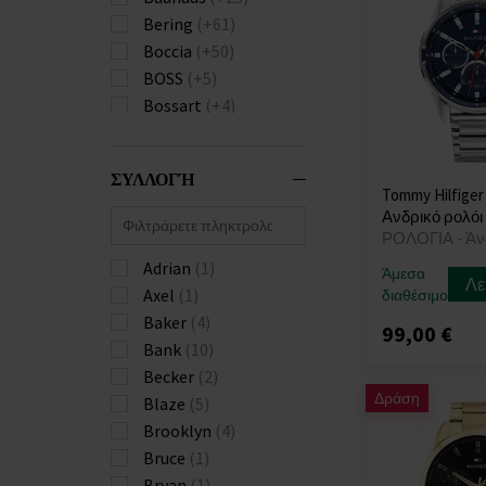
Bering
(+61)
Boccia
(+50)
BOSS
(+5)
Bossart
(+4)
Bulova
(+82)
Burberry
(+22)
ΣΥΛΛΟΓΉ
Calvin Klein
(+111)
Tommy Hilfiger
Carl von Zeyten
(+23)
Ανδρικό ρολόι
ΡΟΛΟΓΙΑ - Άν
Carneo
(+18)
Casio
Adrian
(+576)
(1)
Άμεσα
Λε
Citizen
Axel
(1)
(+175)
διαθέσιμο
Claude Bernard
Baker
(4)
(+3)
99,00 €
Daniel Wellington
Bank
(10)
(+4)
Becker
(2)
Δράση
Diesel
(+136)
Blaze
(5)
Donoval
(+21)
Brooklyn
(4)
Duxot
(+1)
Bruce
(1)
Edox
(+10)
Bryan
(1)