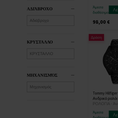
Άμεσα
ΑΔΙΆΒΡΟΧΟ
Λε
διαθέσιμο
98,00 €
Δράση
ΚΡΥΣΤΑΛΛΟ
ΜΗΧΑΝΙΣΜΌΣ
Tommy Hilfiger
Ανδρικό ρολόι
ΡΟΛΟΓΙΑ - Άν
Άμεσα
Λε
διαθέσιμο