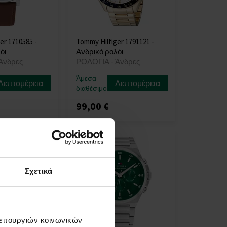
er 1710585 -
Tommy Hilfiger 1791121 -
όι
Ανδρικό ρολόι
Άνδρες
ΡΟΛΟΓΙΑ - Άνδρες
Άμεσα
Λεπτομέρεια
Λεπτομέρεια
διαθέσιμο
99,00 €
Σχετικά
λειτουργιών κοινωνικών