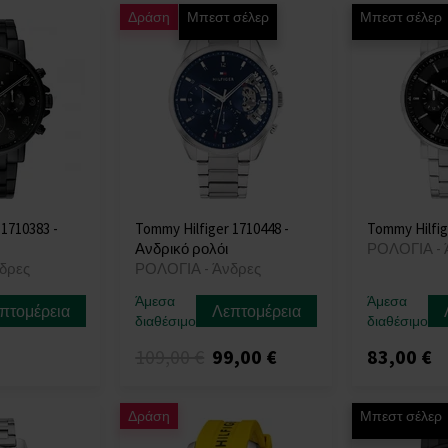
Δράση
Μπεστ σέλερ
Μπεστ σέλερ
 1710383 -
Tommy Hilfiger 1710448 -
Tommy Hilfig
Ανδρικό ρολόι
ΡΟΛΟΓΙΑ - 
δρες
ΡΟΛΟΓΙΑ - Άνδρες
Άμεσα
Άμεσα
πτομέρεια
Λεπτομέρεια
διαθέσιμο
διαθέσιμο
109,00 €
99,00 €
83,00 €
Δράση
Μπεστ σέλερ