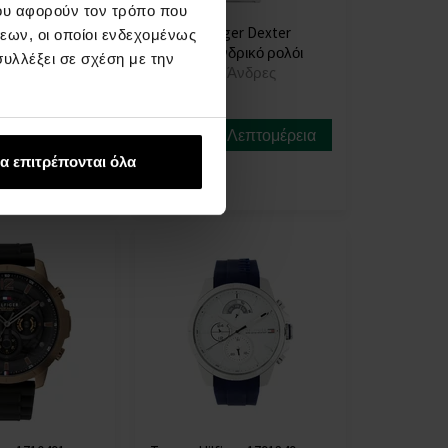
ου αφορούν τον τρόπο που
er 1791968 -
Tommy Hilfiger Dexter
εων, οι οποίοι ενδεχομένως
όι
1792088 - Ανδρικό ρολόι
υλλέξει σε σχέση με την
Άνδρες
ΡΟΛΟΓΙΑ - Άνδρες
Άμεσα
Λεπτομέρεια
Λεπτομέρεια
διαθέσιμο
α επιτρέπονται όλα
9,00 €
79,00 €