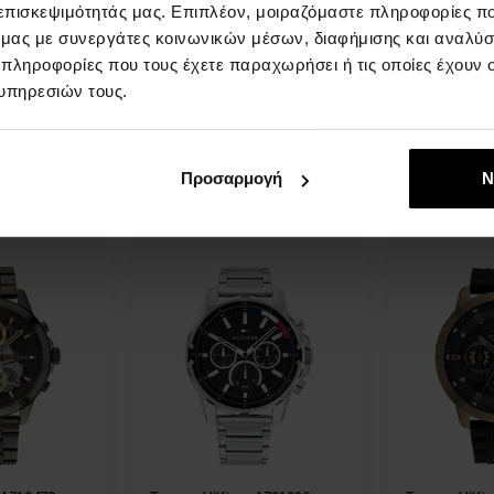
 επισκεψιμότητάς μας. Επιπλέον, μοιραζόμαστε πληροφορίες π
 1710382 -
Tommy Hilfiger 1710403 -
Tommy Hilfig
ό μας με συνεργάτες κοινωνικών μέσων, διαφήμισης και αναλύσ
Unisex ρολόι
Ανδρικό ρολ
 πληροφορίες που τους έχετε παραχωρήσει ή τις οποίες έχουν σ
δρες
ΡΟΛΟΓΙΑ - Για Άνδρες Και
ΡΟΛΟΓΙΑ - 
υπηρεσιών τους.
Γυναίκες
Άμεσα
Άμεσα
πτομέρεια
Λεπτομέρεια
διαθέσιμο
διαθέσιμο
Προσαρμογή
Ν
,00 €
85,00 €
89,00 €
7