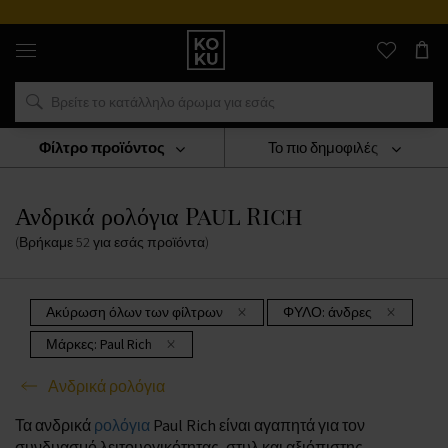
Αυθεντικά
αρώματα
και
ρολόγια
σε
ένα
μέρος
Φίλτρο προϊόντος
Το πιο δημοφιλές
ΡΟΛΟΓΙΑ
Ανδρικά Ρολόγια
Ανδρικά Ρολόγια Paul Rich
Ανδρικά ρολόγια Paul Rich
(Βρήκαμε
52
για εσάς
προϊόντα
)
Ακύρωση όλων των φίλτρων
ΦΥΛΟ:
άνδρες
Μάρκες:
Paul Rich
Ανδρικά ρολόγια
Τα ανδρικά
ρολόγια
Paul Rich είναι αγαπητά για τον
συνδυασμό λειτουργικότητας, στυλ και αξιόπιστης