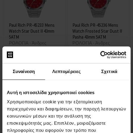
Paul Rich PR-45233 Mens
Paul Rich PR-45236 Mens
Watch Star Dust II 43mm
Watch Frosted Star Dust II
5ATM
Pasha 43mm 5ATM
ΡΟΛΟΓΙΑ - Άνδρες
ΡΟΛΟΓΙΑ - Άνδρες
Η αποστολή θα γίνει στις
Η αποστολή θα γίνει στις
13.08.
13.08.
Συναίνεση
Λεπτομέρειες
Σχετικά
186,00 €
214,00 €
Αυτή η ιστοσελίδα χρησιμοποιεί cookies
Χρησιμοποιούμε cookie για την εξατομίκευση
περιεχομένου και διαφημίσεων, την παροχή λειτουργιών
κοινωνικών μέσων και την ανάλυση της
επισκεψιμότητάς μας. Επιπλέον, μοιραζόμαστε
πληροφορίες που αφορούν τον τρόπο που
Paul Rich PR-45237 Mens
Paul Rich PR-45238 Mens