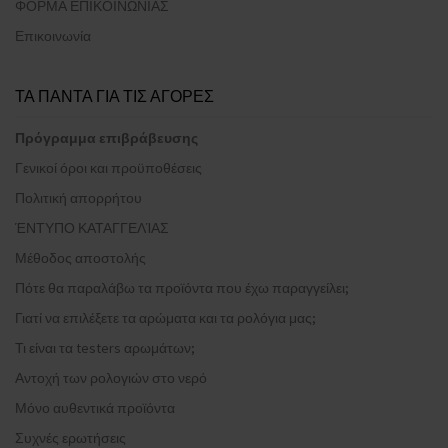
ΦΟΡΜΑ ΕΠΙΚΟΙΝΩΝΙΑΣ
Επικοινωνία
ΤΑ ΠΑΝΤΑ ΓΙΑ ΤΙΣ ΑΓΟΡΕΣ
Πρόγραμμα επιβράβευσης
Γενικοί όροι και προϋποθέσεις
Πολιτική απορρήτου
ΈΝΤΥΠΟ ΚΑΤΑΓΓΕΛΊΑΣ
Μέθοδος αποστολής
Πότε θα παραλάβω τα προϊόντα που έχω παραγγείλει;
Γιατί να επιλέξετε τα αρώματα και τα ρολόγια μας;
Τι είναι τα testers αρωμάτων;
Αντοχή των ρολογιών στο νερό
Μόνο αυθεντικά προϊόντα
Συχνές ερωτήσεις