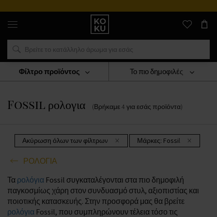
Αυθεντικά
αρώματα
και
ρολόγια
σε
ένα
μέρος
Φίλτρο προϊόντος
Το πιο δημοφιλές
ΡΟΛΟΓΙΑ
Fossil Ρολογια
Fossil ρολογια
(Βρήκαμε
4
για εσάς
προϊόντα
)
Ακύρωση όλων των φίλτρων
Μάρκες:
Fossil
ΡΟΛΟΓΙΑ
Τα
ρολόγια
Fossil συγκαταλέγονται στα πιο δημοφιλή
παγκοσμίως χάρη στον συνδυασμό στυλ, αξιοπιστίας και
ποιοτικής κατασκευής. Στην προσφορά μας θα βρείτε
ρολόγια
Fossil, που συμπληρώνουν τέλεια τόσο τις