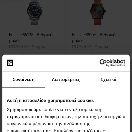
Fossil FS5238 - Ανδρικό
Fossil FS5276 - Ανδρικό
ρολόι
ρολόι
ΡΟΛΟΓΙΑ - Άνδρες
ΡΟΛΟΓΙΑ - Άνδρες
Άμεσα διαθέσιμο
Άμεσα διαθέσιμο
125,00 €
99,00 €
99,00 €
Συναίνεση
Λεπτομέρειες
Σχετικά
:
Αυτή η ιστοσελίδα χρησιμοποιεί cookies
1
Χρησιμοποιούμε cookie για την εξατομίκευση
περιεχομένου και διαφημίσεων, την παροχή λειτουργιών
κοινωνικών μέσων και την ανάλυση της
ΣΧΕΤΙΚΑ ΜΕ ΤΗΝ ΕΤΑΙΡΕΙΑ
επισκεψιμότητάς μας. Επιπλέον, μοιραζόμαστε