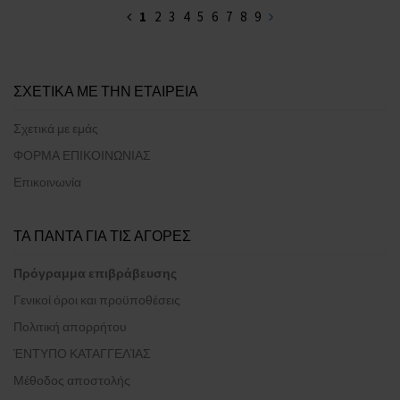
1
2
3
4
5
6
7
8
9
ΣΧΕΤΙΚΑ ΜΕ ΤΗΝ ΕΤΑΙΡΕΙΑ
Σχετικά με εμάς
ΦΟΡΜΑ ΕΠΙΚΟΙΝΩΝΙΑΣ
Επικοινωνία
ΤΑ ΠΑΝΤΑ ΓΙΑ ΤΙΣ ΑΓΟΡΕΣ
Πρόγραμμα επιβράβευσης
Γενικοί όροι και προϋποθέσεις
Πολιτική απορρήτου
ΈΝΤΥΠΟ ΚΑΤΑΓΓΕΛΊΑΣ
Μέθοδος αποστολής