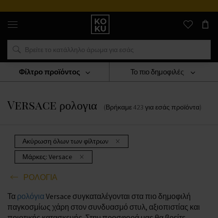
Αυθεντικά
αρώματα
και
ρολόγια
σε
ένα
μέρος
Φίλτρο προϊόντος
Το πιο δημοφιλές
ΡΟΛΟΓΙΑ
Versace Ρολογια
Versace ρολογια
(Βρήκαμε
423
για εσάς
προϊόντα
)
Ακύρωση όλων των φίλτρων
Μάρκες:
Versace
ΡΟΛΟΓΙΑ
Τα
ρολόγια
Versace συγκαταλέγονται στα πιο δημοφιλή
παγκοσμίως χάρη στον συνδυασμό στυλ, αξιοπιστίας και
ποιοτικής κατασκευής. Στην προσφορά μας θα βρείτε