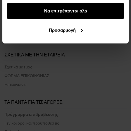
έχουν συλλέξει σε σχέση με την από μέρους σας χρήση
των υπηρεσιών τους.
Να επιτρέπονται όλα
:
Προσαρμογή
1
ΣΧΕΤΙΚΑ ΜΕ ΤΗΝ ΕΤΑΙΡΕΙΑ
Σχετικά με εμάς
ΦΟΡΜΑ ΕΠΙΚΟΙΝΩΝΙΑΣ
Επικοινωνία
ΤΑ ΠΑΝΤΑ ΓΙΑ ΤΙΣ ΑΓΟΡΕΣ
Πρόγραμμα επιβράβευσης
Γενικοί όροι και προϋποθέσεις