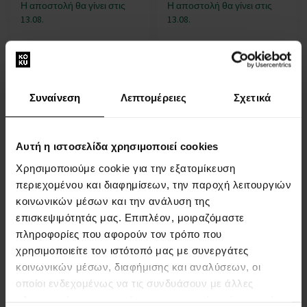
Η αποστολή θα γίνει στις
Η αποστολή θα γίνει στις
13.08.
13.08.
16,00 €
14,00 €
Συναίνεση
Λεπτομέρειες
Σχετικά
Αυτή η ιστοσελίδα χρησιμοποιεί cookies
Χρησιμοποιούμε cookie για την εξατομίκευση
περιεχομένου και διαφημίσεων, την παροχή λειτουργιών
Βούρτσα μαλλιών Wet
Καθημερινό Σπρέι
Detangling Midnight Black
Ξεμπερδέματος για
κοινωνικών μέσων και την ανάλυση της
- Για Άνδρες Και Γυναίκες
Παιδιά 150 ml
επισκεψιμότητάς μας. Επιπλέον, μοιραζόμαστε
- Για Άνδρες Και Γυναίκες
πληροφορίες που αφορούν τον τρόπο που
χρησιμοποιείτε τον ιστότοπό μας με συνεργάτες
Η αποστολή θα γίνει στις
Η αποστολή θα γίνει στις
13.08.
13.08.
κοινωνικών μέσων, διαφήμισης και αναλύσεων, οι
οποίοι ενδεχομένως να τις συνδυάσουν με άλλες
πληροφορίες που τους έχετε παραχωρήσει ή τις οποίες
14,00 €
15,00 €