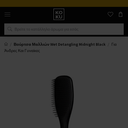
Αυθεντικά
αρώματα
και
ρολόγια
σε
ένα
μέρος
Βούρτσα Μαλλιών Wet Detangling Midnight Black
Για
Άνδρες Και Γυναίκες