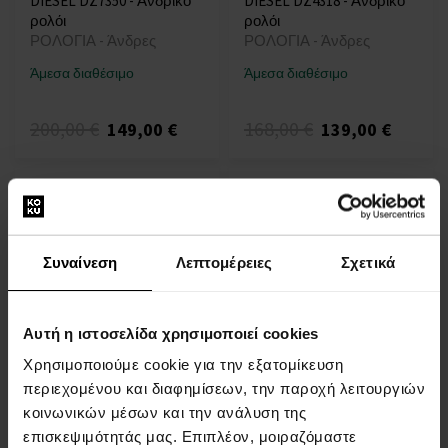
DIESEL DZ7350 - Ανδρικό
DIESEL DZ4318 - Ανδρικό
ρολόι
ρολόι
ΡΟΛΟΓΙΑ - Άνδρες
ΡΟΛΟΓΙΑ - Άνδρες
Άμεσα διαθέσιμο
Άμεσα διαθέσιμο
200,00 €
168,00 €
149,00 €
139,00 €
Συναίνεση
Λεπτομέρειες
Σχετικά
DIESEL DZ4283 - Ανδρικό
DIESEL DZ4282 - Ανδρικό
Αυτή η ιστοσελίδα χρησιμοποιεί cookies
ρολόι
ρολόι
ΡΟΛΟΓΙΑ - Άνδρες
ΡΟΛΟΓΙΑ - Άνδρες
Χρησιμοποιούμε cookie για την εξατομίκευση
περιεχομένου και διαφημίσεων, την παροχή λειτουργιών
Άμεσα διαθέσιμο
Άμεσα διαθέσιμο
κοινωνικών μέσων και την ανάλυση της
επισκεψιμότητάς μας. Επιπλέον, μοιραζόμαστε
259,00 €
122,00 €