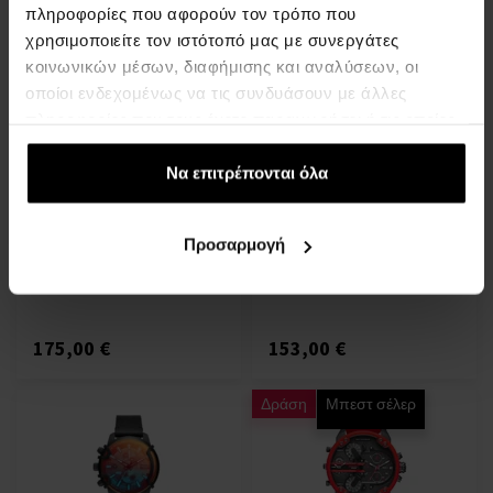
πληροφορίες που αφορούν τον τρόπο που
χρησιμοποιείτε τον ιστότοπό μας με συνεργάτες
κοινωνικών μέσων, διαφήμισης και αναλύσεων, οι
οποίοι ενδεχομένως να τις συνδυάσουν με άλλες
πληροφορίες που τους έχετε παραχωρήσει ή τις οποίες
έχουν συλλέξει σε σχέση με την από μέρους σας χρήση
των υπηρεσιών τους.
Να επιτρέπονται όλα
DIESEL DZ7421 - Ανδρικό
DIESEL DZ4308 - Ανδρικό
ρολόι
ρολόι
Προσαρμογή
ΡΟΛΟΓΙΑ - Άνδρες
ΡΟΛΟΓΙΑ - Άνδρες
Άμεσα διαθέσιμο
Άμεσα διαθέσιμο
175,00 €
153,00 €
Δράση
Μπεστ σέλερ