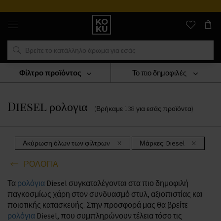
Αυθεντικά
αρώματα
και
ρολόγια
σε
ένα
μέρος
Φίλτρο προϊόντος
Το πιο δημοφιλές
ΡΟΛΟΓΙΑ
Diesel Ρολογια
Diesel ρολογια
(Βρήκαμε
138
για εσάς
προϊόντα
)
Ακύρωση όλων των φίλτρων
Μάρκες:
Diesel
ΡΟΛΟΓΙΑ
Τα
ρολόγια
Diesel συγκαταλέγονται στα πιο δημοφιλή
παγκοσμίως χάρη στον συνδυασμό στυλ, αξιοπιστίας και
ποιοτικής κατασκευής. Στην προσφορά μας θα βρείτε
ρολόγια
Diesel, που συμπληρώνουν τέλεια τόσο τις