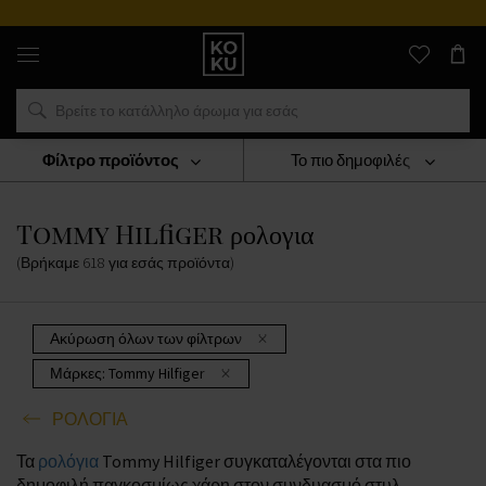
Πρόγραμμ
Αυθεντικά
αρώματα
και
ρολόγια
σε
ένα
μέρος
Φίλτρο προϊόντος
Το πιο δημοφιλές
ΡΟΛΟΓΙΑ
Tommy Hilfiger Ρολογια
Tommy Hilfiger ρολογια
(Βρήκαμε
618
για εσάς
προϊόντα
)
Ακύρωση όλων των φίλτρων
Μάρκες:
Tommy Hilfiger
ΡΟΛΟΓΙΑ
Τα
ρολόγια
Tommy Hilfiger συγκαταλέγονται στα πιο
δημοφιλή παγκοσμίως χάρη στον συνδυασμό στυλ,