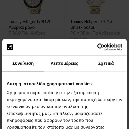
Tommy Hilfiger 1791121 -
Tommy Hilfiger 1710403 -
Ανδρικό ρολόι
Unisex ρολόι
ΡΟΛΟΓΙΑ - Άνδρες
ΡΟΛΟΓΙΑ - Για Άνδρες Και
Γυναίκες
Άμεσα διαθέσιμο
Άμεσα διαθέσιμο
Συναίνεση
Λεπτομέρειες
Σχετικά
99,00 €
85,00 €
Δράση
Αυτή η ιστοσελίδα χρησιμοποιεί cookies
Χρησιμοποιούμε cookie για την εξατομίκευση
περιεχομένου και διαφημίσεων, την παροχή λειτουργιών
κοινωνικών μέσων και την ανάλυση της
επισκεψιμότητάς μας. Επιπλέον, μοιραζόμαστε
Tommy Hilfiger 1710479 -
Tommy Hilfiger 1710588 -
πληροφορίες που αφορούν τον τρόπο που
Ανδρικό ρολόι
Ανδρικό ρολόι
χρησιμοποιείτε τον ιστότοπό μας με συνεργάτες