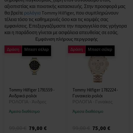
αξιοπιστίας και ποιοτικής κατασκευής. Στην προσφορά μας
θα βρείτε
ρολόγια
Tommy Hilfiger, που συμπληρώνουν
τέλεια τόσο τις καθημερινές όσο και τις κομψές σας
εμφανίσεις. Επεξεργαζόμαστε την παραγγελία σας γρήγορα
και η παράδοση γίνεται με ασφάλεια απευθείας σε εσάς.
Εμφάνιση πλήρους περιγραφής
Δράση
Μπεστ σέλερ
Δράση
Μπεστ σέλερ
Tommy Hilfiger 1791559 -
Tommy Hilfiger 1782224 -
Ανδρικό ρολόι
Γυναικείο ρολόι
ΡΟΛΟΓΙΑ - Άνδρες
ΡΟΛΟΓΙΑ - Γυναίκες
Άμεσα διαθέσιμο
Άμεσα διαθέσιμο
99,00 €
99,00 €
79,00 €
75,00 €